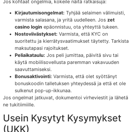
Jos kohtaat ongelmia, kokeile näitä ratkaisuja:
Kirjautumisongelmat:
Tyhjää selaimen välimuisti,
varmista salasana, ja yritä uudelleen. Jos
zet
casino login
epäonnistuu, ota yhteyttä tukeen.
Nostoviivästykset:
Varmista, että KYC on
suoritettu ja kierrätysvaatimukset täytetty. Tarkista
maksutapasi rajoitukset.
Peliaikataulu:
Jos peli jumittaa, päivitä sivu tai
käytä mobiilisovellusta paremman vakavuuden
saavuttamiseksi.
Bonusaktivointi:
Varmista, että olet syöttänyt
bonuskoodin talletuksen yhteydessä ja että et ole
sulkenut pop-up-ikkunaa.
Jos ongelmat jatkuvat, dokumentoi virheviestit ja lähetä
ne tukitiimiille.
Usein Kysytyt Kysymykset
(UKK)