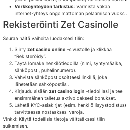
Verkkoyhteyden tarkistus:
Varmista vakaa
internet-yhteys ongelmattoman pelaamisen vuoksi.
Rekisteröinti Zet Casinolle
Seuraa näitä vaiheita luodaksesi tilin:
Siirry
zet casino online
-sivustolle ja klikkaa
”Rekisteröidy”.
Täytä lomake henkilötiedoilla (nimi, syntymäaika,
sähköposti, puhelinnumero).
Vahvista sähköpostiosoitteesi linkillä, joka
lähetetään sähköpostiisi.
Kirjaudu sisään
zet casino login
-tiedoillasi ja tee
ensimmäinen talletus aktivoidaksesi bonukset.
Lähetä KYC-asiakirjat (esim. henkilöllisyystodistus)
tarvittaessa nostaaksesi varoja.
Vinkki: Käytä todellisia tietoja välttääksesi tilin
sulkemisen.