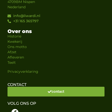
4709BM Nispen
Nederland
info@liwardi.nl
+31 165 365797
Over ons
Historie
Kwekerij
Ons motto
Afzet
Afleveren
Teelt
Privacyverklaring
CONTACT
contact
VOLG ONS OP