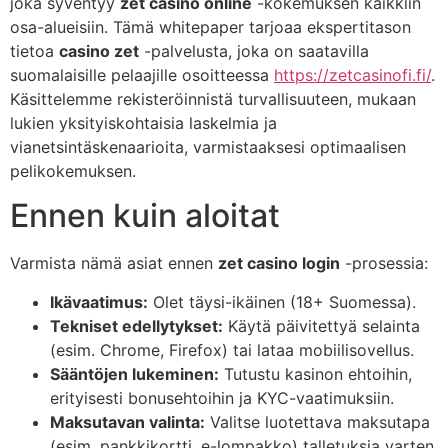
joka syventyy
zet casino online
-kokemuksen kaikkiin
osa-alueisiin. Tämä whitepaper tarjoaa ekspertitason
tietoa
casino zet
-palvelusta, joka on saatavilla
suomalaisille pelaajille osoitteessa
https://zetcasinofi.fi/
.
Käsittelemme rekisteröinnistä turvallisuuteen, mukaan
lukien yksityiskohtaisia laskelmia ja
vianetsintäskenaarioita, varmistaaksesi optimaalisen
pelikokemuksen.
Ennen kuin aloitat
Varmista nämä asiat ennen
zet casino login
-prosessia:
Ikävaatimus:
Olet täysi-ikäinen (18+ Suomessa).
Tekniset edellytykset:
Käytä päivitettyä selainta
(esim. Chrome, Firefox) tai lataa mobiilisovellus.
Sääntöjen lukeminen:
Tutustu kasinon ehtoihin,
erityisesti bonusehtoihin ja KYC-vaatimuksiin.
Maksutavan valinta:
Valitse luotettava maksutapa
(esim. pankkikortti, e-lompakko) talletuksia varten.