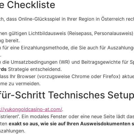
e Checkliste
, dass Online-Glücksspiel in Ihrer Region in Österreich rech
nen gültigen Lichtbildausweis (Reisepass, Personalausweis)
g bereit.
 für eine Einzahlungsmethode, die Sie auch für Auszahlunge
.
e die Umsatzbedingungen (WR) und Beitragsgewichte für Sp
rds
Strategie entscheidend.
 dass Ihr Browser (vorzugsweise Chrome oder Firefox) aktuel
me zu vermeiden.
-für-Schritt Technisches Setu
://yukongoldcasino-at.com/
.
istrieren“. Ein modales Fenster oder eine neue Seite lädt da
aten
exakt so aus, wie sie auf Ihren Ausweisdokumenten 
szahlungen.