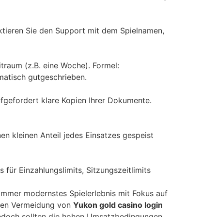
ktieren Sie den Support mit dem Spielnamen,
itraum (z.B. eine Woche). Formel:
atisch gutgeschrieben.
fgefordert klare Kopien Ihrer Dokumente.
nen kleinen Anteil jedes Einsatzes gespeist
 für Einzahlungslimits, Sitzungszeitlimits
 immer modernstes Spielerlebnis mit Fokus auf
tiven Vermeidung von
Yukon gold casino login
, jedoch sollten die hohen Umsatzbedingungen