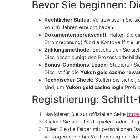
Bevor Sie beginnen: Di
Rechtlicher Status:
Vergewissern Sie sich
von 18 Jahren erreicht haben.
Dokumentenbereitschaft:
Halten Sie ei
Stromrechnung) für die Kontoverifizierun
Zahlungsmethode:
Entscheiden Sie sich
Dies beschleunigt den Prozess erheblich
Bonus-Conditions-Lesen:
Studieren Si
Dies ist für die
Yukon gold casino rewa
Technischer Check:
Stellen Sie sicher,
sind, um
Yukon gold casino login
Proble
Registrierung: Schritt
Navigieren Sie zur offiziellen Seite
https
Klicken Sie auf „Jetzt spielen“ oder „Reg
Füllen Sie die Felder mit persönlichen D
Verzögerungen bei Verifizierung und Au