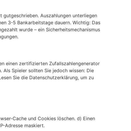
rt gutgeschrieben. Auszahlungen unterliegen
nen 3-5 Bankarbeitstage dauern. Wichtig: Das
ingezahlt wurde – ein Sicherheitsmechanismus
ngungen.
n einen zertifizierten Zufallszahlengenerator
 Als Spieler sollten Sie jedoch wissen: Die
 Lesen Sie die Datenschutzerklärung, um zu
owser-Cache und Cookies löschen. d) Einen
 IP-Adresse maskiert.