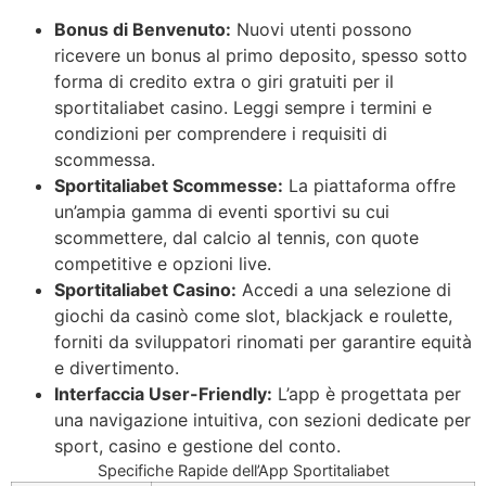
Bonus di Benvenuto:
Nuovi utenti possono
ricevere un bonus al primo deposito, spesso sotto
forma di credito extra o giri gratuiti per il
sportitaliabet casino. Leggi sempre i termini e
condizioni per comprendere i requisiti di
scommessa.
Sportitaliabet Scommesse:
La piattaforma offre
un’ampia gamma di eventi sportivi su cui
scommettere, dal calcio al tennis, con quote
competitive e opzioni live.
Sportitaliabet Casino:
Accedi a una selezione di
giochi da casinò come slot, blackjack e roulette,
forniti da sviluppatori rinomati per garantire equità
e divertimento.
Interfaccia User-Friendly:
L’app è progettata per
una navigazione intuitiva, con sezioni dedicate per
sport, casino e gestione del conto.
Specifiche Rapide dell’App Sportitaliabet