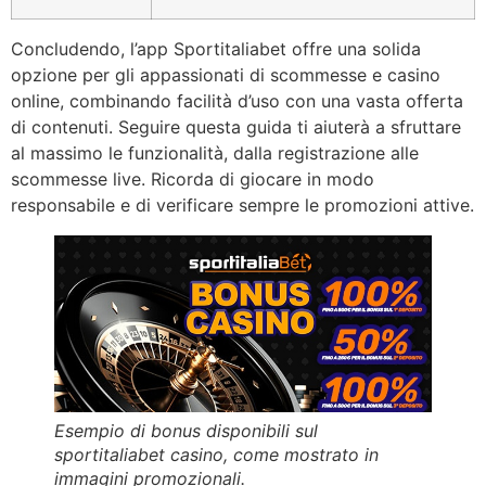
Concludendo, l’app Sportitaliabet offre una solida
opzione per gli appassionati di scommesse e casino
online, combinando facilità d’uso con una vasta offerta
di contenuti. Seguire questa guida ti aiuterà a sfruttare
al massimo le funzionalità, dalla registrazione alle
scommesse live. Ricorda di giocare in modo
responsabile e di verificare sempre le promozioni attive.
Esempio di bonus disponibili sul
sportitaliabet casino, come mostrato in
immagini promozionali.