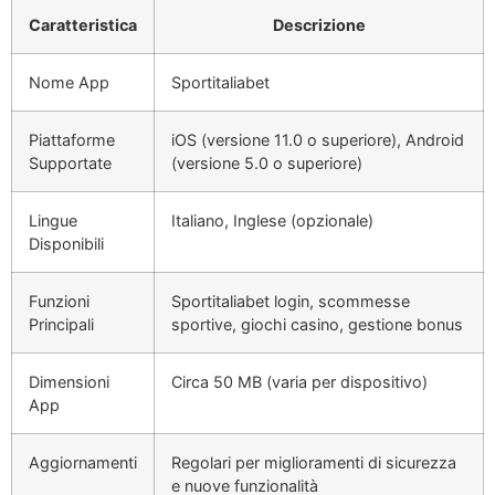
Caratteristica
Descrizione
Nome App
Sportitaliabet
Piattaforme
iOS (versione 11.0 o superiore), Android
Supportate
(versione 5.0 o superiore)
Lingue
Italiano, Inglese (opzionale)
Disponibili
Funzioni
Sportitaliabet login, scommesse
Principali
sportive, giochi casino, gestione bonus
Dimensioni
Circa 50 MB (varia per dispositivo)
App
Aggiornamenti
Regolari per miglioramenti di sicurezza
e nuove funzionalità