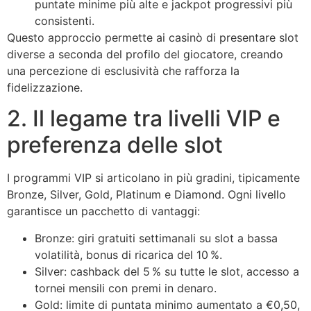
puntate minime più alte e jackpot progressivi più
consistenti.
Questo approccio permette ai casinò di presentare slot
diverse a seconda del profilo del giocatore, creando
una percezione di esclusività che rafforza la
fidelizzazione.
2. Il legame tra livelli VIP e
preferenza delle slot
I programmi VIP si articolano in più gradini, tipicamente
Bronze, Silver, Gold, Platinum e Diamond. Ogni livello
garantisce un pacchetto di vantaggi:
Bronze: giri gratuiti settimanali su slot a bassa
volatilità, bonus di ricarica del 10 %.
Silver: cashback del 5 % su tutte le slot, accesso a
tornei mensili con premi in denaro.
Gold: limite di puntata minimo aumentato a €0,50,