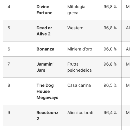
4
Divine
Mitologia
96,8 %
M
Fortune
greca
5
Dead or
Western
96,8 %
Al
Alive 2
6
Bonanza
Miniera d’oro
96,0 %
Al
7
Jammin’
Frutta
96,8 %
M
Jars
psichedelica
8
The Dog
Casa canina
96,5 %
Me
House
Megaways
9
Reactoonz
Alieni colorati
96,4 %
M
2