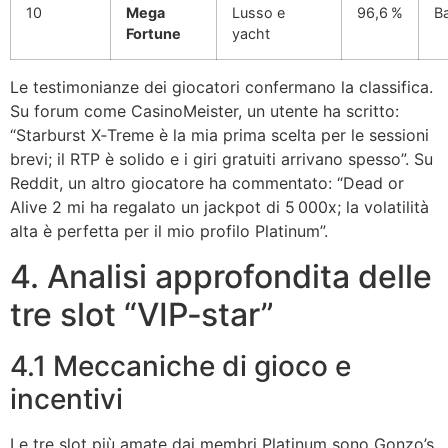
10
Mega
Lusso e
96,6 %
B
Fortune
yacht
Le testimonianze dei giocatori confermano la classifica.
Su forum come CasinoMeister, un utente ha scritto:
“Starburst X‑Treme è la mia prima scelta per le sessioni
brevi; il RTP è solido e i giri gratuiti arrivano spesso”. Su
Reddit, un altro giocatore ha commentato: “Dead or
Alive 2 mi ha regalato un jackpot di 5 000x; la volatilità
alta è perfetta per il mio profilo Platinum”.
4. Analisi approfondita delle
tre slot “VIP‑star”
4.1 Meccaniche di gioco e
incentivi
Le tre slot più amate dai membri Platinum sono Gonzo’s