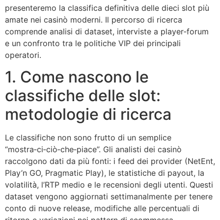
presenteremo la classifica definitiva delle dieci slot più
amate nei casinò moderni. Il percorso di ricerca
comprende analisi di dataset, interviste a player‑forum
e un confronto tra le politiche VIP dei principali
operatori.
1. Come nascono le
classifiche delle slot:
metodologie di ricerca
Le classifiche non sono frutto di un semplice
“mostra‑ci‑ciò‑che‑piace”. Gli analisti dei casinò
raccolgono dati da più fonti: i feed dei provider (NetEnt,
Play’n GO, Pragmatic Play), le statistiche di payout, la
volatilità, l’RTP medio e le recensioni degli utenti. Questi
dataset vengono aggiornati settimanalmente per tenere
conto di nuove release, modifiche alle percentuali di