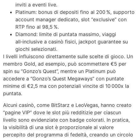
inviti a eventi live.
Platinum: bonus di depositi fino al 200 %, supporto
account manager dedicato, slot “exclusive” con
RTP fino al 98,5 %.
Diamond: limite di puntata massimo, viaggi
all‑inclusive a casinò fisici, jackpot guarantee su
giochi selezionati.
I livelli influiscono direttamente sulle scelte di gioco. Un
membro Gold, ad esempio, può scommettere €5 per
spin su “Gonzo’s Quest”, mentre un Platinum può
accedere a “Gonzo’s Quest Megaways” con puntate
minime di €2,5 ma con potenziali vincite di 10 000x la
puntata.
Alcuni casinò, come BitStarz e LeoVegas, hanno creato
“pagine VIP” dove le slot più redditizie per ciascun
livello sono evidenziate con badge colorati. In pratica,
la visibilità di una slot è proporzionale al valore
percepito del programma di fedeltà, creando un circolo