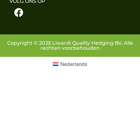
VOLG ONS OP
Copyright © 2025 Liwardi Quality Hedging BV, Alle
rechten voorbehouden
Nederlands