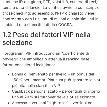
contiene ID del gioco, RTP, volatilità, numero di reel,
tema e data di lancio. La verifica avviene con script di
cross‑checking: ad esempio, l’RTP dichiarato viene
confrontato con i risultati di milioni di spin simulati in
ambienti di test certificati da eCOGRA.
1.2 Peso dei fattori VIP nella
selezione
I programmi VIP introducono un “coefficiente di
privilegi” che amplifica o attenua il ranking base. I
fattori considerati includono:
Bonus di benvenuto per livello – un bonus del
150 % per i membri Platinum può spostare la slot
più alta nella classifica VIP.
Cashback personalizzato – percentuali di ritorno
fino al 20 % sui turnover delle slot selezionate.
Accesso a versioni “high‑roller” – versioni con