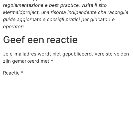
regolamentazione e best practice, visita il sito
Mermaidproject, una risorsa indipendente che raccoglie
guide aggiornate e consigli pratici per giocatori e
operatori.
Geef een reactie
Je e-mailadres wordt niet gepubliceerd.
Vereiste velden
zijn gemarkeerd met
*
Reactie
*