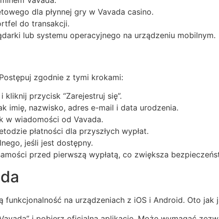
etowego dla płynnej gry w Vavada casino.
tfel do transakcji.
ądarki lub systemu operacyjnego na urządzeniu mobilnym.
 Postępuj zgodnie z tymi krokami:
kliknij przycisk “Zarejestruj się”.
 imię, nazwisko, adres e-mail i data urodzenia.
ink w wiadomości od Vavada.
etodzie płatności dla przyszłych wypłat.
nego, jeśli jest dostępny.
samości przed pierwszą wypłatą, co zwiększa bezpieczeńs
ada
ą funkcjonalność na urządzeniach z iOS i Android. Oto jak 
avada” i pobierz oficjalną aplikację. Może wymagać zezwol