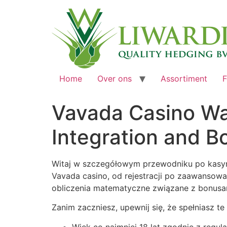
Home
Over ons
Assortiment
F
Vavada Casino Wal
Integration and 
Witaj w szczegółowym przewodniku po kasy
Vavada casino, od rejestracji po zaawansowan
obliczenia matematyczne związane z bonusami
Zanim zaczniesz, upewnij się, że spełniasz 
Wiek co najmniej 18 lat zgodnie z regu