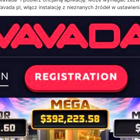
avada pl, włącz instalację z nieznanych źródeł w ustawieniac