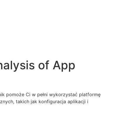
alysis of App
nik pomoże Ci w pełni wykorzystać platformę
ch, takich jak konfiguracja aplikacji i