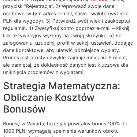
przycisk “Rejestracja”. 2) Wprowadź swoje dane
osobowe, w tym adres e-mail, hasło i walutę (wybierz
PLN dla wygody). 3) Potwierdź swój wiek i zaakceptuj
regulamin. 4) Zweryfikuj konto poprzez e-mail – kliknij
link aktywacyjny wysłany na Twoją skrzynkę. 5) Po
zalogowaniu, uzupełnij profil w sekcji ustawień, dodając
dane kontaktowe, aby ułatwić późniejsze wypłaty.
Proces jest prosty i zwykle zajmuje mniej niż 5 minut,
ale pamiętaj, że dokładność danych jest kluczowa dla
uniknięcia problemów z wypłatami.
Strategia Matematyczna:
Obliczanie Kosztów
Bonusów
Bonusy w Vavada, takie jak powitalny bonus 100% do
1000 PLN, wymagają spełnienia warunków obrotu