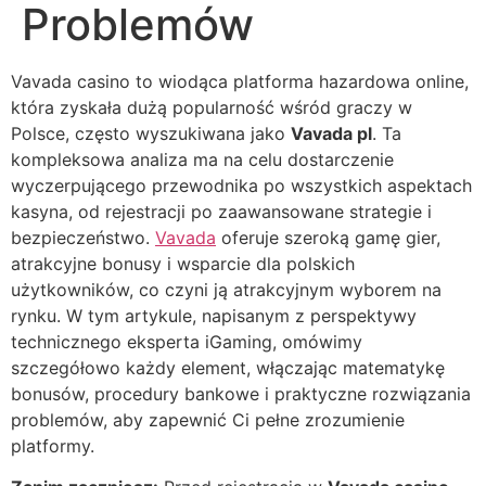
Problemów
Vavada casino to wiodąca platforma hazardowa online,
która zyskała dużą popularność wśród graczy w
Polsce, często wyszukiwana jako
Vavada pl
. Ta
kompleksowa analiza ma na celu dostarczenie
wyczerpującego przewodnika po wszystkich aspektach
kasyna, od rejestracji po zaawansowane strategie i
bezpieczeństwo.
Vavada
oferuje szeroką gamę gier,
atrakcyjne bonusy i wsparcie dla polskich
użytkowników, co czyni ją atrakcyjnym wyborem na
rynku. W tym artykule, napisanym z perspektywy
technicznego eksperta iGaming, omówimy
szczegółowo każdy element, włączając matematykę
bonusów, procedury bankowe i praktyczne rozwiązania
problemów, aby zapewnić Ci pełne zrozumienie
platformy.