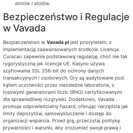
slotów i stołów.
Bezpieczeństwo i Regulacje
w Vavada
Bezpieczeństwo w
Vavada pl
jest priorytetem, z
implementacją zaawansowanych środków. Licencja
Curacao zapewnia podstawową regulację, choć nie tak
rygorystyczną jak licencje UE. Kasyno używa
szyfrowania SSL 256-bit do ochrony danych
transakcyjnych i osobowych. Gry są audytowane pod
kątem uczciwości przez niezależne laboratoria, z
losowymi generatorami liczb (RNG) certyfikowanymi
dla sprawiedliwej rozgrywki. Dodatkowo, Vavada
promuje odpowiedzialny hazard, oferując narzędzia jak
limity depozytów, samowykluczenie i dostęp do
organizacji wsparcia. Przed grą, przeczytaj politykę
prywatności i warunki, aby zrozumieć swoje prawa i