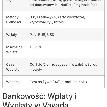
od dostawców jak NetEnt, Pragmatic Play
Metody
Blik, Przelewy24, karty kredytowe,
Płatności
kryptowaluty (Bitcoin)
Waluty
PLN, EUR, USD
Minimalna
10 PLN
Wpłata
Czas
Od 1 do 5 dni roboczych, w zależności od
Wypłaty
metody
Wsparcie
Czat na żywo 24/7, e-mail, po polsku
Bankowość: Wpłaty i
Wypłaty w Vavada