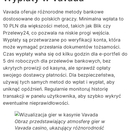
Vavada oferuje różnorodne metody bankowe
dostosowane do polskich graczy. Minimalna wpłata to
10 PLN dla większości metod, takich jak Blik czy
Przelewy24, co pozwala na niskie progi wejścia.
Wypłaty są przetwarzane po weryfikacji konta, która
może wymagać przesłania dokumentów tożsamości.
Czas wypłaty waha się od kilku godzin dla e-portfeli do
5 dni roboczych dla przelewów bankowych, bez
ukrytych prowizji od kasyna, ale sprawdź opłaty
swojego dostawcy płatności. Dla bezpieczeństwa,
używaj tych samych metod do wpłat i wypłat, aby
uniknąć opóźnień. Regularnie monitoruj historię
transakcji w panelu użytkownika, aby szybko wykryć
ewentualne nieprawidłowości.
Obraz przedstawiający atmosferę gier w
Vavada casino, ukazujący różnorodność