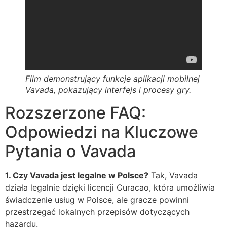
Film demonstrujący funkcje aplikacji mobilnej
Vavada, pokazujący interfejs i procesy gry.
Rozszerzone FAQ:
Odpowiedzi na Kluczowe
Pytania o Vavada
1. Czy Vavada jest legalne w Polsce?
Tak, Vavada
działa legalnie dzięki licencji Curacao, która umożliwia
świadczenie usług w Polsce, ale gracze powinni
przestrzegać lokalnych przepisów dotyczących
hazardu.