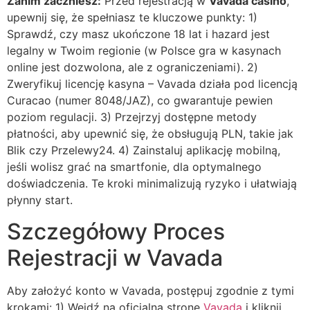
Zanim zaczniesz:
Przed rejestracją w
Vavada casino
,
upewnij się, że spełniasz te kluczowe punkty: 1)
Sprawdź, czy masz ukończone 18 lat i hazard jest
legalny w Twoim regionie (w Polsce gra w kasynach
online jest dozwolona, ale z ograniczeniami). 2)
Zweryfikuj licencję kasyna – Vavada działa pod licencją
Curacao (numer 8048/JAZ), co gwarantuje pewien
poziom regulacji. 3) Przejrzyj dostępne metody
płatności, aby upewnić się, że obsługują PLN, takie jak
Blik czy Przelewy24. 4) Zainstaluj aplikację mobilną,
jeśli wolisz grać na smartfonie, dla optymalnego
doświadczenia. Te kroki minimalizują ryzyko i ułatwiają
płynny start.
Szczegółowy Proces
Rejestracji w Vavada
Aby założyć konto w Vavada, postępuj zgodnie z tymi
krokami: 1) Wejdź na oficjalną stronę
Vavada
i kliknij