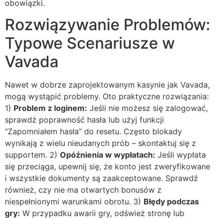
obowiązki.
Rozwiązywanie Problemów:
Typowe Scenariusze w
Vavada
Nawet w dobrze zaprojektowanym kasynie jak Vavada,
mogą wystąpić problemy. Oto praktyczne rozwiązania:
1)
Problem z loginem:
Jeśli nie możesz się zalogować,
sprawdź poprawność hasła lub użyj funkcji
“Zapomniałem hasła” do resetu. Często blokady
wynikają z wielu nieudanych prób – skontaktuj się z
supportem. 2)
Opóźnienia w wypłatach:
Jeśli wypłata
się przeciąga, upewnij się, że konto jest zweryfikowane
i wszystkie dokumenty są zaakceptowane. Sprawdź
również, czy nie ma otwartych bonusów z
niespełnionymi warunkami obrotu. 3)
Błędy podczas
gry:
W przypadku awarii gry, odśwież stronę lub