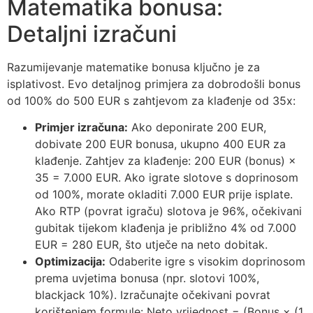
Matematika bonusa:
Detaljni izračuni
Razumijevanje matematike bonusa ključno je za
isplativost. Evo detaljnog primjera za dobrodošli bonus
od 100% do 500 EUR s zahtjevom za klađenje od 35x:
Primjer izračuna:
Ako deponirate 200 EUR,
dobivate 200 EUR bonusa, ukupno 400 EUR za
klađenje. Zahtjev za klađenje: 200 EUR (bonus) ×
35 = 7.000 EUR. Ako igrate slotove s doprinosom
od 100%, morate okladiti 7.000 EUR prije isplate.
Ako RTP (povrat igraču) slotova je 96%, očekivani
gubitak tijekom klađenja je približno 4% od 7.000
EUR = 280 EUR, što utječe na neto dobitak.
Optimizacija:
Odaberite igre s visokim doprinosom
prema uvjetima bonusa (npr. slotovi 100%,
blackjack 10%). Izračunajte očekivani povrat
korištenjem formule: Neto vrijednost = (Bonus × (1