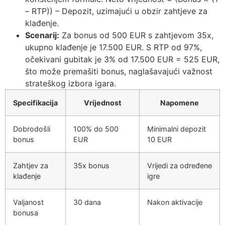
– RTP)) – Depozit, uzimajući u obzir zahtjeve za
klađenje.
Scenarij:
Za bonus od 500 EUR s zahtjevom 35x,
ukupno klađenje je 17.500 EUR. S RTP od 97%,
očekivani gubitak je 3% od 17.500 EUR = 525 EUR,
što može premašiti bonus, naglašavajući važnost
strateškog izbora igara.
Specifikacija
Vrijednost
Napomene
Dobrodošli
100% do 500
Minimalni depozit
bonus
EUR
10 EUR
Zahtjev za
35x bonus
Vrijedi za određene
klađenje
igre
Valjanost
30 dana
Nakon aktivacije
bonusa