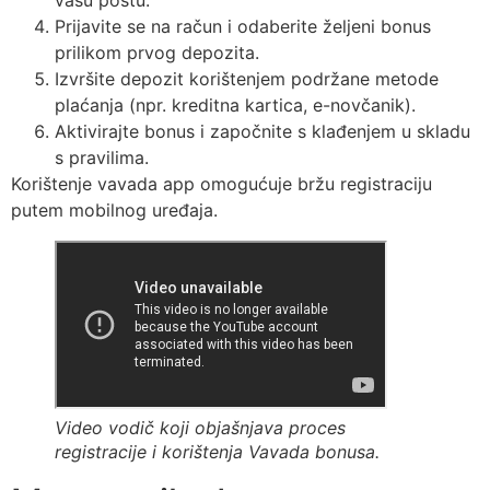
Prijavite se na račun i odaberite željeni bonus
prilikom prvog depozita.
Izvršite depozit korištenjem podržane metode
plaćanja (npr. kreditna kartica, e-novčanik).
Aktivirajte bonus i započnite s klađenjem u skladu
s pravilima.
Korištenje vavada app omogućuje bržu registraciju
putem mobilnog uređaja.
Video vodič koji objašnjava proces
registracije i korištenja Vavada bonusa.