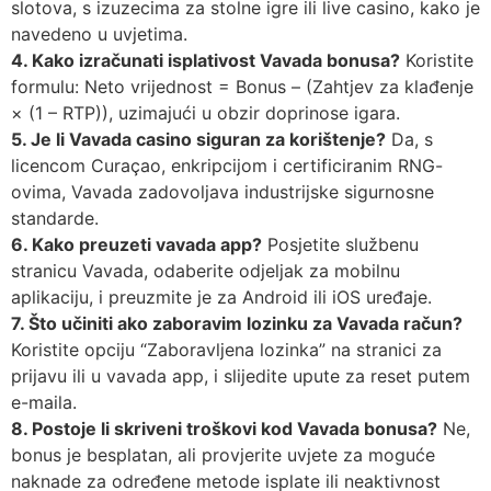
slotova, s izuzecima za stolne igre ili live casino, kako je
navedeno u uvjetima.
4. Kako izračunati isplativost Vavada bonusa?
Koristite
formulu: Neto vrijednost = Bonus – (Zahtjev za klađenje
× (1 – RTP)), uzimajući u obzir doprinose igara.
5. Je li Vavada casino siguran za korištenje?
Da, s
licencom Curaçao, enkripcijom i certificiranim RNG-
ovima, Vavada zadovoljava industrijske sigurnosne
standarde.
6. Kako preuzeti vavada app?
Posjetite službenu
stranicu Vavada, odaberite odjeljak za mobilnu
aplikaciju, i preuzmite je za Android ili iOS uređaje.
7. Što učiniti ako zaboravim lozinku za Vavada račun?
Koristite opciju “Zaboravljena lozinka” na stranici za
prijavu ili u vavada app, i slijedite upute za reset putem
e-maila.
8. Postoje li skriveni troškovi kod Vavada bonusa?
Ne,
bonus je besplatan, ali provjerite uvjete za moguće
naknade za određene metode isplate ili neaktivnost