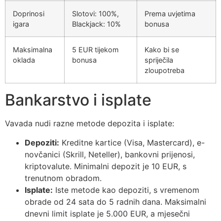
Doprinosi
Slotovi: 100%,
Prema uvjetima
igara
Blackjack: 10%
bonusa
Maksimalna
5 EUR tijekom
Kako bi se
oklada
bonusa
spriječila
zloupotreba
Bankarstvo i isplate
Vavada nudi razne metode depozita i isplate:
Depoziti:
Kreditne kartice (Visa, Mastercard), e-
novčanici (Skrill, Neteller), bankovni prijenosi,
kriptovalute. Minimalni depozit je 10 EUR, s
trenutnom obradom.
Isplate:
Iste metode kao depoziti, s vremenom
obrade od 24 sata do 5 radnih dana. Maksimalni
dnevni limit isplate je 5.000 EUR, a mjesečni