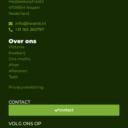
Heijbeeksestraat2
4709BM Nispen
Nederland
info@liwardi.nl
+31 165 365797
Over ons
Historie
Kwekerij
Ons motto
Afzet
Afleveren
Teelt
Privacyverklaring
CONTACT
contact
VOLG ONS OP