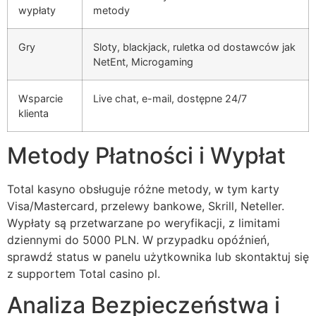
wypłaty
metody
Gry
Sloty, blackjack, ruletka od dostawców jak
NetEnt, Microgaming
Wsparcie
Live chat, e-mail, dostępne 24/7
klienta
Metody Płatności i Wypłat
Total kasyno obsługuje różne metody, w tym karty
Visa/Mastercard, przelewy bankowe, Skrill, Neteller.
Wypłaty są przetwarzane po weryfikacji, z limitami
dziennymi do 5000 PLN. W przypadku opóźnień,
sprawdź status w panelu użytkownika lub skontaktuj się
z supportem Total casino pl.
Analiza Bezpieczeństwa i