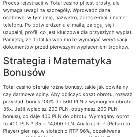
Proces rejestracji w Total casino pl jest prosty, ale
wymaga uwagi na szczegóły. Wprowadź dane
osobowe, w tym imię, nazwisko, adres e-mail i numer
telefonu. Po potwierdzeniu e-maila, zaloguj się i
uzupełnij profil, co jest kluczowe dla przyszłych wypłat.
Pamiętaj, że Total kasyno może wymagać weryfikacji
dokumentów przed pierwszym wypłaceniem środków.
Strategia i Matematyka
Bonusów
Total casino oferuje różne bonusy, takie jak powitalny
czy darmowe spiny. Aby obliczyć koszt obrotu, rozważ
przykład: bonus 100% do 500 PLN z wymogiem obrotu
35x. Jeśli wpłacisz 200 PLN, otrzymasz 200 PLN
bonusu, co daje 400 PLN do obrotu. Wymagany obrót
to 400 PLN * 35 = 14,000 PLN. Analizuj RTP (Return to
Player) gier, np. w slotach o RTP 96%, oczekiwana