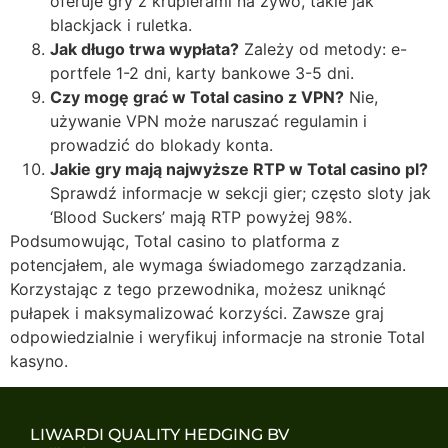
oferuje gry z krupierami na żywo, takie jak
blackjack i ruletka.
Jak długo trwa wypłata?
Zależy od metody: e-
portfele 1-2 dni, karty bankowe 3-5 dni.
Czy mogę grać w Total casino z VPN?
Nie,
używanie VPN może naruszać regulamin i
prowadzić do blokady konta.
Jakie gry mają najwyższe RTP w Total casino pl?
Sprawdź informacje w sekcji gier; często sloty jak
‘Blood Suckers’ mają RTP powyżej 98%.
Podsumowując, Total casino to platforma z
potencjałem, ale wymaga świadomego zarządzania.
Korzystając z tego przewodnika, możesz uniknąć
pułapek i maksymalizować korzyści. Zawsze graj
odpowiedzialnie i weryfikuj informacje na stronie Total
kasyno.
LIWARDI QUALITY HEDGING BV