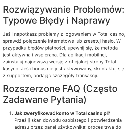
Rozwiązywanie Problemów:
Typowe Błędy i Naprawy
Jeśli napotkasz problemy z logowaniem w Total casino,
sprawdź połączenie internetowe lub zresetuj hasło. W
przypadku błędów płatności, upewnij się, że metoda
jest aktywna i wspierana. Dla aplikacji mobilnej,
zainstaluj najnowszą wersję z oficjalnej strony Total
kasyno. Jeśli bonus nie jest aktywowany, skontaktuj się
z supportem, podając szczegóły transakcji.
Rozszerzone FAQ (Często
Zadawane Pytania)
Jak zweryfikować konto w Total casino pl?
Prześlij skan dowodu osobistego i potwierdzenia
adresu przez panel użytkownika; proces trwa do