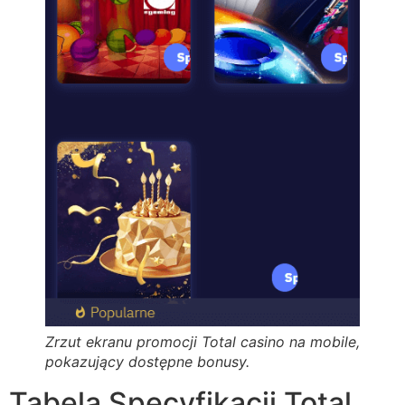
Zrzut ekranu promocji Total casino na mobile,
pokazujący dostępne bonusy.
Tabela Specyfikacji Total