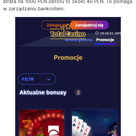
strata na 1000 PLN obrotu to około 40 PLN. To pomaga
w zarządzaniu bankrollem.