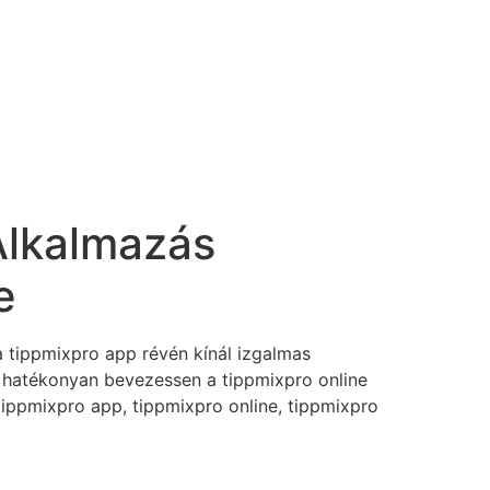
Alkalmazás
e
 tippmixpro app révén kínál izgalmas
s hatékonyan bevezessen a tippmixpro online
tippmixpro app, tippmixpro online, tippmixpro