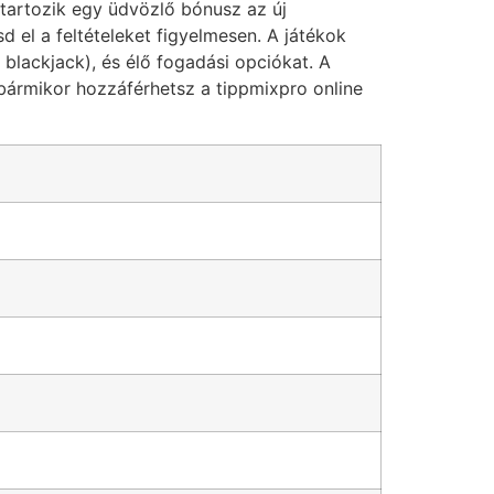
tartozik egy üdvözlő bónusz az új
d el a feltételeket figyelmesen. A játékok
 blackjack), és élő fogadási opciókat. A
s bármikor hozzáférhetsz a tippmixpro online