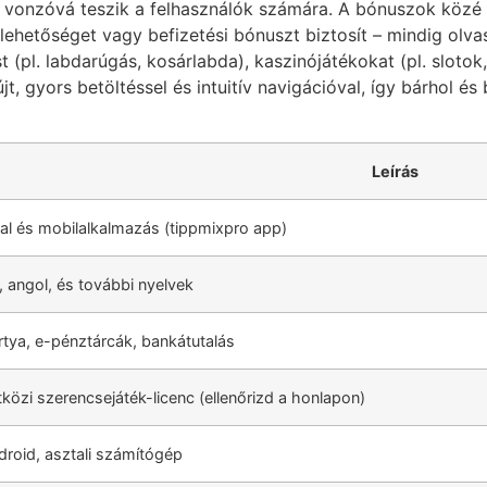
 vonzóvá teszik a felhasználók számára. A bónuszok közé 
ehetőséget vagy befizetési bónuszt biztosít – mindig olvas
 (pl. labdarúgás, kosárlabda), kaszinójátékokat (pl. slotok,
t, gyors betöltéssel és intuitív navigációval, így bárhol é
Leírás
l és mobilalkalmazás (tippmixpro app)
 angol, és további nyelvek
tya, e-pénztárcák, bankátutalás
özi szerencsejáték-licenc (ellenőrizd a honlapon)
droid, asztali számítógép