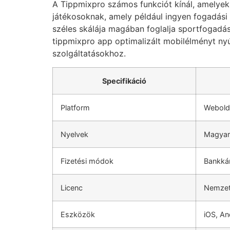
A Tippmixpro számos funkciót kínál, amelyek
játékosoknak, amely például ingyen fogadási l
széles skálája magában foglalja sportfogadást
tippmixpro app optimalizált mobilélményt nyúj
szolgáltatásokhoz.
Specifikáció
Platform
Webolda
Nyelvek
Magyar,
Fizetési módok
Bankkár
Licenc
Nemzetk
Eszközök
iOS, An