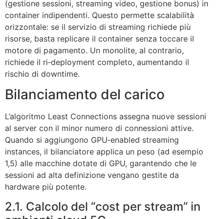
(gestione sessioni, streaming video, gestione bonus) in
container indipendenti. Questo permette scalabilità
orizzontale: se il servizio di streaming richiede più
risorse, basta replicare il container senza toccare il
motore di pagamento. Un monolite, al contrario,
richiede il ri‑deployment completo, aumentando il
rischio di downtime.
Bilanciamento del carico
L’algoritmo Least Connections assegna nuove sessioni
al server con il minor numero di connessioni attive.
Quando si aggiungono GPU‑enabled streaming
instances, il bilanciatore applica un peso (ad esempio
1,5) alle macchine dotate di GPU, garantendo che le
sessioni ad alta definizione vengano gestite da
hardware più potente.
2.1. Calcolo del “cost per stream” in