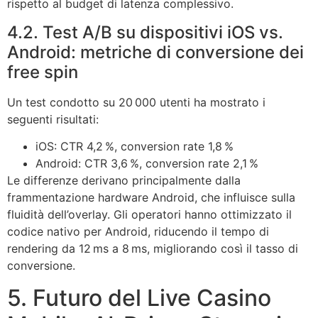
rispetto al budget di latenza complessivo.
4.2. Test A/B su dispositivi iOS vs.
Android: metriche di conversione dei
free spin
Un test condotto su 20 000 utenti ha mostrato i
seguenti risultati:
iOS: CTR 4,2 %, conversion rate 1,8 %
Android: CTR 3,6 %, conversion rate 2,1 %
Le differenze derivano principalmente dalla
frammentazione hardware Android, che influisce sulla
fluidità dell’overlay. Gli operatori hanno ottimizzato il
codice nativo per Android, riducendo il tempo di
rendering da 12 ms a 8 ms, migliorando così il tasso di
conversione.
5. Futuro del Live Casino