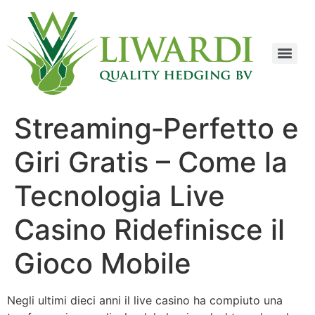
Streaming‑Perfetto e
Giri Gratis – Come la
Tecnologia Live
Casino Ridefinisce il
Gioco Mobile
Negli ultimi dieci anni il live casino ha compiuto una