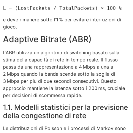
L = (LostPackets / TotalPackets) × 100 %
e deve rimanere sotto l’1 % per evitare interruzioni di
gioco.
Adaptive Bitrate (ABR)
L’ABR utilizza un algoritmo di switching basato sulla
stima della capacità di rete in tempo reale. Il flusso
passa da una rappresentazione a 4 Mbps a una a
2 Mbps quando la banda scende sotto la soglia di
3 Mbps per più di due secondi consecutivi. Questo
approccio mantiene la latenza sotto i 200 ms, cruciale
per decisioni di scommessa rapide.
1.1. Modelli statistici per la previsione
della congestione di rete
Le distribuzioni di Poisson e i processi di Markov sono