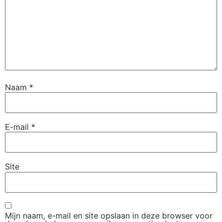
Naam
*
E-mail
*
Site
Mijn naam, e-mail en site opslaan in deze browser voor