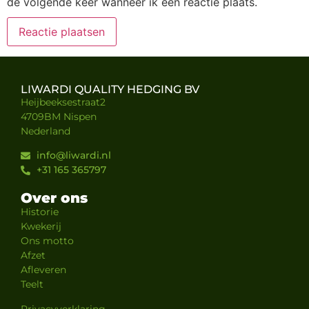
de volgende keer wanneer ik een reactie plaats.
LIWARDI QUALITY HEDGING BV
Heijbeeksestraat2
4709BM Nispen
Nederland
info@liwardi.nl
+31 165 365797
Over ons
Historie
Kwekerij
Ons motto
Afzet
Afleveren
Teelt
Privacyverklaring