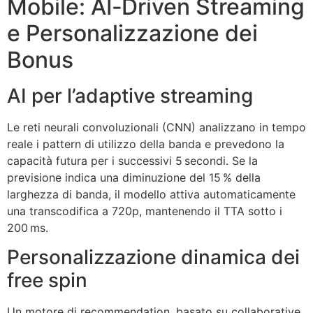
Mobile: AI‑Driven Streaming
e Personalizzazione dei
Bonus
AI per l’adaptive streaming
Le reti neurali convoluzionali (CNN) analizzano in tempo
reale i pattern di utilizzo della banda e prevedono la
capacità futura per i successivi 5 secondi. Se la
previsione indica una diminuzione del 15 % della
larghezza di banda, il modello attiva automaticamente
una transcodifica a 720p, mantenendo il TTA sotto i
200 ms.
Personalizzazione dinamica dei
free spin
Un motore di recommendation, basato su collaborative