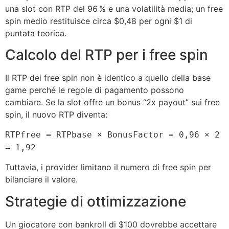
una slot con RTP del 96 % e una volatilità media; un free
spin medio restituisce circa $0,48 per ogni $1 di
puntata teorica.
Calcolo del RTP per i free spin
Il RTP dei free spin non è identico a quello della base
game perché le regole di pagamento possono
cambiare. Se la slot offre un bonus “2x payout” sui free
spin, il nuovo RTP diventa:
RTPfree = RTPbase × BonusFactor = 0,96 × 2
= 1,92
Tuttavia, i provider limitano il numero di free spin per
bilanciare il valore.
Strategie di ottimizzazione
Un giocatore con bankroll di $100 dovrebbe accettare