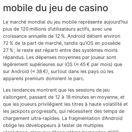
mobile du jeu de casino
Le marché mondial du jeu mobile représente aujourd’hui
plus de 120 millions d’utilisateurs actifs, avec une
croissance annuelle de 12 %. Android détient environ
72 % de la part de marché, tandis qu’iOS en possède
27 % ; le reste est réparti entre des systèmes moins
répandus. Les dépenses moyennes par joueur sont
légèrement supérieures sur iOS (≈ 45 € par mois) que
sur Android (≈ 38 €), surtout dans les pays où les
appareils premium dominent le parc.
Les tendances montrent que les sessions de jeu
s’allongent, passant de 12 à 18 minutes en moyenne, et
que les joueurs privilégient les titres à haute volatilité et
les jackpots progressifs, qui nécessitent des temps de
chargement ultra‑rapides. La fragmentation d’Android
oblige les développeurs à tester de multiples