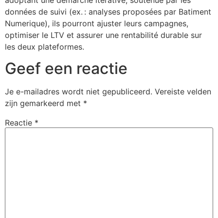
données de suivi (ex. : analyses proposées par Batiment
Numerique), ils pourront ajuster leurs campagnes,
optimiser le LTV et assurer une rentabilité durable sur
les deux plateformes.
Geef een reactie
Je e-mailadres wordt niet gepubliceerd.
Vereiste velden
zijn gemarkeerd met
*
Reactie
*