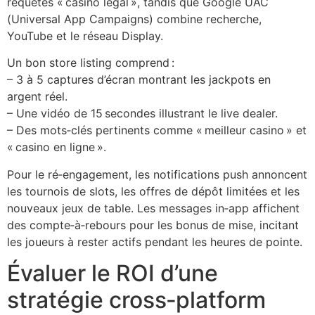
requêtes « casino légal », tandis que Google UAC
(Universal App Campaigns) combine recherche,
YouTube et le réseau Display.
Un bon store listing comprend :
– 3 à 5 captures d’écran montrant les jackpots en
argent réel.
– Une vidéo de 15 secondes illustrant le live dealer.
– Des mots‑clés pertinents comme « meilleur casino » et
« casino en ligne ».
Pour le ré‑engagement, les notifications push annoncent
les tournois de slots, les offres de dépôt limitées et les
nouveaux jeux de table. Les messages in‑app affichent
des compte‑à‑rebours pour les bonus de mise, incitant
les joueurs à rester actifs pendant les heures de pointe.
Évaluer le ROI d’une
stratégie cross‑platform