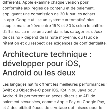
différents. Apple examine chaque version pour
conformité aux règles de contenu et de paiement,
appliquant une commission de 30 % sur les achats
in‑app. Google utilise un système automatisé plus
souple, mais prélève entre 15 % et 30 % selon le chiffre
d’affaires. La mise en avant dans les catégories « Jeux
de casino » dépend de la note moyenne, du taux de
rétention et du respect des exigences de confidentialité.
Architecture technique :
développer pour iOS,
Android ou les deux
Les langages natifs offrent les meilleures performances :
Swift ou Objective‑C pour iOS, Kotlin ou Java pour
Android. Ils permettent un accès direct aux API de
paiement sécurisées, comme Apple Pay ou Google Pay,
et à des bibliothèques de cryptage optimisées pour le