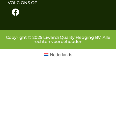
VOLG ONS OP
Copyright © 2025 Liwardi Quality Hedging BV, Alle
rechten voorbehouden
Nederlands