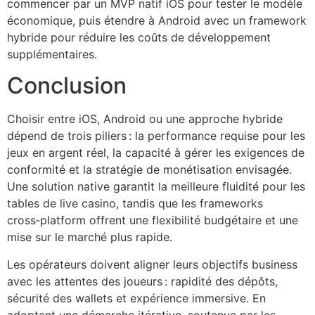
commencer par un MVP natif iOS pour tester le modèle
économique, puis étendre à Android avec un framework
hybride pour réduire les coûts de développement
supplémentaires.
Conclusion
Choisir entre iOS, Android ou une approche hybride
dépend de trois piliers : la performance requise pour les
jeux en argent réel, la capacité à gérer les exigences de
conformité et la stratégie de monétisation envisagée.
Une solution native garantit la meilleure fluidité pour les
tables de live casino, tandis que les frameworks
cross‑platform offrent une flexibilité budgétaire et une
mise sur le marché plus rapide.
Les opérateurs doivent aligner leurs objectifs business
avec les attentes des joueurs : rapidité des dépôts,
sécurité des wallets et expérience immersive. En
adoptant une démarche itérative, soutenue par les