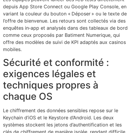
depuis App Store Connect ou Google Play Console, en
variant la couleur du bouton « Déposer » ou le texte de
l’offre de bienvenue. Les retours sont collectés via des
enquêtes in‑app et analysés dans des tableaux de bord
comme ceux proposés par Batiment Numerique, qui
offre des modèles de suivi de KPI adaptés aux casinos
mobiles.
Sécurité et conformité :
exigences légales et
techniques propres à
chaque OS
Le chiffrement des données sensibles repose sur le
Keychain d’iOS et le Keystore d’Android. Les deux
systèmes stockent les jetons d’authentification et les
clés de chiffrement de manière isolée, rendant difficile