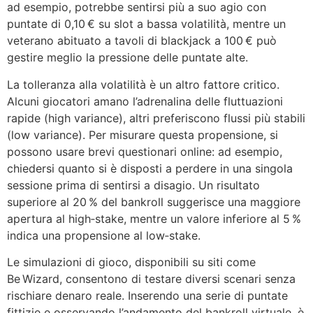
ad esempio, potrebbe sentirsi più a suo agio con
puntate di 0,10 € su slot a bassa volatilità, mentre un
veterano abituato a tavoli di blackjack a 100 € può
gestire meglio la pressione delle puntate alte.
La tolleranza alla volatilità è un altro fattore critico.
Alcuni giocatori amano l’adrenalina delle fluttuazioni
rapide (high variance), altri preferiscono flussi più stabili
(low variance). Per misurare questa propensione, si
possono usare brevi questionari online: ad esempio,
chiedersi quanto si è disposti a perdere in una singola
sessione prima di sentirsi a disagio. Un risultato
superiore al 20 % del bankroll suggerisce una maggiore
apertura al high‑stake, mentre un valore inferiore al 5 %
indica una propensione al low‑stake.
Le simulazioni di gioco, disponibili su siti come
Be Wizard, consentono di testare diversi scenari senza
rischiare denaro reale. Inserendo una serie di puntate
fittizie e osservando l’andamento del bankroll virtuale, è