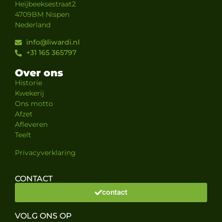
Heijbeeksestraat2
4709BM Nispen
Nederland
info@liwardi.nl
+31 165 365797
Over ons
Historie
Kwekerij
Ons motto
Afzet
Afleveren
Teelt
Privacyverklaring
CONTACT
contact
VOLG ONS OP