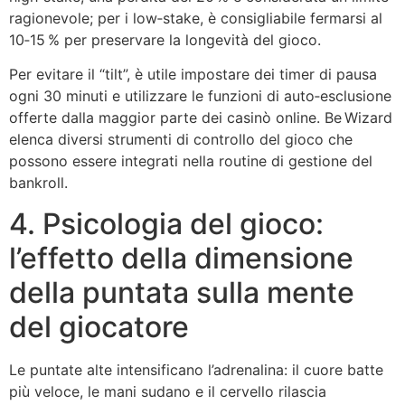
ragionevole; per i low‑stake, è consigliabile fermarsi al
10‑15 % per preservare la longevità del gioco.
Per evitare il “tilt”, è utile impostare dei timer di pausa
ogni 30 minuti e utilizzare le funzioni di auto‑esclusione
offerte dalla maggior parte dei casinò online. Be Wizard
elenca diversi strumenti di controllo del gioco che
possono essere integrati nella routine di gestione del
bankroll.
4. Psicologia del gioco:
l’effetto della dimensione
della puntata sulla mente
del giocatore
Le puntate alte intensificano l’adrenalina: il cuore batte
più veloce, le mani sudano e il cervello rilascia