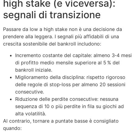
high stake (e viceversa):
segnali di transizione
Passare da low a high stake non è una decisione da
prendere alla leggera. I segnali più affidabili di una
crescita sostenibile del bankroll includono:
Incremento costante del capitale: almeno 3‑4 mesi
di profitto medio mensile superiore al 5 % del
bankroll iniziale.
Miglioramento della disciplina: rispetto rigoroso
delle regole di stop‑loss per almeno 20 sessioni
consecutive.
Riduzione delle perdite consecutive: nessuna
sequenza di 10 o più perdite in fila su giochi ad
alta volatilità.
Al contrario, tornare a puntate basse è consigliato
quando: