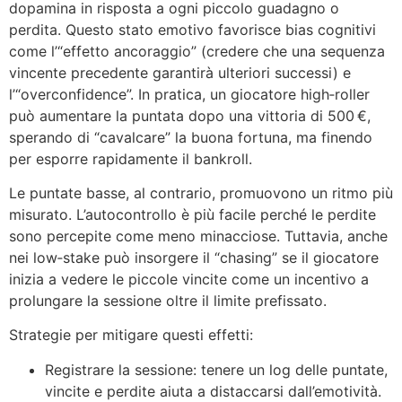
dopamina in risposta a ogni piccolo guadagno o
perdita. Questo stato emotivo favorisce bias cognitivi
come l’“effetto ancoraggio” (credere che una sequenza
vincente precedente garantirà ulteriori successi) e
l’“overconfidence”. In pratica, un giocatore high‑roller
può aumentare la puntata dopo una vittoria di 500 €,
sperando di “cavalcare” la buona fortuna, ma finendo
per esporre rapidamente il bankroll.
Le puntate basse, al contrario, promuovono un ritmo più
misurato. L’autocontrollo è più facile perché le perdite
sono percepite come meno minacciose. Tuttavia, anche
nei low‑stake può insorgere il “chasing” se il giocatore
inizia a vedere le piccole vincite come un incentivo a
prolungare la sessione oltre il limite prefissato.
Strategie per mitigare questi effetti:
Registrare la sessione: tenere un log delle puntate,
vincite e perdite aiuta a distaccarsi dall’emotività.