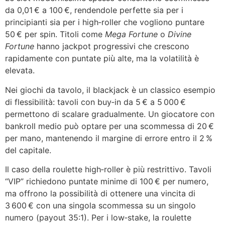
da 0,01 € a 100 €, rendendole perfette sia per i
principianti sia per i high‑roller che vogliono puntare
50 € per spin. Titoli come
Mega Fortune
o
Divine
Fortune
hanno jackpot progressivi che crescono
rapidamente con puntate più alte, ma la volatilità è
elevata.
Nei giochi da tavolo, il blackjack è un classico esempio
di flessibilità: tavoli con buy‑in da 5 € a 5 000 €
permettono di scalare gradualmente. Un giocatore con
bankroll medio può optare per una scommessa di 20 €
per mano, mantenendo il margine di errore entro il 2 %
del capitale.
Il caso della roulette high‑roller è più restrittivo. Tavoli
“VIP” richiedono puntate minime di 100 € per numero,
ma offrono la possibilità di ottenere una vincita di
3 600 € con una singola scommessa su un singolo
numero (payout 35:1). Per i low‑stake, la roulette