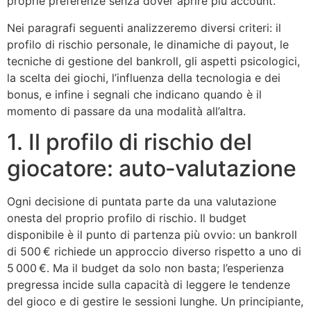
proprie preferenze senza dover aprire più account.
Nei paragrafi seguenti analizzeremo diversi criteri: il
profilo di rischio personale, le dinamiche di payout, le
tecniche di gestione del bankroll, gli aspetti psicologici,
la scelta dei giochi, l’influenza della tecnologia e dei
bonus, e infine i segnali che indicano quando è il
momento di passare da una modalità all’altra.
1. Il profilo di rischio del
giocatore: auto‑valutazione
Ogni decisione di puntata parte da una valutazione
onesta del proprio profilo di rischio. Il budget
disponibile è il punto di partenza più ovvio: un bankroll
di 500 € richiede un approccio diverso rispetto a uno di
5 000 €. Ma il budget da solo non basta; l’esperienza
pregressa incide sulla capacità di leggere le tendenze
del gioco e di gestire le sessioni lunghe. Un principiante,