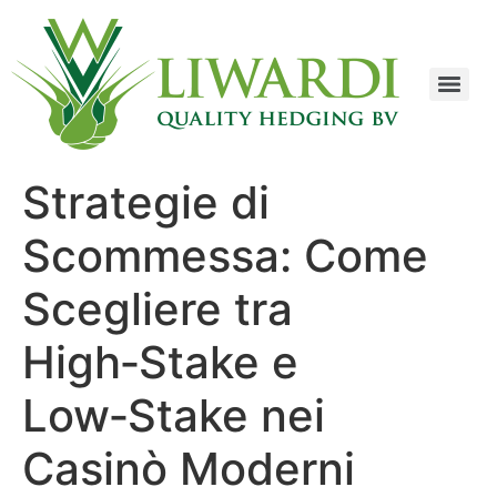
Strategie di
Scommessa: Come
Scegliere tra
High‑Stake e
Low‑Stake nei
Casinò Moderni