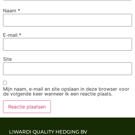
Naam
*
E-mail
*
Site
Mijn naam, e-mail en site opslaan in deze browser voor
de volgende keer wanneer ik een reactie plaats.
LIWARDI QUALITY HEDGING BV