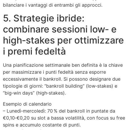
bilanciare i vantaggi di entrambi gli approcci.
5. Strategie ibride:
combinare sessioni low‑ e
high‑stakes per ottimizzare
i premi fedeltà
Una pianificazione settimanale ben definita è la chiave
per massimizzare i punti fedeltà senza esporre
eccessivamente il bankroll. Si possono designare due
tipologie di giorni: “bankroll building” (low‑stakes) e
“big‑win days” (high‑stakes).
Esempio di calendario
– Lunedì‑mercoledì: 70 % del bankroll in puntate da
€0,10‑€0,20 su slot a bassa volatilità, con focus su free
spins e accumulo costante di punti.