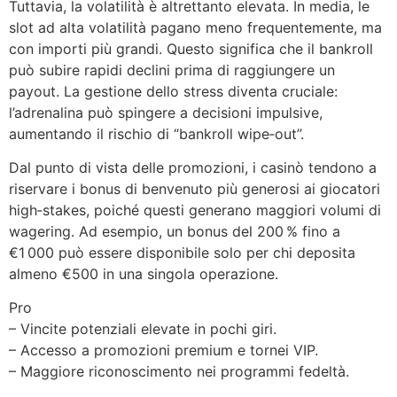
Tuttavia, la volatilità è altrettanto elevata. In media, le
slot ad alta volatilità pagano meno frequentemente, ma
con importi più grandi. Questo significa che il bankroll
può subire rapidi declini prima di raggiungere un
payout. La gestione dello stress diventa cruciale:
l’adrenalina può spingere a decisioni impulsive,
aumentando il rischio di “bankroll wipe‑out”.
Dal punto di vista delle promozioni, i casinò tendono a
riservare i bonus di benvenuto più generosi ai giocatori
high‑stakes, poiché questi generano maggiori volumi di
wagering. Ad esempio, un bonus del 200 % fino a
€1 000 può essere disponibile solo per chi deposita
almeno €500 in una singola operazione.
Pro
– Vincite potenziali elevate in pochi giri.
– Accesso a promozioni premium e tornei VIP.
– Maggiore riconoscimento nei programmi fedeltà.