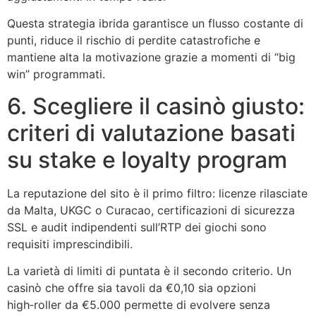
Questa strategia ibrida garantisce un flusso costante di
punti, riduce il rischio di perdite catastrofiche e
mantiene alta la motivazione grazie a momenti di “big
win” programmati.
6. Scegliere il casinò giusto:
criteri di valutazione basati
su stake e loyalty program
La reputazione del sito è il primo filtro: licenze rilasciate
da Malta, UKGC o Curacao, certificazioni di sicurezza
SSL e audit indipendenti sull’RTP dei giochi sono
requisiti imprescindibili.
La varietà di limiti di puntata è il secondo criterio. Un
casinò che offre sia tavoli da €0,10 sia opzioni
high‑roller da €5.000 permette di evolvere senza