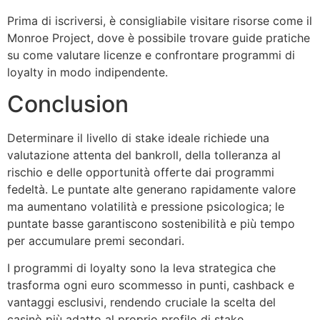
Prima di iscriversi, è consigliabile visitare risorse come il
Monroe Project, dove è possibile trovare guide pratiche
su come valutare licenze e confrontare programmi di
loyalty in modo indipendente.
Conclusion
Determinare il livello di stake ideale richiede una
valutazione attenta del bankroll, della tolleranza al
rischio e delle opportunità offerte dai programmi
fedeltà. Le puntate alte generano rapidamente valore
ma aumentano volatilità e pressione psicologica; le
puntate basse garantiscono sostenibilità e più tempo
per accumulare premi secondari.
I programmi di loyalty sono la leva strategica che
trasforma ogni euro scommesso in punti, cashback e
vantaggi esclusivi, rendendo cruciale la scelta del
casinò più adatto al proprio profilo di stake.