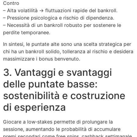
Contro
– Alta volatilità → fluttuazioni rapide del bankroll.
– Pressione psicologica e rischio di dipendenza.
– Necessità di un bankroll robusto per sostenere le
perdite temporanee.
In sintesi, le puntate alte sono una scelta strategica per
chi ha un bankroll solido, tolleranza al rischio e desidera
massimizzare i bonus benvenuto.
3. Vantaggi e svantaggi
delle puntate basse:
sostenibilità e costruzione
di esperienza
Giocare a low‑stakes permette di prolungare la
sessione, aumentando le probabilità di accumulare
premi secondari come free spins, cashback settimanale