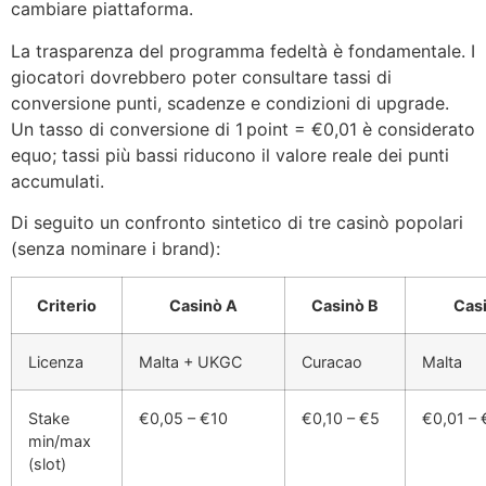
cambiare piattaforma.
La trasparenza del programma fedeltà è fondamentale. I
giocatori dovrebbero poter consultare tassi di
conversione punti, scadenze e condizioni di upgrade.
Un tasso di conversione di 1 point = €0,01 è considerato
equo; tassi più bassi riducono il valore reale dei punti
accumulati.
Di seguito un confronto sintetico di tre casinò popolari
(senza nominare i brand):
Criterio
Casinò A
Casinò B
Cas
Licenza
Malta + UKGC
Curacao
Malta
Stake
€0,05 – €10
€0,10 – €5
€0,01 –
min/max
(slot)