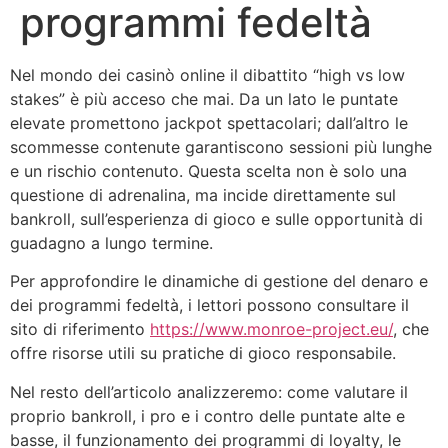
programmi fedeltà
Nel mondo dei casinò online il dibattito “high vs low
stakes” è più acceso che mai. Da un lato le puntate
elevate promettono jackpot spettacolari; dall’altro le
scommesse contenute garantiscono sessioni più lunghe
e un rischio contenuto. Questa scelta non è solo una
questione di adrenalina, ma incide direttamente sul
bankroll, sull’esperienza di gioco e sulle opportunità di
guadagno a lungo termine.
Per approfondire le dinamiche di gestione del denaro e
dei programmi fedeltà, i lettori possono consultare il
sito di riferimento
https://www.monroe-project.eu/
, che
offre risorse utili su pratiche di gioco responsabile.
Nel resto dell’articolo analizzeremo: come valutare il
proprio bankroll, i pro e i contro delle puntate alte e
basse, il funzionamento dei programmi di loyalty, le