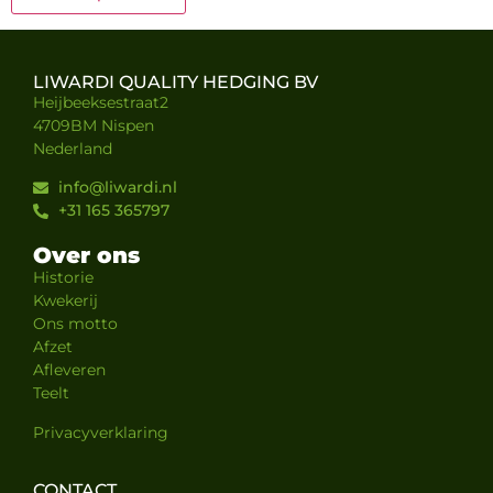
LIWARDI QUALITY HEDGING BV
Heijbeeksestraat2
4709BM Nispen
Nederland
info@liwardi.nl
+31 165 365797
Over ons
Historie
Kwekerij
Ons motto
Afzet
Afleveren
Teelt
Privacyverklaring
CONTACT