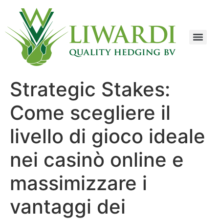
Strategic Stakes:
Come scegliere il
livello di gioco ideale
nei casinò online e
massimizzare i
vantaggi dei