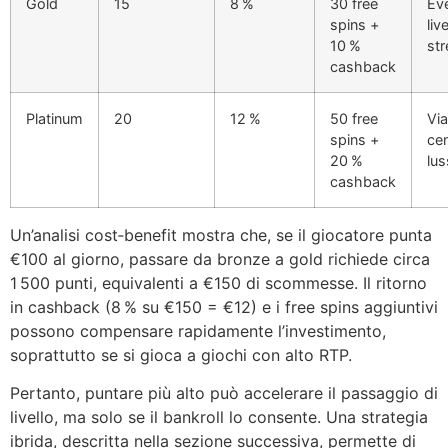
Gold
15
8 %
30 free
Ev
spins +
liv
10 %
st
cashback
Platinum
20
12 %
50 free
Via
spins +
cen
20 %
lu
cashback
Un’analisi cost‑benefit mostra che, se il giocatore punta
€100 al giorno, passare da bronze a gold richiede circa
1 500 punti, equivalenti a €150 di scommesse. Il ritorno
in cashback (8 % su €150 = €12) e i free spins aggiuntivi
possono compensare rapidamente l’investimento,
soprattutto se si gioca a giochi con alto RTP.
Pertanto, puntare più alto può accelerare il passaggio di
livello, ma solo se il bankroll lo consente. Una strategia
ibrida, descritta nella sezione successiva, permette di