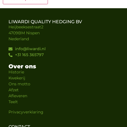
LIWARDI QUALITY HEDGING BV
Heijbeeksestraat2
4709BM Nispen
Nederland
info@liwardi.nl
+31 165 365797
Over ons
Historie
Kwekerij
Ons motto
Afzet
Afleveren
Teelt
Privacyverklaring
CONTACT