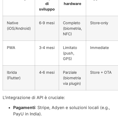
di
hardware
sviluppo
Native
6‑9 mesi
Completo
Store‑only
(iOS/Android)
(biometria,
NFC)
PWA
3‑4 mesi
Limitato
Immediate
(push,
GPS)
Ibrida
4‑6 mesi
Parziale
Store + OTA
(Flutter)
(biometria
via plugin)
L’integrazione di API è cruciale:
Pagamenti
: Stripe, Adyen e soluzioni locali (e.g.,
PayU in India).