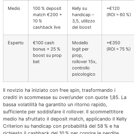
Medio
100 % deposit
Kelly su
+€120
match €200 +
handicap –
(ROI = 60 %)
10 %
3,5, utilizzo
cashback live
dei boost
Esperto
€100 cash
Modello
+€350
bonus + 25 %
logit per
(ROI = 75 %)
boost su prop
prop,
bet
rollover 15x,
controllo
psicologico
Il novizio ha iniziato con free spin, trasformando i
crediti in scommesse su over/under con quote 1,85. La
bassa volatilità ha garantito un ritorno rapido,
sufficiente per soddisfare il rollover. Il scommettitore
medio ha sfruttato il deposit match, applicando il Kelly
Criterion su handicap con probabilità del 58 % e ha
richiesto il cashback del 10 % per coprire le perdite