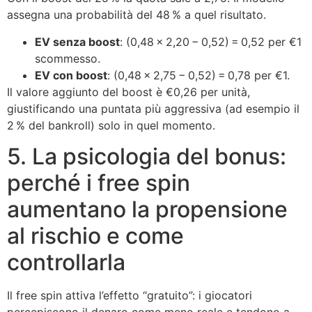
assegna una probabilità del 48 % a quel risultato.
EV senza boost
: (0,48 × 2,20 − 0,52) = 0,52 per €1
scommesso.
EV con boost
: (0,48 × 2,75 − 0,52) = 0,78 per €1.
Il valore aggiunto del boost è €0,26 per unità,
giustificando una puntata più aggressiva (ad esempio il
2 % del bankroll) solo in quel momento.
5. La psicologia del bonus:
perché i free spin
aumentano la propensione
al rischio e come
controllarla
Il free spin attiva l’effetto “gratuito”: i giocatori