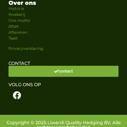
Over ons
Historie
Kwekerij
Ons motto
Afzet
Afleveren
Teelt
Privacyverklaring
CONTACT
contact
VOLG ONS OP
Copyright © 2025 Liwardi Quality Hedging BV, Alle