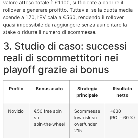
valore atteso totale è €1 100, sufficiente a coprire il
rollover e generare profitto. Tuttavia, se la quota media
scende a 1,70, l’EV cala a €560, rendendo il rollover
quasi impossibile da raggiungere senza aumentare la
stake o ridurre il numero di scommesse.
3. Studio di caso: successi
reali di scommettitori nei
playoff grazie ai bonus
Profilo
Bonus usato
Strategia
Risultato
principale
netto
Novizio
€50 free spin
Scommesse
+€30
su
low‑risk su
(ROI = 60 %)
spin‑the‑wheel
over/under
215