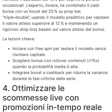
occasionali. L’esperto, invece, ha combinato il cash
bonus con un boost del 25 % su prop bet
“triple‑double”, usando il modello predittivo per valutare
il valore atteso superiore al 12 % e mantenendo un
rigoroso stop‑loss basato sul valore atteso del bonus.
Le lezioni chiave:
Iniziare con free spin per testare il modello senza
rischiare capitale.
Scegliere bonus con rollover contenuti (≤15x)
quando la probabilità media è alta.
Integrare boost e cashback per ridurre la varianza
durante le fasi critiche della serie.
4. Ottimizzare le
scommesse live con
promozioni in‑tempo reale