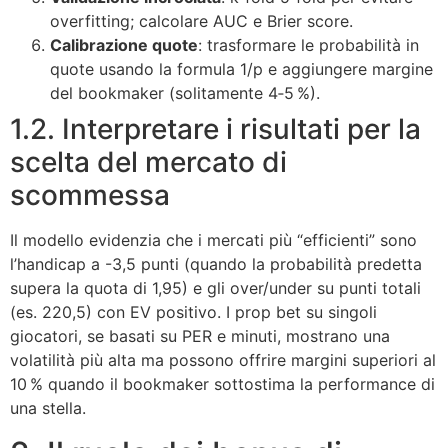
overfitting; calcolare AUC e Brier score.
Calibrazione quote
: trasformare le probabilità in
quote usando la formula 1/p e aggiungere margine
del bookmaker (solitamente 4‑5 %).
1.2. Interpretare i risultati per la
scelta del mercato di
scommessa
Il modello evidenzia che i mercati più “efficienti” sono
l’handicap a -3,5 punti (quando la probabilità predetta
supera la quota di 1,95) e gli over/under su punti totali
(es. 220,5) con EV positivo. I prop bet su singoli
giocatori, se basati su PER e minuti, mostrano una
volatilità più alta ma possono offrire margini superiori al
10 % quando il bookmaker sottostima la performance di
una stella.