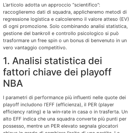
L’articolo adotta un approccio “scientifico”:
raccoglieremo dati di squadra, applicheremo metodi di
regressione logistica e calcoleremo il valore atteso (EV)
di ogni promozione. Solo combinando analisi statistica,
gestione del bankroll e controllo psicologico si può
trasformare un free spin o un bonus di benvenuto in un
vero vantaggio competitivo.
1. Analisi statistica dei
fattori chiave dei playoff
NBA
I parametri di performance più influenti nelle quote dei
playoff includono l’EFF (efficienza), il PER (player
efficiency rating) e la win‑rate in casa o in trasferta. Un
alto EFF indica che una squadra converte più punti per
possesso, mentre un PER elevato segnala giocatori