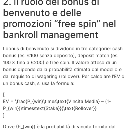
2. Il ruolo dei bonus di
benvenuto e delle
promozioni “free spin” nel
bankroll management
I bonus di benvenuto si dividono in tre categorie: cash
bonus (es. €100 senza deposito), deposit match (es.
100 % fino a €200) e free spin. Il valore atteso di un
bonus dipende dalla probabilità stimata dal modello e
dal requisito di wagering (rollover). Per calcolare l’EV di
un bonus cash, si usa la formula:
[
EV = \frac{P_{win}\times\text{Vincita Media} – (1-
P_{win})\times\text{Stake}}{\text{Rollover}}
]
Dove (P_{win}) è la probabilità di vincita fornita dal