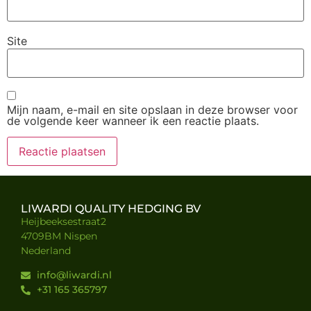
Site
Mijn naam, e-mail en site opslaan in deze browser voor
de volgende keer wanneer ik een reactie plaats.
LIWARDI QUALITY HEDGING BV
Heijbeeksestraat2
4709BM Nispen
Nederland
info@liwardi.nl
+31 165 365797