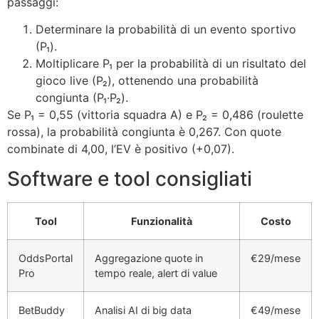
passaggi:
Determinare la probabilità di un evento sportivo
(P₁).
Moltiplicare P₁ per la probabilità di un risultato del
gioco live (P₂), ottenendo una probabilità
congiunta (P₁·P₂).
Se P₁ = 0,55 (vittoria squadra A) e P₂ = 0,486 (roulette
rossa), la probabilità congiunta è 0,267. Con quote
combinate di 4,00, l’EV è positivo (+0,07).
Software e tool consigliati
Tool
Funzionalità
Costo
OddsPortal
Aggregazione quote in
€29/mese
Pro
tempo reale, alert di value
BetBuddy
Analisi AI di big data
€49/mese