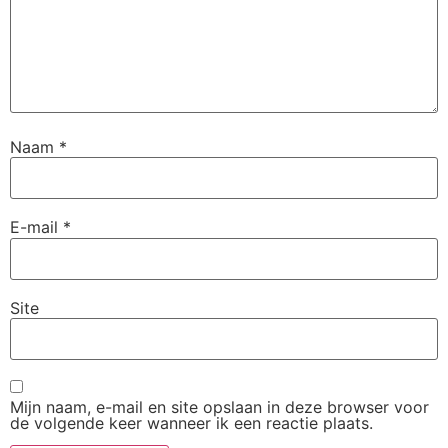
Naam
*
E-mail
*
Site
Mijn naam, e-mail en site opslaan in deze browser voor
de volgende keer wanneer ik een reactie plaats.