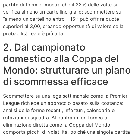
partite di Premier mostra che il 23 % delle volte si
verifica almeno un cartellino giallo; scommettere su
“almeno un cartellino entro il 15′” può offrire quote
superiori al 3,00, creando opportunità di valore se la
probabilità reale è più alta.
2. Dal campionato
domestico alla Coppa del
Mondo: strutturare un piano
di scommessa efficace
Scommettere su una lega settimanale come la Premier
League richiede un approccio basato sulla costanza:
analisi delle forme recenti, infortuni, calendario e
rotazioni di squadra. Al contrario, un torneo a
eliminazione diretta come la Coppa del Mondo
comporta picchi di volatilità, poiché una singola partita