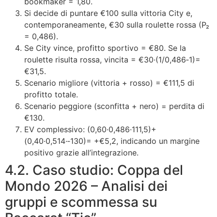
bookmaker = 1,80.
Si decide di puntare €100 sulla vittoria City e,
contemporaneamente, €30 sulla roulette rossa (P₂
= 0,486).
Se City vince, profitto sportivo = €80. Se la
roulette risulta rossa, vincita = €30·(1/0,486‑1)=
€31,5.
Scenario migliore (vittoria + rosso) = €111,5 di
profitto totale.
Scenario peggiore (sconfitta + nero) = perdita di
€130.
EV complessivo: (0,60·0,486·111,5)+
(0,40·0,514·‑130)= +€5,2, indicando un margine
positivo grazie all’integrazione.
4.2. Caso studio: Coppa del
Mondo 2026 – Analisi dei
gruppi e scommessa su