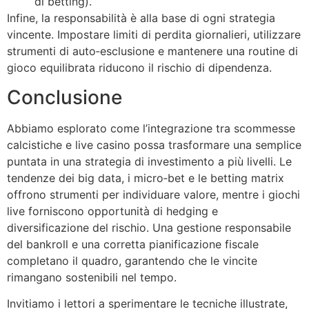
di betting).
Infine, la responsabilità è alla base di ogni strategia
vincente. Impostare limiti di perdita giornalieri, utilizzare
strumenti di auto‑esclusione e mantenere una routine di
gioco equilibrata riducono il rischio di dipendenza.
Conclusione
Abbiamo esplorato come l’integrazione tra scommesse
calcistiche e live casino possa trasformare una semplice
puntata in una strategia di investimento a più livelli. Le
tendenze dei big data, i micro‑bet e le betting matrix
offrono strumenti per individuare valore, mentre i giochi
live forniscono opportunità di hedging e
diversificazione del rischio. Una gestione responsabile
del bankroll e una corretta pianificazione fiscale
completano il quadro, garantendo che le vincite
rimangano sostenibili nel tempo.
Invitiamo i lettori a sperimentare le tecniche illustrate,