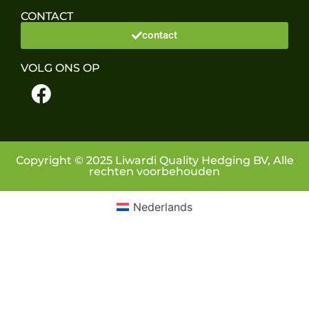
CONTACT
contact
VOLG ONS OP
Copyright © 2025 Liwardi Quality Hedging BV, Alle
rechten voorbehouden
Nederlands