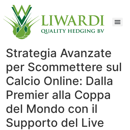
Strategia Avanzate
per Scommettere sul
Calcio Online: Dalla
Premier alla Coppa
del Mondo con il
Supporto del Live