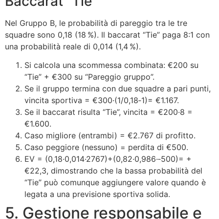
Baccarat “Tie”
Nel Gruppo B, le probabilità di pareggio tra le tre
squadre sono 0,18 (18 %). Il baccarat “Tie” paga 8:1 con
una probabilità reale di 0,014 (1,4 %).
Si calcola una scommessa combinata: €200 su
“Tie” + €300 su “Pareggio gruppo”.
Se il gruppo termina con due squadre a pari punti,
vincita sportiva = €300·(1/0,18‑1)= €1.167.
Se il baccarat risulta “Tie”, vincita = €200·8 =
€1.600.
Caso migliore (entrambi) = €2.767 di profitto.
Caso peggiore (nessuno) = perdita di €500.
EV = (0,18·0,014·2767)+(0,82·0,986·‑500)= +
€22,3, dimostrando che la bassa probabilità del
“Tie” può comunque aggiungere valore quando è
legata a una previsione sportiva solida.
5. Gestione responsabile e