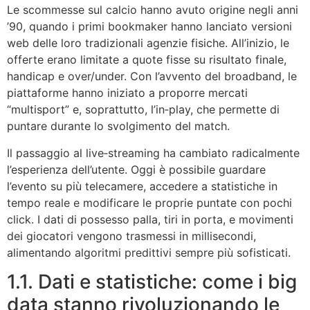
Le scommesse sul calcio hanno avuto origine negli anni
’90, quando i primi bookmaker hanno lanciato versioni
web delle loro tradizionali agenzie fisiche. All’inizio, le
offerte erano limitate a quote fisse su risultato finale,
handicap e over/under. Con l’avvento del broadband, le
piattaforme hanno iniziato a proporre mercati
“multisport” e, soprattutto, l’in‑play, che permette di
puntare durante lo svolgimento del match.
Il passaggio al live‑streaming ha cambiato radicalmente
l’esperienza dell’utente. Oggi è possibile guardare
l’evento su più telecamere, accedere a statistiche in
tempo reale e modificare le proprie puntate con pochi
click. I dati di possesso palla, tiri in porta, e movimenti
dei giocatori vengono trasmessi in millisecondi,
alimentando algoritmi predittivi sempre più sofisticati.
1.1. Dati e statistiche: come i big
data stanno rivoluzionando le