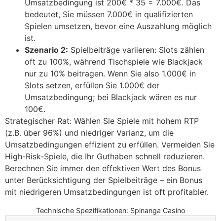
Umsatzbedingung ist 200€ * 35 = 7.000€. Das
bedeutet, Sie müssen 7.000€ in qualifizierten
Spielen umsetzen, bevor eine Auszahlung möglich
ist.
Szenario 2:
Spielbeiträge variieren: Slots zählen
oft zu 100%, während Tischspiele wie Blackjack
nur zu 10% beitragen. Wenn Sie also 1.000€ in
Slots setzen, erfüllen Sie 1.000€ der
Umsatzbedingung; bei Blackjack wären es nur
100€.
Strategischer Rat: Wählen Sie Spiele mit hohem RTP
(z.B. über 96%) und niedriger Varianz, um die
Umsatzbedingungen effizient zu erfüllen. Vermeiden Sie
High-Risk-Spiele, die Ihr Guthaben schnell reduzieren.
Berechnen Sie immer den effektiven Wert des Bonus
unter Berücksichtigung der Spielbeiträge – ein Bonus
mit niedrigeren Umsatzbedingungen ist oft profitabler.
Technische Spezifikationen: Spinanga Casino