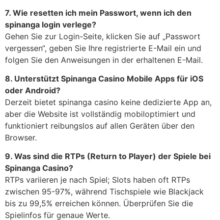
7. Wie resetten ich mein Passwort, wenn ich den
spinanga login verlege?
Gehen Sie zur Login-Seite, klicken Sie auf „Passwort
vergessen“, geben Sie Ihre registrierte E-Mail ein und
folgen Sie den Anweisungen in der erhaltenen E-Mail.
8. Unterstützt Spinanga Casino Mobile Apps für iOS
oder Android?
Derzeit bietet spinanga casino keine dedizierte App an,
aber die Website ist vollständig mobiloptimiert und
funktioniert reibungslos auf allen Geräten über den
Browser.
9. Was sind die RTPs (Return to Player) der Spiele bei
Spinanga Casino?
RTPs variieren je nach Spiel; Slots haben oft RTPs
zwischen 95-97%, während Tischspiele wie Blackjack
bis zu 99,5% erreichen können. Überprüfen Sie die
Spielinfos für genaue Werte.