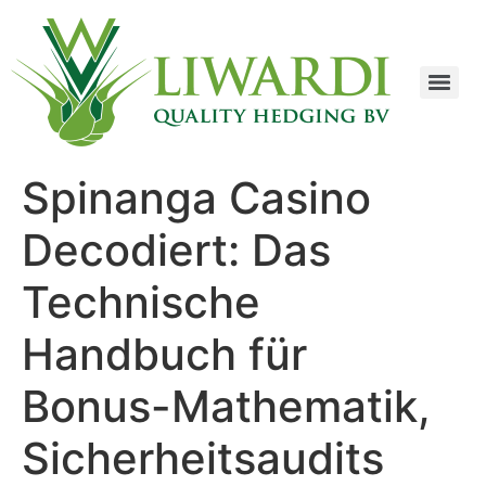
Spinanga Casino
Decodiert: Das
Technische
Handbuch für
Bonus-Mathematik,
Sicherheitsaudits