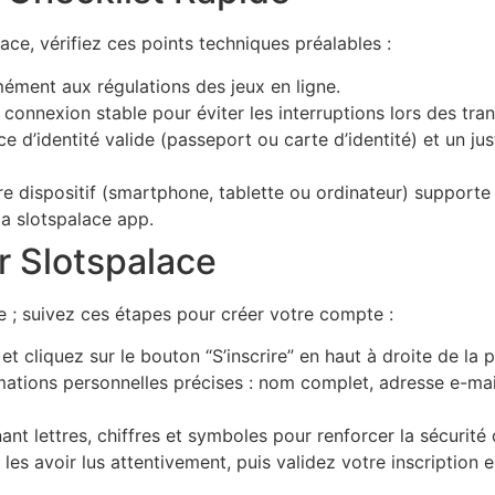
lace, vérifiez ces points techniques préalables :
mément aux régulations des jeux en ligne.
connexion stable pour éviter les interruptions lors des tran
 d’identité valide (passeport ou carte d’identité) et un just
re dispositif (smartphone, tablette ou ordinateur) supporte
la slotspalace app.
ur Slotspalace
de ; suivez ces étapes pour créer votre compte :
i et cliquez sur le bouton “S’inscrire” en haut à droite de la 
mations personnelles précises : nom complet, adresse e-mai
nt lettres, chiffres et symboles pour renforcer la sécurité
es avoir lus attentivement, puis validez votre inscription e