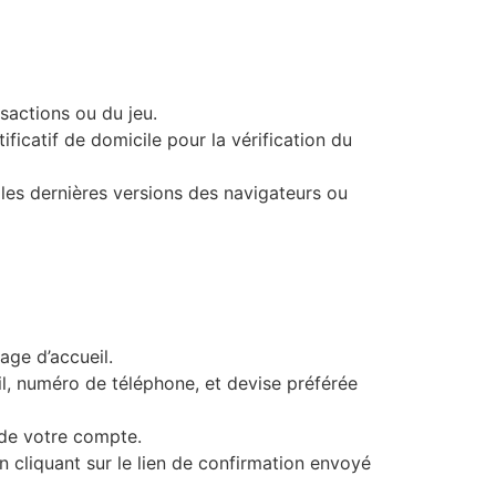
sactions ou du jeu.
ificatif de domicile pour la vérification du
 les dernières versions des navigateurs ou
page d’accueil.
l, numéro de téléphone, et devise préférée
 de votre compte.
n cliquant sur le lien de confirmation envoyé