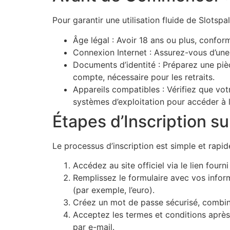
Pour garantir une utilisation fluide de Slotspa
Âge légal : Avoir 18 ans ou plus, confor
Connexion Internet : Assurez-vous d’une 
Documents d’identité : Préparez une pièce
compte, nécessaire pour les retraits.
Appareils compatibles : Vérifiez que vot
systèmes d’exploitation pour accéder à 
Étapes d’Inscription s
Le processus d’inscription est simple et rapi
Accédez au site officiel via le lien fourn
Remplissez le formulaire avec vos infor
(par exemple, l’euro).
Créez un mot de passe sécurisé, combina
Acceptez les termes et conditions après l
par e-mail.