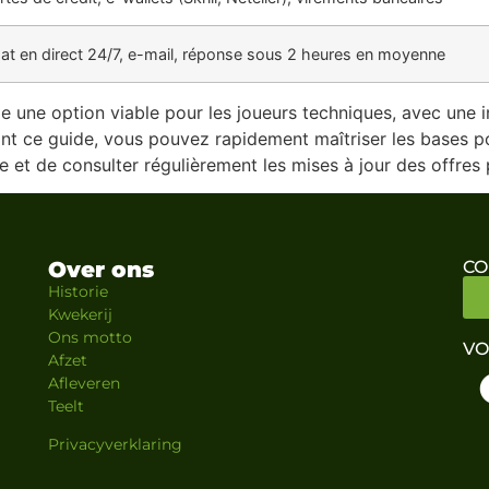
at en direct 24/7, e-mail, réponse sous 2 heures en moyenne
une option viable pour les joueurs techniques, avec une in
ant ce guide, vous pouvez rapidement maîtriser les bases po
 et de consulter régulièrement les mises à jour des offres
Over ons
CO
Historie
Kwekerij
Ons motto
VO
Afzet
Afleveren
Teelt
Privacyverklaring