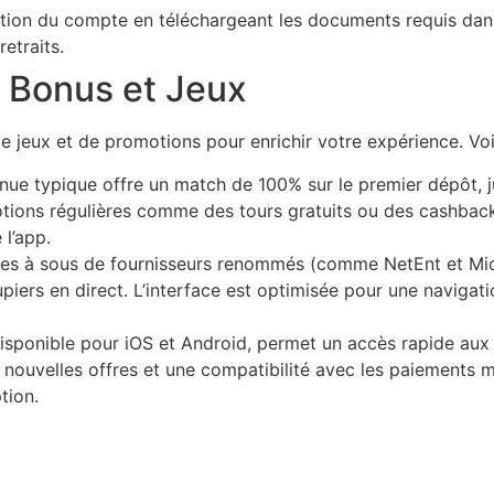
ation du compte en téléchargeant les documents requis dans
retraits.
: Bonus et Jeux
 jeux et de promotions pour enrichir votre expérience. Vo
nue typique offre un match de 100% sur le premier dépôt, 
tions régulières comme des tours gratuits ou des cashback
 l’app.
nes à sous de fournisseurs renommés (comme NetEnt et Mic
upiers en direct. L’interface est optimisée pour une navigatio
disponible pour iOS et Android, permet un accès rapide aux j
s nouvelles offres et une compatibilité avec les paiements mo
tion.