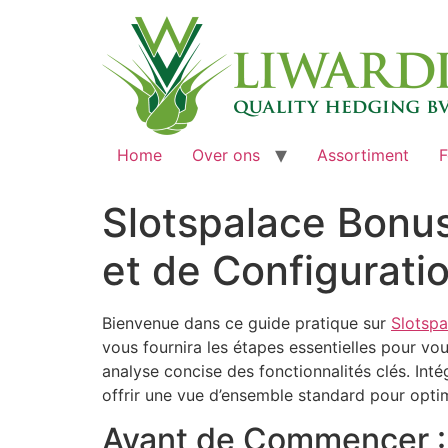
Home
Over ons
Assortiment
F
Slotspalace Bonus
et de Configurati
Bienvenue dans ce guide pratique sur
Slotspa
vous fournira les étapes essentielles pour vous
analyse concise des fonctionnalités clés. Inté
offrir une vue d’ensemble standard pour optim
Avant de Commencer : 