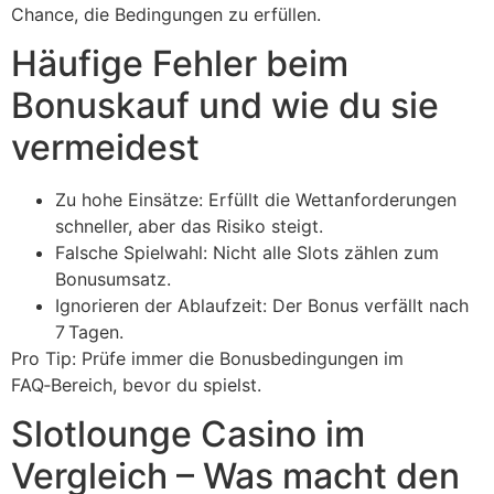
Chance, die Bedingungen zu erfüllen.
Häufige Fehler beim
Bonuskauf und wie du sie
vermeidest
Zu hohe Einsätze: Erfüllt die Wettanforderungen
schneller, aber das Risiko steigt.
Falsche Spielwahl: Nicht alle Slots zählen zum
Bonusumsatz.
Ignorieren der Ablaufzeit: Der Bonus verfällt nach
7 Tagen.
Pro Tip: Prüfe immer die Bonusbedingungen im
FAQ‑Bereich, bevor du spielst.
Slotlounge Casino im
Vergleich – Was macht den