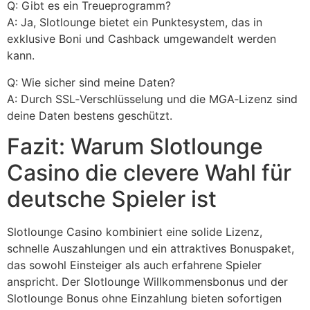
Q: Gibt es ein Treueprogramm?
A: Ja, Slotlounge bietet ein Punktesystem, das in
exklusive Boni und Cashback umgewandelt werden
kann.
Q: Wie sicher sind meine Daten?
A: Durch SSL‑Verschlüsselung und die MGA‑Lizenz sind
deine Daten bestens geschützt.
Fazit: Warum Slotlounge
Casino die clevere Wahl für
deutsche Spieler ist
Slotlounge Casino kombiniert eine solide Lizenz,
schnelle Auszahlungen und ein attraktives Bonuspaket,
das sowohl Einsteiger als auch erfahrene Spieler
anspricht. Der Slotlounge Willkommensbonus und der
Slotlounge Bonus ohne Einzahlung bieten sofortigen