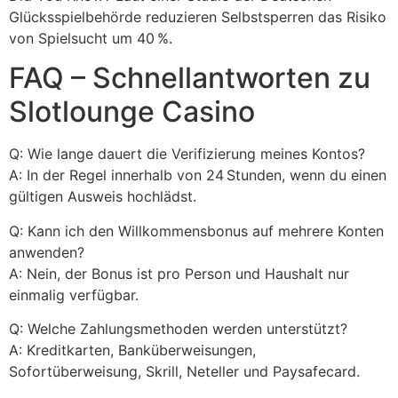
Glücksspielbehörde reduzieren Selbstsperren das Risiko
von Spielsucht um 40 %.
FAQ – Schnellantworten zu
Slotlounge Casino
Q: Wie lange dauert die Verifizierung meines Kontos?
A: In der Regel innerhalb von 24 Stunden, wenn du einen
gültigen Ausweis hochlädst.
Q: Kann ich den Willkommensbonus auf mehrere Konten
anwenden?
A: Nein, der Bonus ist pro Person und Haushalt nur
einmalig verfügbar.
Q: Welche Zahlungsmethoden werden unterstützt?
A: Kreditkarten, Banküberweisungen,
Sofortüberweisung, Skrill, Neteller und Paysafecard.