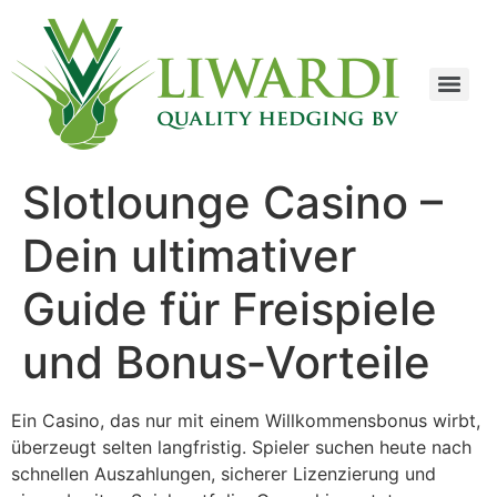
Slotlounge Casino –
Dein ultimativer
Guide für Freispiele
und Bonus‑Vorteile
Ein Casino, das nur mit einem Willkommensbonus wirbt,
überzeugt selten langfristig. Spieler suchen heute nach
schnellen Auszahlungen, sicherer Lizenzierung und