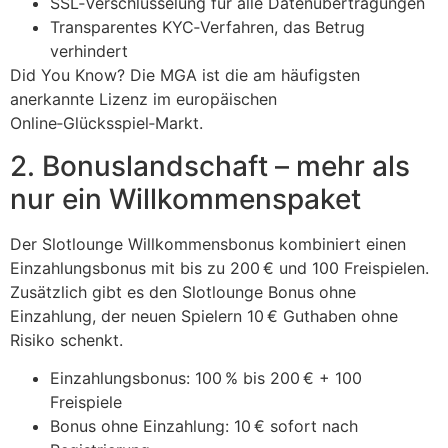
SSL‑Verschlüsselung für alle Datenübertragungen
Transparentes KYC‑Verfahren, das Betrug
verhindert
Did You Know? Die MGA ist die am häufigsten
anerkannte Lizenz im europäischen
Online‑Glücksspiel‑Markt.
2. Bonuslandschaft – mehr als
nur ein Willkommenspaket
Der Slotlounge Willkommensbonus kombiniert einen
Einzahlungsbonus mit bis zu 200 € und 100 Freispielen.
Zusätzlich gibt es den Slotlounge Bonus ohne
Einzahlung, der neuen Spielern 10 € Guthaben ohne
Risiko schenkt.
Einzahlungsbonus: 100 % bis 200 € + 100
Freispiele
Bonus ohne Einzahlung: 10 € sofort nach