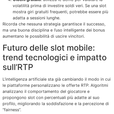
volatilità prima di investire soldi veri. Se una slot
mostra giri gratuiti frequenti, potrebbe essere più
adatta a sessioni lunghe.
Ricorda che nessuna strategia garantisce il successo,
ma una buona disciplina e l’uso intelligente dei bonus
aumentano le possibilità di uscire vincitori.
Futuro delle slot mobile:
trend tecnologici e impatto
sull’RTP
L’intelligenza artificiale sta già cambiando il modo in cui
le piattaforme personalizzano le offerte RTP. Algoritmi
analizzano il comportamento del giocatore e
propongono slot con percentuali più adatte al suo
profilo, migliorando la soddisfazione e la percezione di
“fairness”.