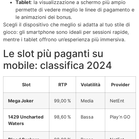
Tablet
: la visualizzazione a schermo più ampio
permette di vedere meglio le linee di pagamento e
le animazioni dei bonus.
Scegli il dispositivo che meglio si adatta al tuo stile di
gioco: gli smartphone sono ideali per sessioni rapide,
mentre i tablet offrono un’esperienza più immersiva.
Le slot più paganti su
mobile: classifica 2024
Slot
RTP
Volatilità
Provider
Mega Joker
99,00 %
Media
NetEnt
1429 Uncharted
98,60 %
Bassa
Play’n GO
Waters