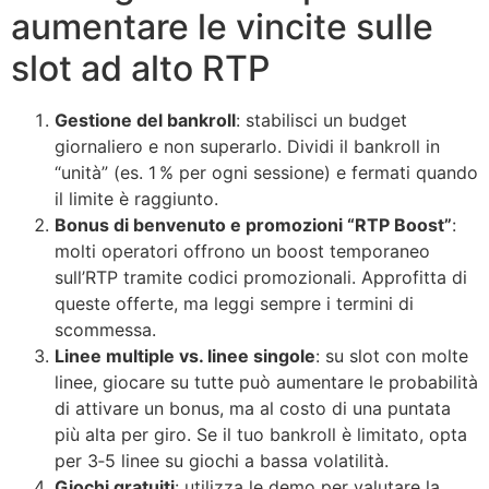
aumentare le vincite sulle
slot ad alto RTP
Gestione del bankroll
: stabilisci un budget
giornaliero e non superarlo. Dividi il bankroll in
“unità” (es. 1 % per ogni sessione) e fermati quando
il limite è raggiunto.
Bonus di benvenuto e promozioni “RTP Boost”
:
molti operatori offrono un boost temporaneo
sull’RTP tramite codici promozionali. Approfitta di
queste offerte, ma leggi sempre i termini di
scommessa.
Linee multiple vs. linee singole
: su slot con molte
linee, giocare su tutte può aumentare le probabilità
di attivare un bonus, ma al costo di una puntata
più alta per giro. Se il tuo bankroll è limitato, opta
per 3‑5 linee su giochi a bassa volatilità.
Giochi gratuiti
: utilizza le demo per valutare la