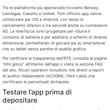
Tra le piattaforme più apprezzate troviamo Betway,
LeoVegas, Casumo e Unibet. Tutti offrono app native
ottimizzate per iOS e Android, con tempi di
caricamento inferiori a tre secondi anche su connessioni
4G. Le interfacce sono progettate per ridurre il
consumo di batteria e per adattarsi a schermi di diversa
dimensione, permettendo di giocare sia su smartphone
che su tablet senza perdita di qualità grafica.
Per verificare la trasparenza dell’RTP, consulta le pagine
“Info gioco” all’interno dell’app o visita la sezione FAQ
del sito. Alcuni operatori includono link diretti a report
di auditor indipendenti (eCOGRA, iTech Labs) che
certificano le percentuali dichiarate.
Testare l’app prima di
depositare