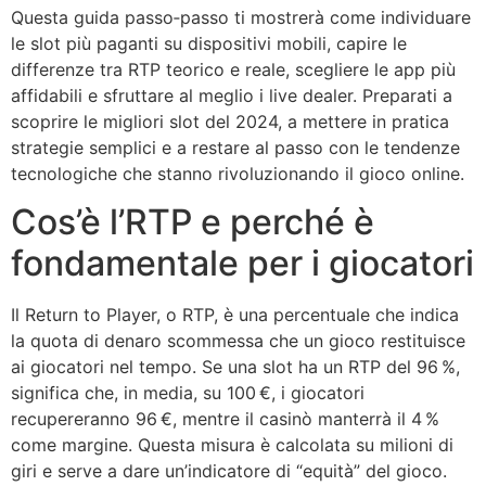
Questa guida passo‑passo ti mostrerà come individuare
le slot più paganti su dispositivi mobili, capire le
differenze tra RTP teorico e reale, scegliere le app più
affidabili e sfruttare al meglio i live dealer. Preparati a
scoprire le migliori slot del 2024, a mettere in pratica
strategie semplici e a restare al passo con le tendenze
tecnologiche che stanno rivoluzionando il gioco online.
Cos’è l’RTP e perché è
fondamentale per i giocatori
Il Return to Player, o RTP, è una percentuale che indica
la quota di denaro scommessa che un gioco restituisce
ai giocatori nel tempo. Se una slot ha un RTP del 96 %,
significa che, in media, su 100 €, i giocatori
recupereranno 96 €, mentre il casinò manterrà il 4 %
come margine. Questa misura è calcolata su milioni di
giri e serve a dare un’indicatore di “equità” del gioco.