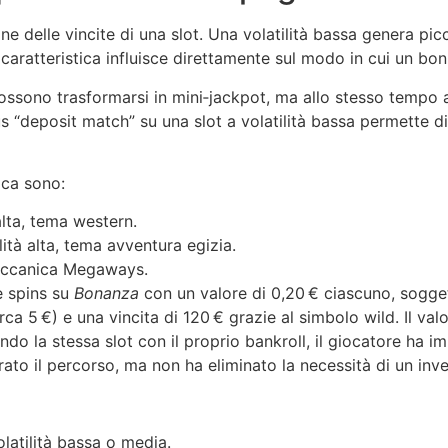
ne delle vincite di una slot. Una volatilità bassa genera pic
aratteristica influisce direttamente sul modo in cui un bon
à possono trasformarsi in mini‑jackpot, ma allo stesso tempo 
 “deposit match” su una slot a volatilità bassa permette di 
fica sono:
alta, tema western.
ità alta, tema avventura egizia.
 meccanica Megaways.
e spins su
Bonanza
con un valore di 0,20 € ciascuno, sogge
rca 5 €) e una vincita di 120 € grazie al simbolo wild. Il val
o la stessa slot con il proprio bankroll, il giocatore ha im
rato il percorso, ma non ha eliminato la necessità di un in
latilità bassa o media.