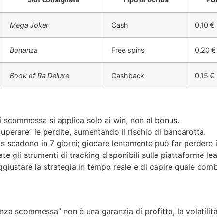
Mega Joker
Cash
0,10 €
Bonanza
Free spins
0,20 €
Book of Ra Deluxe
Cashback
0,15 €
di scommessa si applica solo ai win, non al bonus.
uperare” le perdite, aumentando il rischio di bancarotta.
s scadono in 7 giorni; giocare lentamente può far perdere il
te gli strumenti di tracking disponibili sulle piattaforme l
ggiustare la strategia in tempo reale e di capire quale comb
enza scommessa” non è una garanzia di profitto, la volatilità