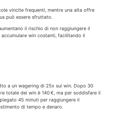
cole vincite frequenti, mentre una alta offre
us può essere sfruttato.
aumentano il rischio di non raggiungere il
accumulare win costanti, facilitando il
tto a un wagering di 25x sui win. Dopo 30
ore totale dei win è 140 €, ma per soddisfare il
piegato 45 minuti per raggiungere il
vestimento di tempo e denaro.