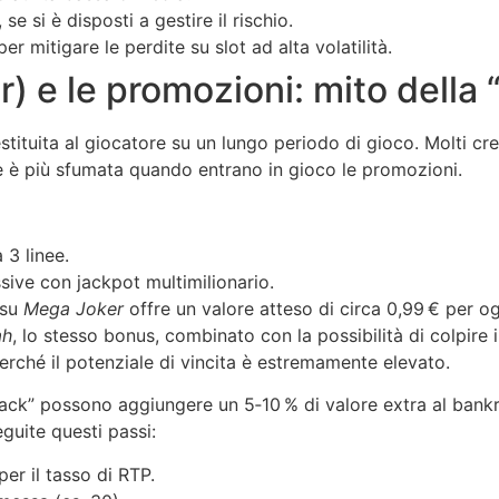
se si è disposti a gestire il rischio.
per mitigare le perdite su slot ad alta volatilità.
r) e le promozioni: mito della 
estituita al giocatore su un lungo periodo di gioco. Molti c
ne è più sfumata quando entrano in gioco le promozioni.
 3 linee.
sive con jackpot multimilionario.
 su
Mega Joker
offre un valore atteso di circa 0,99 € per o
ah
, lo stesso bonus, combinato con la possibilità di colpire 
erché il potenziale di vincita è estremamente elevato.
ck” possono aggiungere un 5‑10 % di valore extra al bankro
eguite questi passi:
er il tasso di RTP.