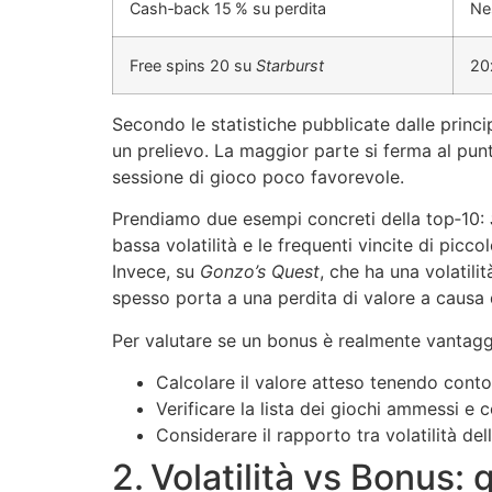
Cash‑back 15 % su perdita
Ne
Free spins 20 su
Starburst
20
Secondo le statistiche pubblicate dalle princ
un prelievo. La maggior parte si ferma al punto
sessione di gioco poco favorevole.
Prendiamo due esempi concreti della top‑10:
bassa volatilità e le frequenti vincite di picc
Invece, su
Gonzo’s Quest
, che ha una volatil
spesso porta a una perdita di valore a causa 
Per valutare se un bonus è realmente vantagg
Calcolare il valore atteso tenendo conto 
Verificare la lista dei giochi ammessi e c
Considerare il rapporto tra volatilità del
2. Volatilità vs Bonus: 