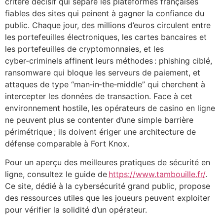
critère décisif qui sépare les plateformes françaises
fiables des sites qui peinent à gagner la confiance du
public. Chaque jour, des millions d’euros circulent entre
les portefeuilles électroniques, les cartes bancaires et
les portefeuilles de cryptomonnaies, et les
cyber‑criminels affinent leurs méthodes : phishing ciblé,
ransomware qui bloque les serveurs de paiement, et
attaques de type “man‑in‑the‑middle” qui cherchent à
intercepter les données de transaction. Face à cet
environnement hostile, les opérateurs de casino en ligne
ne peuvent plus se contenter d’une simple barrière
périmétrique ; ils doivent ériger une architecture de
défense comparable à Fort Knox.
Pour un aperçu des meilleures pratiques de sécurité en
ligne, consultez le guide de
https://www.tambouille.fr/
.
Ce site, dédié à la cybersécurité grand public, propose
des ressources utiles que les joueurs peuvent exploiter
pour vérifier la solidité d’un opérateur.