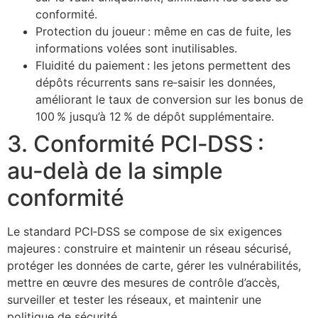
conformité.
Protection du joueur : même en cas de fuite, les
informations volées sont inutilisables.
Fluidité du paiement : les jetons permettent des
dépôts récurrents sans re‑saisir les données,
améliorant le taux de conversion sur les bonus de
100 % jusqu’à 12 % de dépôt supplémentaire.
3. Conformité PCI‑DSS :
au‑delà de la simple
conformité
Le standard PCI‑DSS se compose de six exigences
majeures : construire et maintenir un réseau sécurisé,
protéger les données de carte, gérer les vulnérabilités,
mettre en œuvre des mesures de contrôle d’accès,
surveiller et tester les réseaux, et maintenir une
politique de sécurité.