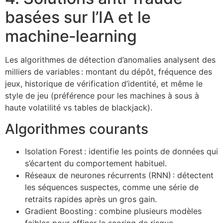
basées sur l’IA et le
machine‑learning
Les algorithmes de détection d’anomalies analysent des
milliers de variables : montant du dépôt, fréquence des
jeux, historique de vérification d’identité, et même le
style de jeu (préférence pour les machines à sous à
haute volatilité vs tables de blackjack).
Algorithmes courants
Isolation Forest : identifie les points de données qui
s’écartent du comportement habituel.
Réseaux de neurones récurrents (RNN) : détectent
les séquences suspectes, comme une série de
retraits rapides après un gros gain.
Gradient Boosting : combine plusieurs modèles
faibles pour affiner le scoring de risque.