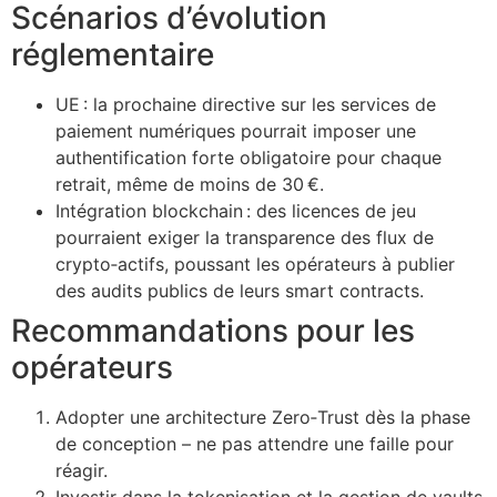
Scénarios d’évolution
réglementaire
UE : la prochaine directive sur les services de
paiement numériques pourrait imposer une
authentification forte obligatoire pour chaque
retrait, même de moins de 30 €.
Intégration blockchain : des licences de jeu
pourraient exiger la transparence des flux de
crypto‑actifs, poussant les opérateurs à publier
des audits publics de leurs smart contracts.
Recommandations pour les
opérateurs
Adopter une architecture Zero‑Trust dès la phase
de conception – ne pas attendre une faille pour
réagir.