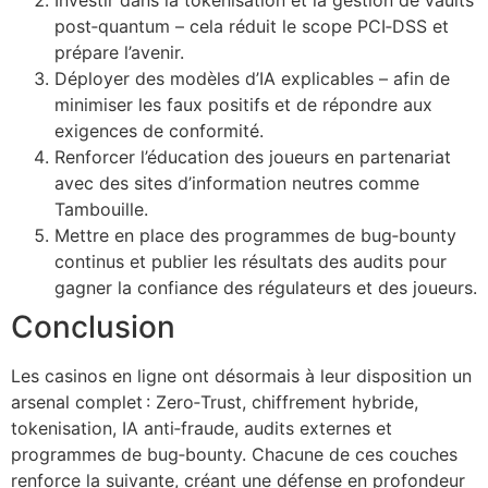
Investir dans la tokenisation et la gestion de vaults
post‑quantum – cela réduit le scope PCI‑DSS et
prépare l’avenir.
Déployer des modèles d’IA explicables – afin de
minimiser les faux positifs et de répondre aux
exigences de conformité.
Renforcer l’éducation des joueurs en partenariat
avec des sites d’information neutres comme
Tambouille.
Mettre en place des programmes de bug‑bounty
continus et publier les résultats des audits pour
gagner la confiance des régulateurs et des joueurs.
Conclusion
Les casinos en ligne ont désormais à leur disposition un
arsenal complet : Zero‑Trust, chiffrement hybride,
tokenisation, IA anti‑fraude, audits externes et
programmes de bug‑bounty. Chacune de ces couches
renforce la suivante, créant une défense en profondeur