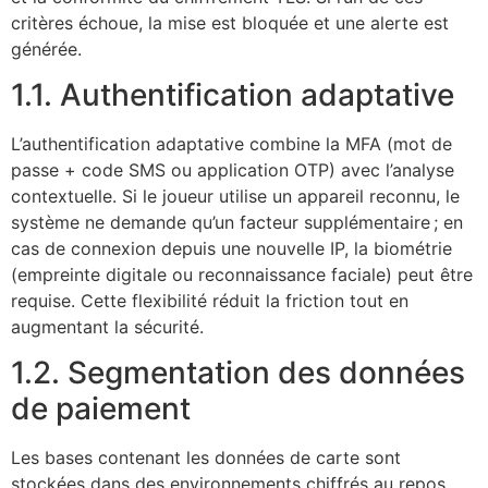
critères échoue, la mise est bloquée et une alerte est
générée.
1.1. Authentification adaptative
L’authentification adaptative combine la MFA (mot de
passe + code SMS ou application OTP) avec l’analyse
contextuelle. Si le joueur utilise un appareil reconnu, le
système ne demande qu’un facteur supplémentaire ; en
cas de connexion depuis une nouvelle IP, la biométrie
(empreinte digitale ou reconnaissance faciale) peut être
requise. Cette flexibilité réduit la friction tout en
augmentant la sécurité.
1.2. Segmentation des données
de paiement
Les bases contenant les données de carte sont
stockées dans des environnements chiffrés au repos