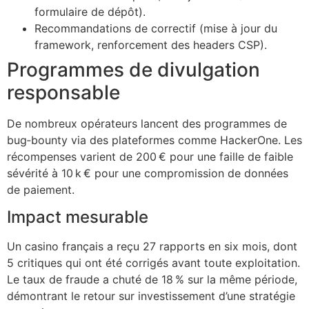
formulaire de dépôt).
Recommandations de correctif (mise à jour du
framework, renforcement des headers CSP).
Programmes de divulgation
responsable
De nombreux opérateurs lancent des programmes de
bug‑bounty via des plateformes comme HackerOne. Les
récompenses varient de 200 € pour une faille de faible
sévérité à 10 k € pour une compromission de données
de paiement.
Impact mesurable
Un casino français a reçu 27 rapports en six mois, dont
5 critiques qui ont été corrigés avant toute exploitation.
Le taux de fraude a chuté de 18 % sur la même période,
démontrant le retour sur investissement d’une stratégie