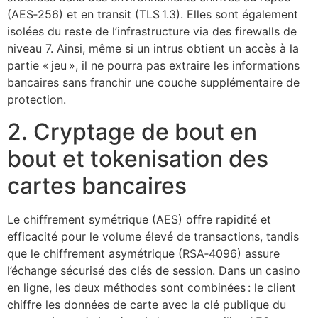
(AES‑256) et en transit (TLS 1.3). Elles sont également
isolées du reste de l’infrastructure via des firewalls de
niveau 7. Ainsi, même si un intrus obtient un accès à la
partie « jeu », il ne pourra pas extraire les informations
bancaires sans franchir une couche supplémentaire de
protection.
2. Cryptage de bout en
bout et tokenisation des
cartes bancaires
Le chiffrement symétrique (AES) offre rapidité et
efficacité pour le volume élevé de transactions, tandis
que le chiffrement asymétrique (RSA‑4096) assure
l’échange sécurisé des clés de session. Dans un casino
en ligne, les deux méthodes sont combinées : le client
chiffre les données de carte avec la clé publique du