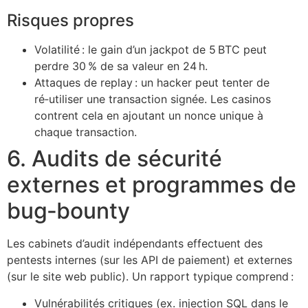
Risques propres
Volatilité : le gain d’un jackpot de 5 BTC peut
perdre 30 % de sa valeur en 24 h.
Attaques de replay : un hacker peut tenter de
ré‑utiliser une transaction signée. Les casinos
contrent cela en ajoutant un nonce unique à
chaque transaction.
6. Audits de sécurité
externes et programmes de
bug‑bounty
Les cabinets d’audit indépendants effectuent des
pentests internes (sur les API de paiement) et externes
(sur le site web public). Un rapport typique comprend :
Vulnérabilités critiques (ex. injection SQL dans le