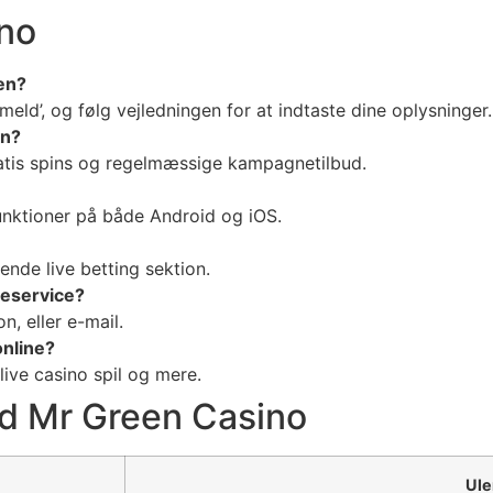
no
en?
lmeld’, og følg vejledningen for at indtaste dine oplysninger.
en?
atis spins og regelmæssige kampagnetilbud.
funktioner på både Android og iOS.
ende live betting sektion.
deservice?
n, eller e-mail.
online?
 live casino spil og mere.
d Mr Green Casino
Ul