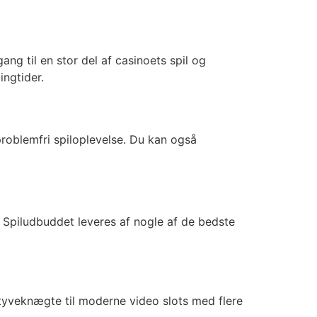
ng til en stor del af casinoets spil og
ingtider.
problemfri spiloplevelse. Du kan også
e. Spiludbuddet leveres af nogle af de bedste
e tyveknægte til moderne video slots med flere