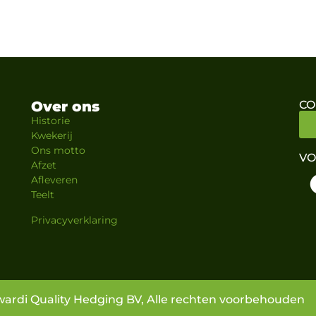
Over ons
CO
Historie
Kwekerij
Ons motto
VO
Afzet
Afleveren
Teelt
Privacyverklaring
wardi Quality Hedging BV, Alle rechten voorbehouden