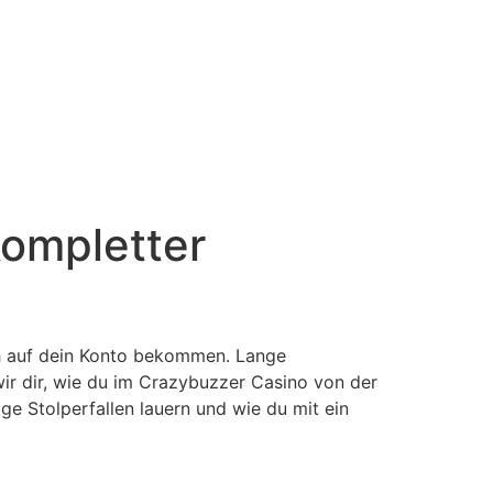
kompletter
ch auf dein Konto bekommen. Lange
wir dir, wie du im Crazybuzzer Casino von der
ige Stolperfallen lauern und wie du mit ein