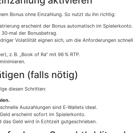
Einzahlung aktivieren
nem Bonus ohne Einzahlung. So nutzt du ihn richtig:
trierung erscheint der Bonus automatisch im Spielerkonto.
 30‑mal der Bonusbetrag.
driger Volatilität eignen sich, um die Anforderungen schnell
r), z. B. „Book of Ra“ mit 96 % RTP.
minimieren.
tigen (falls nötig)
lge diesen Schritten:
len.
schnelle Auszahlungen sind E‑Wallets ideal.
Geld erscheint sofort im Spielerkonto.
d das Geld wird in Echtzeit gutgeschrieben.