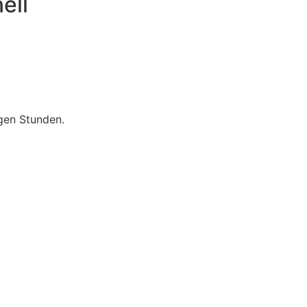
ell
gen Stunden.