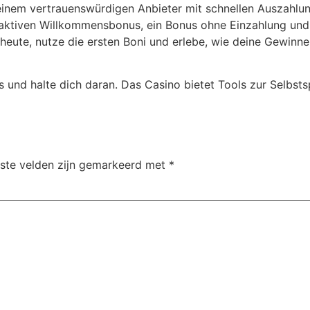
h einem vertrauenswürdigen Anbieter mit schnellen Auszahl
raktiven Willkommensbonus, ein Bonus ohne Einzahlung und
h heute, nutze die ersten Boni und erlebe, wie deine Gewinne
s und halte dich daran. Das Casino bietet Tools zur Selbsts
iste velden zijn gemarkeerd met
*