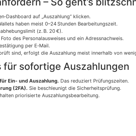
nfordern – So geht’s blitzschn
en‑Dashboard auf „Auszahlung“ klicken.
allets haben meist 0–24 Stunden Bearbeitungszeit.
bhebungslimit (z. B. 20 €).
n Foto des Personalausweises und ein Adressnachweis.
estätigung per E‑Mail.
üft sind, erfolgt die Auszahlung meist innerhalb von weni
s für sofortige Auszahlungen
ür Ein- und Auszahlung.
Das reduziert Prüfungszeiten.
erung (2FA).
Sie beschleunigt die Sicherheitsprüfung.
halten priorisierte Auszahlungsbearbeitung.