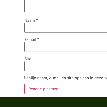
Naam
*
E-mail
*
Site
Mijn naam, e-mail en site opslaan in deze 