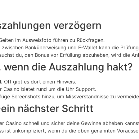
uszahlungen verzögern
Seiten im Ausweisfoto führen zu Rückfragen.
 zwischen Banküberweisung und E‑Wallet kann die Prüfung 
suchst du, den Bonus vor Erfüllung abzuheben, wird die An
, wenn die Auszahlung hakt?
.
Oft gibt es dort einen Hinweis.
 Casino bietet rund um die Uhr Support.
füge Screenshots hinzu, um Missverständnisse zu vermeide
ein nächster Schritt
 Casino schnell und sicher deine Gewinne abheben kannst,
ss ist unkompliziert, wenn du die oben genannten Vorausse