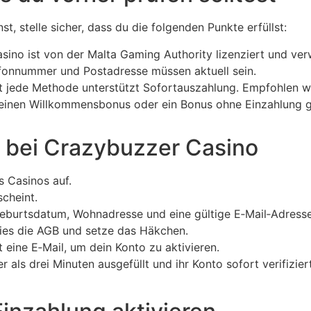
 stelle sicher, dass du die folgenden Punkte erfüllst:
ino ist von der Malta Gaming Authority lizenziert und ve
efonnummer und Postadresse müssen aktuell sein.
t jede Methode unterstützt Sofortauszahlung. Empfohlen wer
inen Willkommensbonus oder ein Bonus ohne Einzahlung g
ng bei Crazybuzzer Casino
s Casinos auf.
scheint.
burtsdatum, Wohnadresse und eine gültige E‑Mail‑Adresse
ies die AGB und setze das Häkchen.
t eine E‑Mail, um dein Konto zu aktivieren.
r als drei Minuten ausgefüllt und ihr Konto sofort verifizi