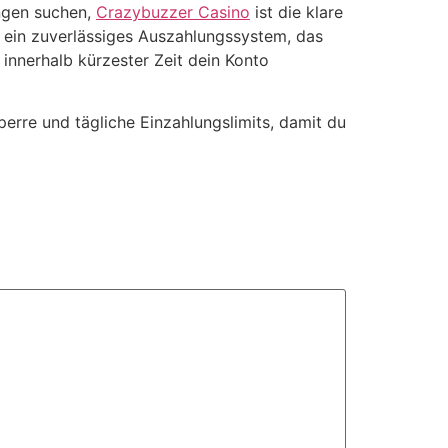
ungen suchen,
Crazybuzzer Casino
ist die klare
 ein zuverlässiges Auszahlungssystem, das
 innerhalb kürzester Zeit dein Konto
perre und tägliche Einzahlungslimits, damit du