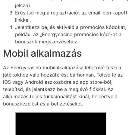
jelszó).
Erősítsd meg a regisztrációt az email-ben kapott
linkkel.
Jelentkezz be, és aktiváld a promóciós kódokat,
például az „Energycasino promóciós kód”-ot a
bónuszok megszerzéséhez.
Mobil alkalmazás
Az Energycasino mobilalkalmazása lehetővé teszi a
játékokhoz való hozzáférést bárhonnan. Töltsd le az
iOS vagy Android eszközödre az app store-ból,
telepítsd, és jelentkezz be a meglévő fiókkal. Az
alkalmazás teljes funkcionalitást kínál, beleértve a
bónuszkezelést és a befizetéseket.