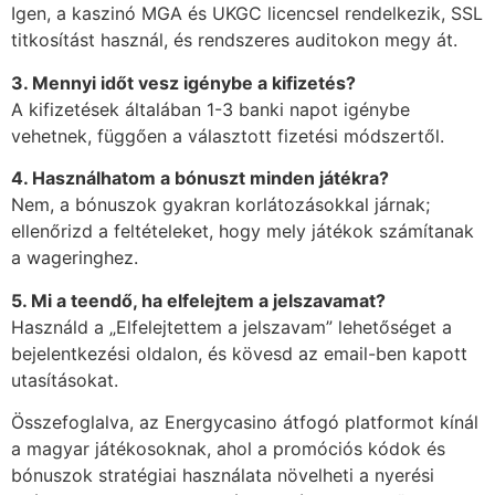
Igen, a kaszinó MGA és UKGC licencsel rendelkezik, SSL
titkosítást használ, és rendszeres auditokon megy át.
3. Mennyi időt vesz igénybe a kifizetés?
A kifizetések általában 1-3 banki napot igénybe
vehetnek, függően a választott fizetési módszertől.
4. Használhatom a bónuszt minden játékra?
Nem, a bónuszok gyakran korlátozásokkal járnak;
ellenőrizd a feltételeket, hogy mely játékok számítanak
a wageringhez.
5. Mi a teendő, ha elfelejtem a jelszavamat?
Használd a „Elfelejtettem a jelszavam” lehetőséget a
bejelentkezési oldalon, és kövesd az email-ben kapott
utasításokat.
Összefoglalva, az Energycasino átfogó platformot kínál
a magyar játékosoknak, ahol a promóciós kódok és
bónuszok stratégiai használata növelheti a nyerési