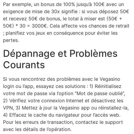
Par exemple, un bonus de 100% jusqu’à 100€ avec un
exigence de mise de 30x signifie : si vous déposez 50€
et recevez 50€ de bonus, le total à miser est (50€ +
50€) * 30 = 3000€. Cela affecte vos chances de retrait
; planifiez vos jeux en conséquence pour éviter les
pertes.
Dépannage et Problèmes
Courants
Si vous rencontrez des problèmes avec le Vegasino
login ou l’app, essayez ces solutions : 1) Réinitialisez
votre mot de passe via l’option “Mot de passe oublié”,
2) Vérifiez votre connexion Internet et désactivez les
VPN, 3) Mettez à jour la Vegasino app ou réinstallez-la,
4) Effacez le cache du navigateur pour l’accès web.
Pour les erreurs de transaction, contactez le support
avec les détails de l’opération.