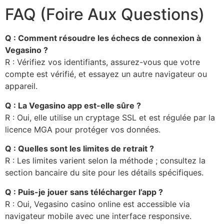
FAQ (Foire Aux Questions)
Q : Comment résoudre les échecs de connexion à
Vegasino ?
R : Vérifiez vos identifiants, assurez-vous que votre
compte est vérifié, et essayez un autre navigateur ou
appareil.
Q : La Vegasino app est-elle sûre ?
R : Oui, elle utilise un cryptage SSL et est régulée par la
licence MGA pour protéger vos données.
Q : Quelles sont les limites de retrait ?
R : Les limites varient selon la méthode ; consultez la
section bancaire du site pour les détails spécifiques.
Q : Puis-je jouer sans télécharger l’app ?
R : Oui, Vegasino casino online est accessible via
navigateur mobile avec une interface responsive.