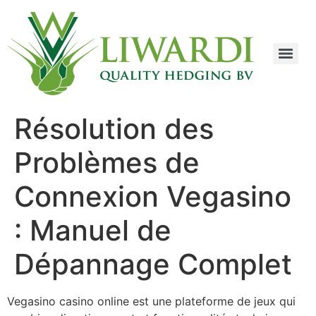
Résolution des
Problèmes de
Connexion Vegasino
: Manuel de
Dépannage Complet
Vegasino casino online est une plateforme de jeux qui