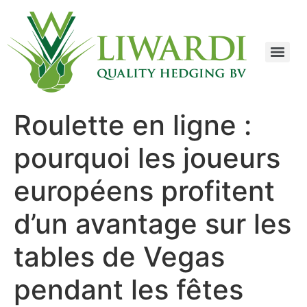
Roulette en ligne :
pourquoi les joueurs
européens profitent
d’un avantage sur les
tables de Vegas
pendant les fêtes