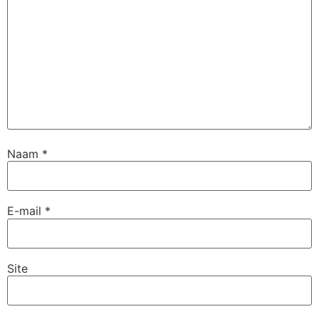
Naam
*
E-mail
*
Site