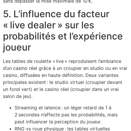
sans dépasser la mise maximale de 10 €.
5. L’influence du facteur
« live dealer » sur les
probabilités et l’expérience
joueur
Les tables de roulette « live » reproduisent l’ambiance
d’un casino réel grâce à un croupier en studio ou en vrai
casino, diffusées en haute définition. Deux variantes
principales existent : le studio virtuel (croupier devant
un fond vert) et le casino réel (croupier dans un vrai
salon de jeu).
Streaming et latence : un léger retard de 1 à
2 secondes n’affecte pas les probabilités, mais
peut influencer la perception du joueur.
RNG vs roue physique : les tables virtuelles