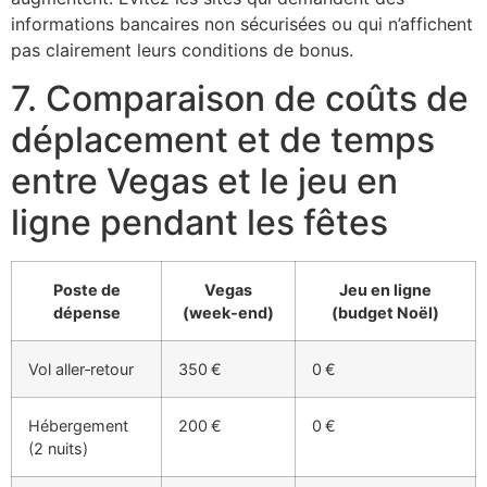
informations bancaires non sécurisées ou qui n’affichent
pas clairement leurs conditions de bonus.
7. Comparaison de coûts de
déplacement et de temps
entre Vegas et le jeu en
ligne pendant les fêtes
Poste de
Vegas
Jeu en ligne
dépense
(week‑end)
(budget Noël)
Vol aller‑retour
350 €
0 €
Hébergement
200 €
0 €
(2 nuits)