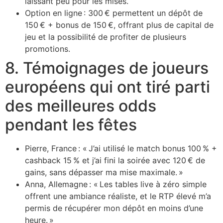
laissant peu pour les mises.
Option en ligne : 300 € permettent un dépôt de
150 € + bonus de 150 €, offrant plus de capital de
jeu et la possibilité de profiter de plusieurs
promotions.
8. Témoignages de joueurs
européens qui ont tiré parti
des meilleures odds
pendant les fêtes
Pierre, France : « J’ai utilisé le match bonus 100 % +
cashback 15 % et j’ai fini la soirée avec 120 € de
gains, sans dépasser ma mise maximale. »
Anna, Allemagne : « Les tables live à zéro simple
offrent une ambiance réaliste, et le RTP élevé m’a
permis de récupérer mon dépôt en moins d’une
heure. »