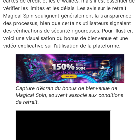
cartes de crédit et les e-wallets, mais il est essentiel de
vérifier les limites et les délais. Les avis sur le retrait
Magical Spin soulignent généralement la transparence
des processus, bien que certains utilisateurs signalent
des vérifications de sécurité rigoureuses. Pour illustrer,
voici une visualisation du bonus de bienvenue et une
vidéo explicative sur l’utilisation de la plateforme.
Capture d’écran du bonus de bienvenue de
Magical Spin, souvent associé aux conditions
de retrait.