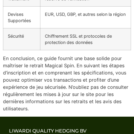
Devises
EUR, USD, GBP, et autres selon la région
Supportées
Sécurité
Chiffrement SSL et protocoles de
protection des données
En conclusion, ce guide fournit une base solide pour
maîtriser le retrait Magical Spin. En suivant les étapes
d’inscription et en comprenant les spécifications, vous
pouvez optimiser vos transactions et profiter d’une
expérience de jeu sécurisée. N’oubliez pas de consulter
régulièrement les mises à jour sur le site pour les
dernières informations sur les retraits et les avis des
utilisateurs.
LIWARDI QUALITY HEDGING BV