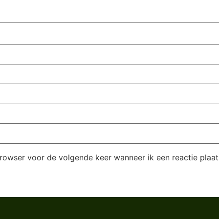
browser voor de volgende keer wanneer ik een reactie plaat