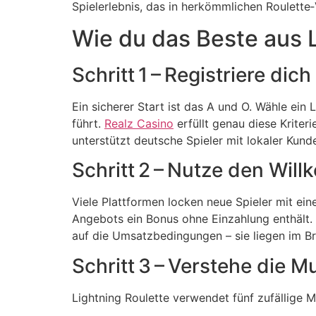
Spielerlebnis, das in herkömmlichen Roulette‑
Wie du das Beste aus L
Schritt 1 – Registriere di
Ein sicherer Start ist das A und O. Wähle ein 
führt.
Realz Casino
erfüllt genau diese Kriter
unterstützt deutsche Spieler mit lokaler Kun
Schritt 2 – Nutze den Wi
Viele Plattformen locken neue Spieler mit ei
Angebots ein Bonus ohne Einzahlung enthält. D
auf die Umsatzbedingungen – sie liegen im Br
Schritt 3 – Verstehe die M
Lightning Roulette verwendet fünf zufällige M