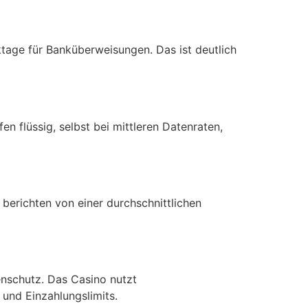
ktage für Banküberweisungen. Das ist deutlich
n flüssig, selbst bei mittleren Datenraten,
 berichten von einer durchschnittlichen
enschutz. Das Casino nutzt
und Einzahlungslimits.