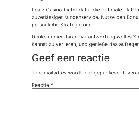
Realz Casino bietet dafür die optimale Platt
zuverlässiger Kundenservice. Nutze den Bonus
persönliche Strategie um.
Denke immer daran: Verantwortungsvolles Spiel
kannst zu verlieren, und genieße das aufregen
Geef een reactie
Je e-mailadres wordt niet gepubliceerd.
Vere
Reactie
*