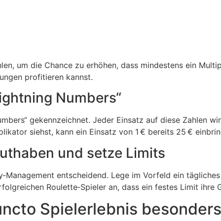
len, um die Chance zu erhöhen, dass mindestens ein Multipli
ngen profitieren kannst.
„Lightning Numbers“
mbers“ gekennzeichnet. Jeder Einsatz auf diese Zahlen wird
ikator siehst, kann ein Einsatz von 1 € bereits 25 € einbrin
 Guthaben und setze Limits
y‑Management entscheidend. Lege im Vorfeld ein tägliches 
olgreichen Roulette‑Spieler an, dass ein festes Limit ihre 
uncto Spielerlebnis besonder