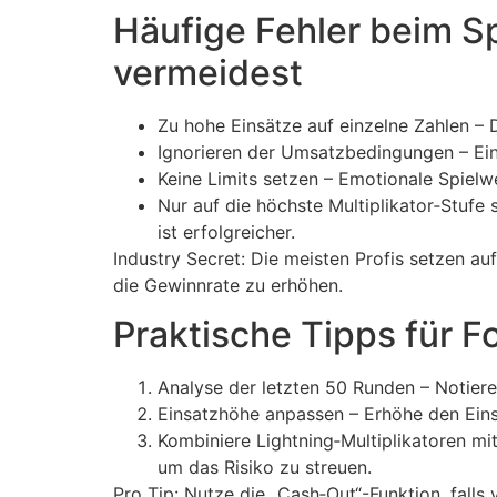
Häufige Fehler beim Sp
vermeidest
Zu hohe Einsätze auf einzelne Zahlen – D
Ignorieren der Umsatzbedingungen – Ein
Keine Limits setzen – Emotionale Spielwe
Nur auf die höchste Multiplikator‑Stufe
ist erfolgreicher.
Industry Secret: Die meisten Profis setzen auf
die Gewinnrate zu erhöhen.
Praktische Tipps für F
Analyse der letzten 50 Runden – Notiere
Einsatzhöhe anpassen – Erhöhe den Eins
Kombiniere Lightning‑Multiplikatoren mi
um das Risiko zu streuen.
Pro Tip: Nutze die „Cash‑Out“-Funktion, falls 