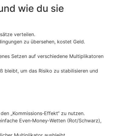
und wie du sie
sätze verteilen.
dingungen zu übersehen, kostet Geld.
genes Setzen auf verschiedene Multiplikatoren
ß bleibt, um das Risiko zu stabilisieren und
 den „Kommissions‑Effekt“ zu nutzen.
f einfache Even‑Money‑Wetten (Rot/Schwarz),
icher Multiplikator ausbleibt.