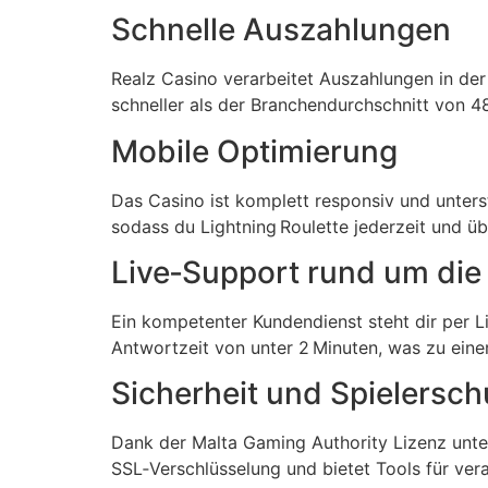
Schnelle Auszahlungen
Realz Casino verarbeitet Auszahlungen in der
schneller als der Branchendurchschnitt von 4
Mobile Optimierung
Das Casino ist komplett responsiv und unterst
sodass du Lightning Roulette jederzeit und üb
Live‑Support rund um die
Ein kompetenter Kundendienst steht dir per L
Antwortzeit von unter 2 Minuten, was zu eine
Sicherheit und Spielersch
Dank der Malta Gaming Authority Lizenz unte
SSL‑Verschlüsselung und bietet Tools für ver