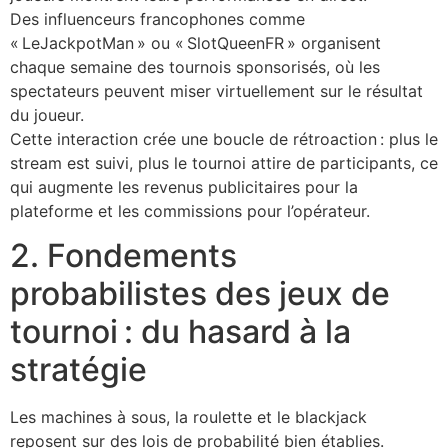
Des influenceurs francophones comme
« LeJackpotMan » ou « SlotQueenFR » organisent
chaque semaine des tournois sponsorisés, où les
spectateurs peuvent miser virtuellement sur le résultat
du joueur.
Cette interaction crée une boucle de rétroaction : plus le
stream est suivi, plus le tournoi attire de participants, ce
qui augmente les revenus publicitaires pour la
plateforme et les commissions pour l’opérateur.
2. Fondements
probabilistes des jeux de
tournoi : du hasard à la
stratégie
Les machines à sous, la roulette et le blackjack
reposent sur des lois de probabilité bien établies.