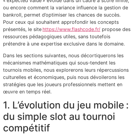
« expected value » évolue dans un cadre à score limité,
ou encore comment la variance influence la gestion de
bankroll, permet d’optimiser les chances de succès.
Pour ceux qui souhaitent approfondir les concepts
présentés, le site
https://www.flashcode.fr/
propose des
ressources pédagogiques utiles, sans toutefois
prétendre à une expertise exclusive dans le domaine.
Dans les sections suivantes, nous décortiquerons les
mécanismes mathématiques qui sous-tendent les
tournois mobiles, nous explorerons leurs répercussions
culturelles et économiques, puis nous dévoilerons les
stratégies que les joueurs professionnels mettent en
œuvre en temps réel.
1. L’évolution du jeu mobile :
du simple slot au tournoi
compétitif