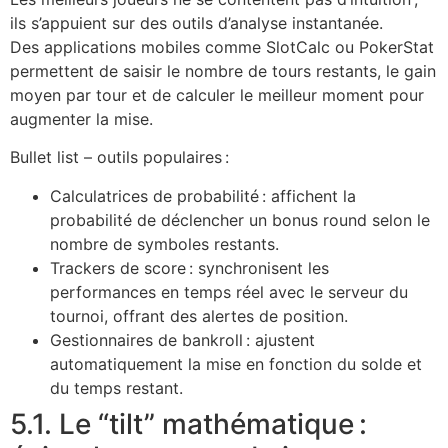
ils s’appuient sur des outils d’analyse instantanée.
Des applications mobiles comme SlotCalc ou PokerStat
permettent de saisir le nombre de tours restants, le gain
moyen par tour et de calculer le meilleur moment pour
augmenter la mise.
Bullet list – outils populaires :
Calculatrices de probabilité : affichent la
probabilité de déclencher un bonus round selon le
nombre de symboles restants.
Trackers de score : synchronisent les
performances en temps réel avec le serveur du
tournoi, offrant des alertes de position.
Gestionnaires de bankroll : ajustent
automatiquement la mise en fonction du solde et
du temps restant.
5.1. Le “tilt” mathématique :