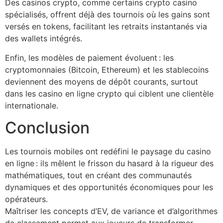
Des casinos crypto, comme certains crypto casino
spécialisés, offrent déjà des tournois où les gains sont
versés en tokens, facilitant les retraits instantanés via
des wallets intégrés.
Enfin, les modèles de paiement évoluent : les
cryptomonnaies (Bitcoin, Ethereum) et les stablecoins
deviennent des moyens de dépôt courants, surtout
dans les casino en ligne crypto qui ciblent une clientèle
internationale.
Conclusion
Les tournois mobiles ont redéfini le paysage du casino
en ligne : ils mêlent le frisson du hasard à la rigueur des
mathématiques, tout en créant des communautés
dynamiques et des opportunités économiques pour les
opérateurs.
Maîtriser les concepts d’EV, de variance et d’algorithmes