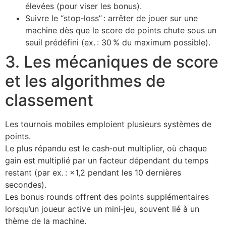
élevées (pour viser les bonus).
Suivre le “stop‑loss” : arrêter de jouer sur une
machine dès que le score de points chute sous un
seuil prédéfini (ex. : 30 % du maximum possible).
3. Les mécaniques de score
et les algorithmes de
classement
Les tournois mobiles emploient plusieurs systèmes de
points.
Le plus répandu est le cash‑out multiplier, où chaque
gain est multiplié par un facteur dépendant du temps
restant (par ex. : ×1,2 pendant les 10 dernières
secondes).
Les bonus rounds offrent des points supplémentaires
lorsqu’un joueur active un mini‑jeu, souvent lié à un
thème de la machine.