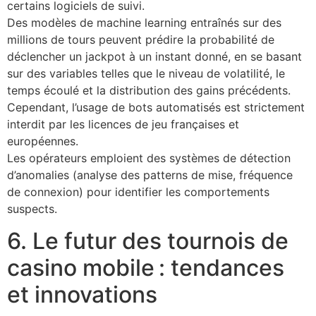
certains logiciels de suivi.
Des modèles de machine learning entraînés sur des
millions de tours peuvent prédire la probabilité de
déclencher un jackpot à un instant donné, en se basant
sur des variables telles que le niveau de volatilité, le
temps écoulé et la distribution des gains précédents.
Cependant, l’usage de bots automatisés est strictement
interdit par les licences de jeu françaises et
européennes.
Les opérateurs emploient des systèmes de détection
d’anomalies (analyse des patterns de mise, fréquence
de connexion) pour identifier les comportements
suspects.
6. Le futur des tournois de
casino mobile : tendances
et innovations