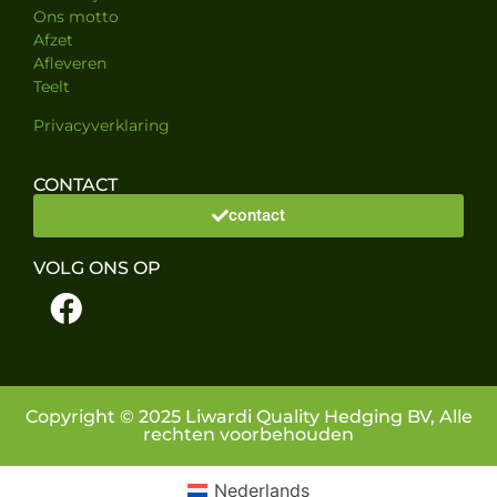
Ons motto
Afzet
Afleveren
Teelt
Privacyverklaring
CONTACT
contact
VOLG ONS OP
Copyright © 2025 Liwardi Quality Hedging BV, Alle
rechten voorbehouden
Nederlands