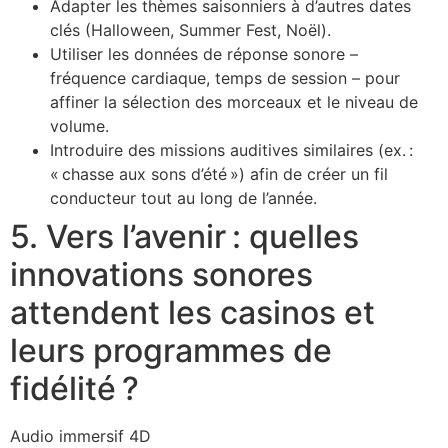
Adapter les thèmes saisonniers à d’autres dates
clés (Halloween, Summer Fest, Noël).
Utiliser les données de réponse sonore –
fréquence cardiaque, temps de session – pour
affiner la sélection des morceaux et le niveau de
volume.
Introduire des missions auditives similaires (ex. :
« chasse aux sons d’été ») afin de créer un fil
conducteur tout au long de l’année.
5. Vers l’avenir : quelles
innovations sonores
attendent les casinos et
leurs programmes de
fidélité ?
Audio immersif 4D