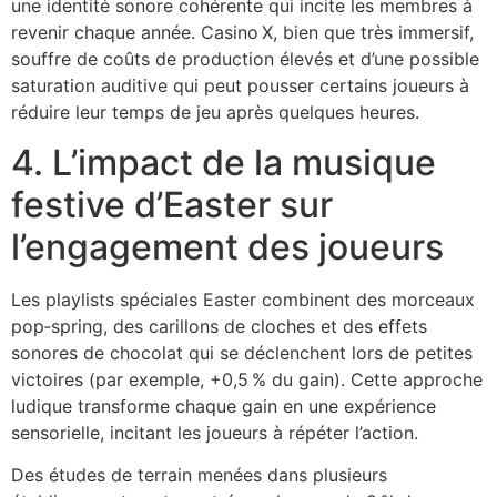
une identité sonore cohérente qui incite les membres à
revenir chaque année. Casino X, bien que très immersif,
souffre de coûts de production élevés et d’une possible
saturation auditive qui peut pousser certains joueurs à
réduire leur temps de jeu après quelques heures.
4. L’impact de la musique
festive d’Easter sur
l’engagement des joueurs
Les playlists spéciales Easter combinent des morceaux
pop‑spring, des carillons de cloches et des effets
sonores de chocolat qui se déclenchent lors de petites
victoires (par exemple, +0,5 % du gain). Cette approche
ludique transforme chaque gain en une expérience
sensorielle, incitant les joueurs à répéter l’action.
Des études de terrain menées dans plusieurs