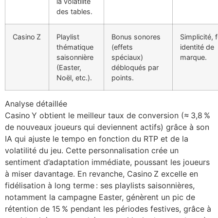
la volatilité
des tables.
Casino Z
Playlist
Bonus sonores
Simplicité, 
thématique
(effets
identité de
saisonnière
spéciaux)
marque.
(Easter,
débloqués par
Noël, etc.).
points.
Analyse détaillée
Casino Y obtient le meilleur taux de conversion (≈ 3,8 %
de nouveaux joueurs qui deviennent actifs) grâce à son
IA qui ajuste le tempo en fonction du RTP et de la
volatilité du jeu. Cette personnalisation crée un
sentiment d’adaptation immédiate, poussant les joueurs
à miser davantage. En revanche, Casino Z excelle en
fidélisation à long terme : ses playlists saisonnières,
notamment la campagne Easter, génèrent un pic de
rétention de 15 % pendant les périodes festives, grâce à