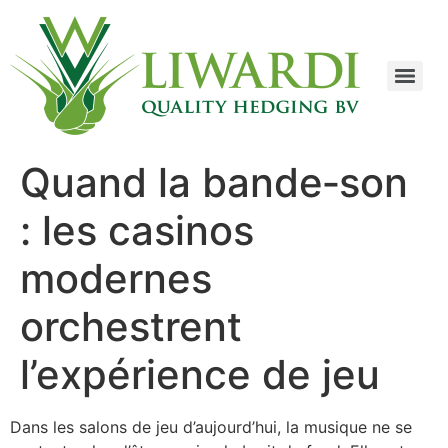
Quand la bande‑son
: les casinos
modernes
orchestrent
l’expérience de jeu
Dans les salons de jeu d’aujourd’hui, la musique ne se