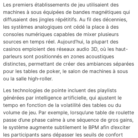
Les premiers établissements de jeu utilisaient des
machines à sous équipées de bandes magnétiques qui
diffusaient des jingles répétitifs. Au fil des décennies,
les systèmes analogiques ont cédé la place à des
consoles numériques capables de mixer plusieurs
sources en temps réel. Aujourd’hui, la plupart des
casinos emploient des réseaux audio 3D, où les haut-
parleurs sont positionnés en zones acoustiques
distinctes, permettant de créer des ambiances séparées
pour les tables de poker, le salon de machines à sous
ou la salle high‑roller.
Les technologies de pointe incluent des playlists
générées par intelligence artificielle, qui ajustent le
tempo en fonction de la volatilité des tables ou du
volume de jeu. Par exemple, lorsqu’une table de roulette
passe d’une phase calme à une séquence de gros gains,
le système augmente subtilement le BPM afin d’exciter
les participants sans dépasser les seuils de confort