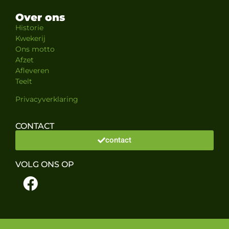
Over ons
Historie
Kwekerij
Ons motto
Afzet
Afleveren
Teelt
Privacyverklaring
CONTACT
contact
VOLG ONS OP