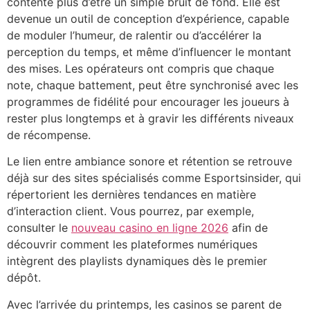
contente plus d’être un simple bruit de fond. Elle est
devenue un outil de conception d’expérience, capable
de moduler l’humeur, de ralentir ou d’accélérer la
perception du temps, et même d’influencer le montant
des mises. Les opérateurs ont compris que chaque
note, chaque battement, peut être synchronisé avec les
programmes de fidélité pour encourager les joueurs à
rester plus longtemps et à gravir les différents niveaux
de récompense.
Le lien entre ambiance sonore et rétention se retrouve
déjà sur des sites spécialisés comme Esportsinsider, qui
répertorient les dernières tendances en matière
d’interaction client. Vous pourrez, par exemple,
consulter le
nouveau casino en ligne 2026
afin de
découvrir comment les plateformes numériques
intègrent des playlists dynamiques dès le premier
dépôt.
Avec l’arrivée du printemps, les casinos se parent de