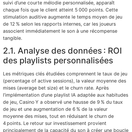
suivi d’une courte mélodie personnalisée, apparaît
chaque fois que le client atteint 5 000 points. Cette
stimulation auditive augmente le temps moyen de jeu
de 12 % selon les rapports internes, car les joueurs
associent immédiatement le son à une récompense
tangible.
2.1. Analyse des données : ROI
des playlists personnalisées
Les métriques clés étudiées comprennent le taux de jeu
(percentage of active sessions), la valeur moyenne des
mises (average bet size) et le churn rate. Après
l’implémentation d’une playlist IA adaptée aux habitudes
de jeu, Casino Y a observé une hausse de 9 % du taux
de jeu et une augmentation de 6 % de la valeur
moyenne des mises, tout en réduisant le churn de
4 points. Le retour sur investissement provient
principalement de la capacité du son à créer une boucle