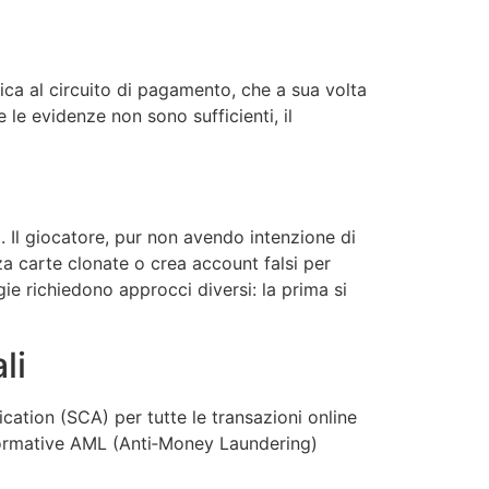
fica al circuito di pagamento, che a sua volta
e le evidenze non sono sufficienti, il
Il giocatore, pur non avendo intenzione di
zza carte clonate o crea account falsi per
ie richiedono approcci diversi: la prima si
li
ation (SCA) per tutte le transazioni online
 normative AML (Anti‑Money Laundering)