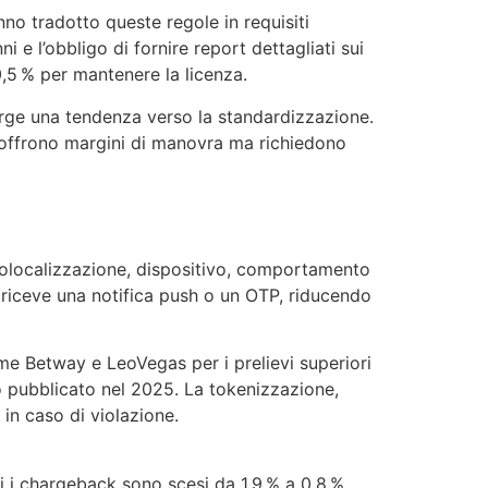
o tradotto queste regole in requisiti
 e l’obbligo di fornire report dettagliati sui
,5 % per mantenere la licenza.
merge una tendenza verso la standardizzazione.
li offrono margini di manovra ma richiedono
geolocalizzazione, dispositivo, comportamento
e riceve una notifica push o un OTP, riducendo
ome Betway e LeoVegas per i prelievi superiori
o pubblicato nel 2025. La tokenizzazione,
 in caso di violazione.
 i chargeback sono scesi da 1,9 % a 0,8 %.