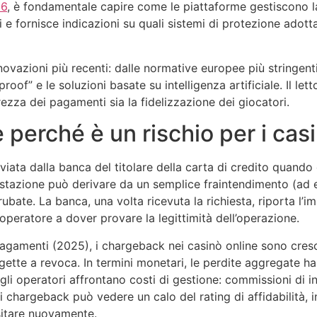
26
, è fondamentale capire come le piattaforme gestiscono l
e fornisce indicazioni su quali sistemi di protezione adottan
novazioni più recenti: dalle normative europee più stringenti
oof” e le soluzioni basate su intelligenza artificiale. Il l
ezza dei pagamenti sia la fidelizzazione dei giocatori.
e perché è un rischio per i cas
iata dalla banca del titolare della carta di credito quando
ntestazione può derivare da un semplice fraintendimento (
rubate. La banca, una volta ricevuta la richiesta, riporta l’
’operatore a dover provare la legittimità dell’operazione.
gamenti (2025), i chargeback nei casinò online sono cresci
ggette a revoca. In termini monetari, le perdite aggregate ha
 gli operatori affrontano costi di gestione: commissioni di i
ti chargeback può vedere un calo del rating di affidabilità,
sitare nuovamente.