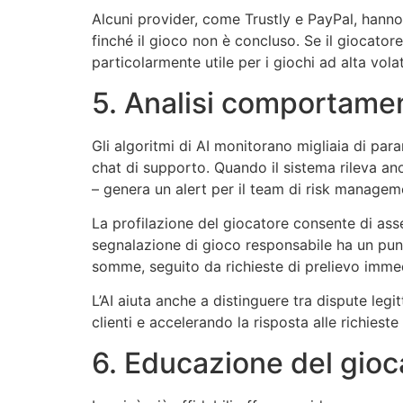
Alcuni provider, come Trustly e PayPal, hanno 
finché il gioco non è concluso. Se il giocator
particolarmente utile per i giochi ad alta vola
5. Analisi comportament
Gli algoritmi di AI monitorano migliaia di para
chat di supporto. Quando il sistema rileva an
– genera un alert per il team di risk managem
La profilazione del giocatore consente di asse
segnalazione di gioco responsabile ha un punte
somme, seguito da richieste di prelievo imme
L’AI aiuta anche a distinguere tra dispute legi
clienti e accelerando la risposta alle richiest
6. Educazione del gioca