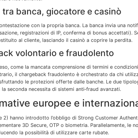
 tra banca, giocatore e casinò
a contestazione con la propria banca. La banca invia una noti
nsazione, registrazioni di IP, conferma di bonus accettati). S
tuito al cliente, lasciando il casinò a coprire la perdita.
ack volontario e fraudolento
so, come la mancata comprensione di termini e condizioni. 
ntrario, il chargeback fraudolento è orchestrato da chi utili
fruttando le protezioni offerte dalle banche. Le due tipolog
la seconda necessita di sistemi anti‑fraud avanzati.
rmative europee e internaziona
 2) hanno introdotto l’obbligo di Strong Customer Authentic
plementare 3D Secure, OTP o biometria. Parallelamente, le
ucendo la possibilità di utilizzare carte rubate.