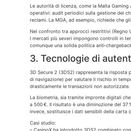
Le autorità di licenza, come la Malta Gaming
operativi: audit periodici sulla gestione dei c
reclami. La MGA, ad esempio, richiede che gli
Nel confronto tra approcci restrittivi (Regno
I mercati più severi impongono controlli in te
comunque una solida politica anti‑chargeback 
3. Tecnologie di auten
3D Secure 2 (3DS2) rappresenta la risposta pi
di navigazione) per valutare il rischio in tem
drasticamente le transazioni non autorizzate.
La biometria, sia tramite impronte digitali c
a 500 €. Il risultato è una diminuzione del 3
invece, sostituisce i dati sensibili della carta
Casi studio:
– CasinoX ha introdotto 3DS2 combinato con u