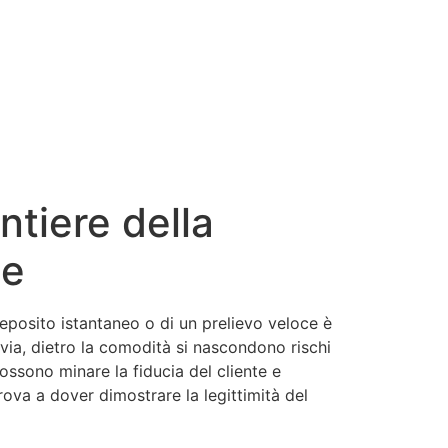
tiere della
ne
 deposito istantaneo o di un prelievo veloce è
via, dietro la comodità si nascondono rischi
ossono minare la fiducia del cliente e
rova a dover dimostrare la legittimità del