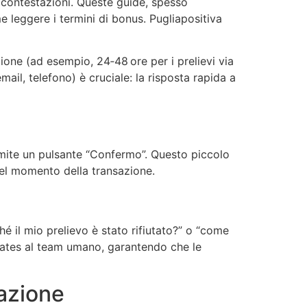
i contestazioni. Queste guide, spesso
e leggere i termini di bonus. Pugliapositiva
ione (ad esempio, 24‑48 ore per i prelievi via
mail, telefono) è cruciale: la risposta rapida a
amite un pulsante “Confermo”. Questo piccolo
del momento della transazione.
 il mio prelievo è stato rifiutato?” o “come
lates al team umano, garantendo che le
zazione