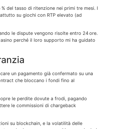
del tasso di ritenzione nei primi tre mesi. I
rattutto su giochi con RTP elevato (ad
ndo le dispute vengono risolte entro 24 ore.
asino perché il loro supporto mi ha guidato
ranzia
evocare un pagamento già confermato su una
tract che bloccano i fondi fino al
copre le perdite dovute a frodi, pagando
attere le commissioni di chargeback
ni su blockchain, e la volatilità delle