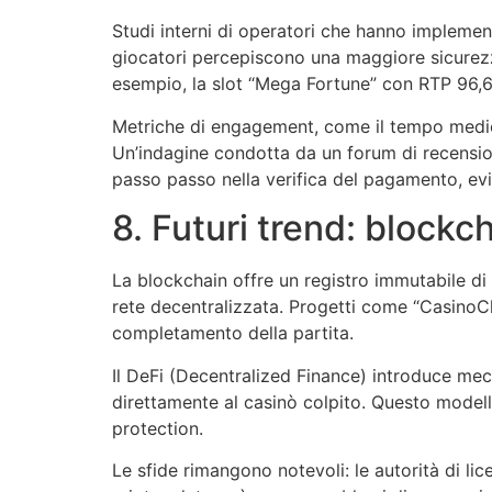
Studi interni di operatori che hanno implemen
giocatori percepiscono una maggiore sicurezza
esempio, la slot “Mega Fortune” con RTP 96,6
Metriche di engagement, come il tempo medio 
Un’indagine condotta da un forum di recensio
passo passo nella verifica del pagamento, ev
8. Futuri trend: blockc
La blockchain offre un registro immutabile 
rete decentralizzata. Progetti come “CasinoC
completamento della partita.
Il DeFi (Decentralized Finance) introduce mec
direttamente al casinò colpito. Questo model
protection.
Le sfide rimangono notevoli: le autorità di li