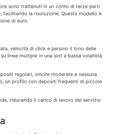
ore sono trattenuti in un conto di terze parti
, facilitando la risoluzione. Questo modello è
ione di euro.
ta, velocità di click e persino il tono delle
linee multiple in una slot a bassa volatilità
epositi regolari, vincite moderate e nessuna
, un profilo con depositi frequenti di piccole
de, riducendo il carico di lavoro del servizio
za