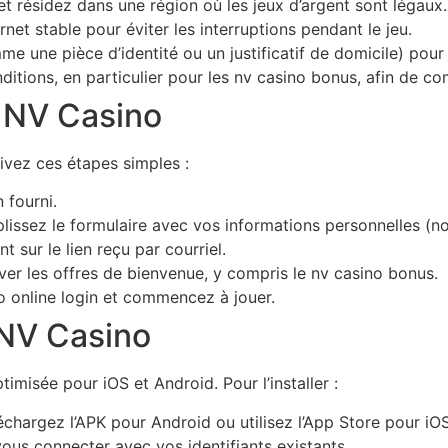
t résidez dans une région où les jeux d’argent sont légaux.
net stable pour éviter les interruptions pendant le jeu.
 une pièce d’identité ou un justificatif de domicile) pour 
ditions, en particulier pour les nv casino bonus, afin de c
r NV Casino
ivez ces étapes simples :
n fourni.
plissez le formulaire avec vos informations personnelles (no
 sur le lien reçu par courriel.
ver les offres de bienvenue, y compris le nv casino bonus.
no online login et commencez à jouer.
 NV Casino
misée pour iOS et Android. Pour l’installer :
léchargez l’APK pour Android ou utilisez l’App Store pour iOS
 vous connecter avec vos identifiants existants.