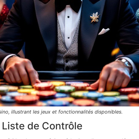
no, illustrant les jeux et fonctionnalités disponibles.
Liste de Contrôle