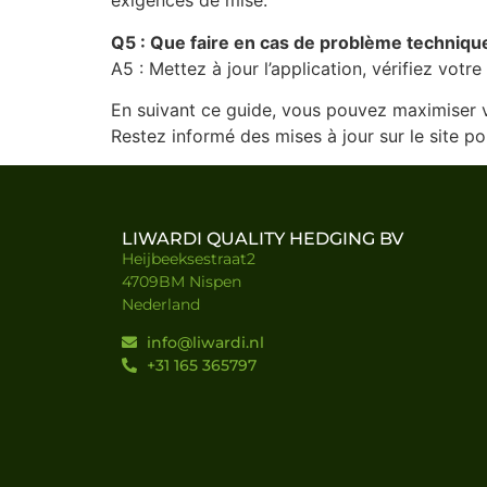
exigences de mise.
Q5 : Que faire en cas de problème technique 
A5 : Mettez à jour l’application, vérifiez votr
En suivant ce guide, vous pouvez maximiser v
Restez informé des mises à jour sur le site po
LIWARDI QUALITY HEDGING BV
Heijbeeksestraat2
4709BM Nispen
Nederland
info@liwardi.nl
+31 165 365797