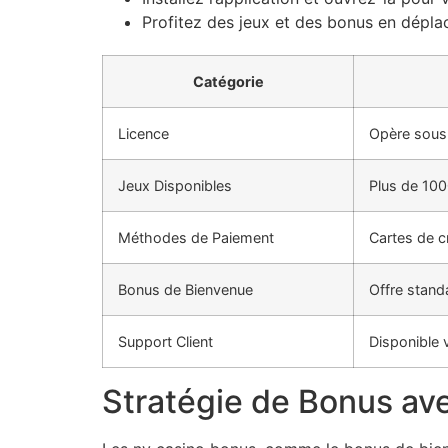
Profitez des jeux et des bonus en dépla
Catégorie
Licence
Opère sous u
Jeux Disponibles
Plus de 1000
Méthodes de Paiement
Cartes de cr
Bonus de Bienvenue
Offre stand
Support Client
Disponible v
Stratégie de Bonus a