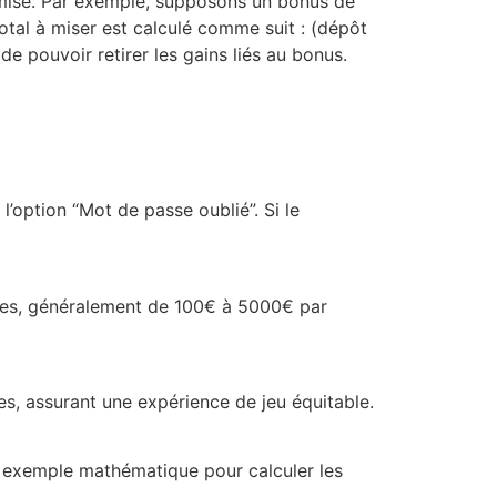
mise. Par exemple, supposons un bonus de
tal à miser est calculé comme suit : (dépôt
 pouvoir retirer les gains liés au bonus.
 l’option “Mot de passe oublié”. Si le
fiques, généralement de 100€ à 5000€ par
es, assurant une expérience de jeu équitable.
re exemple mathématique pour calculer les