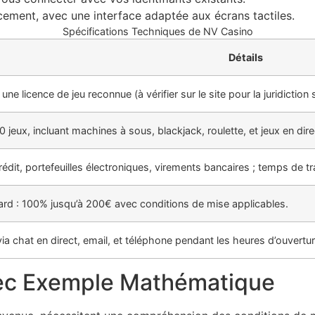
cement, avec une interface adaptée aux écrans tactiles.
Spécifications Techniques de NV Casino
Détails
ne licence de jeu reconnue (à vérifier sur le site pour la juridiction 
 jeux, incluant machines à sous, blackjack, roulette, et jeux en dire
édit, portefeuilles électroniques, virements bancaires ; temps de tr
ard : 100% jusqu’à 200€ avec conditions de mise applicables.
ia chat en direct, email, et téléphone pendant les heures d’ouvertur
vec Exemple Mathématique