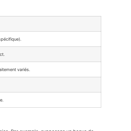
spécifique).
ct.
aitement variés.
e.