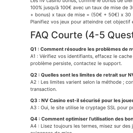
Les nv casino bonus, comme le bonus de bie
100% jusqu’à 100€ avec un taux de mise de 3
+ bonus) x taux de mise = (50€ + 50€) x 30 =
Planifiez vos jeux pour atteindre cet objectif
FAQ Courte (4-5 Quest
Q1 : Comment résoudre les problèmes de nv 
A1 : Vérifiez vos identifiants, effacez le cach
problème persiste, contactez le support.
Q2 : Quelles sont les limites de retrait sur 
A2 : Les limites varient selon la méthode ; c
transaction.
Q3 : NV Casino est-il sécurisé pour les joue
A3 : Oui, le site utilise le cryptage SSL pou
Q4 : Comment optimiser l’utilisation des bo
A4 : Lisez toujours les termes, misez sur des