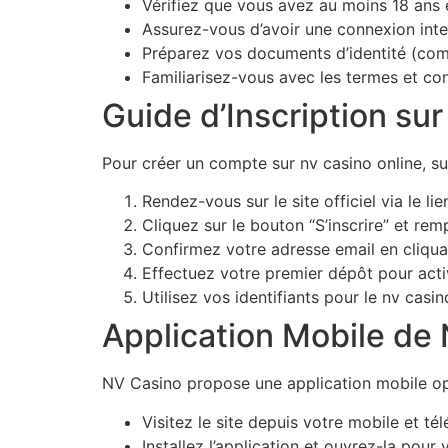
Vérifiez que vous avez au moins 18 ans e
Assurez-vous d’avoir une connexion inter
Préparez vos documents d’identité (comme
Familiarisez-vous avec les termes et con
Guide d’Inscription su
Pour créer un compte sur nv casino online, su
Rendez-vous sur le site officiel via le lie
Cliquez sur le bouton “S’inscrire” et rem
Confirmez votre adresse email en cliquant
Effectuez votre premier dépôt pour acti
Utilisez vos identifiants pour le nv casi
Application Mobile de
NV Casino propose une application mobile opti
Visitez le site depuis votre mobile et té
Installez l’application et ouvrez-la pour