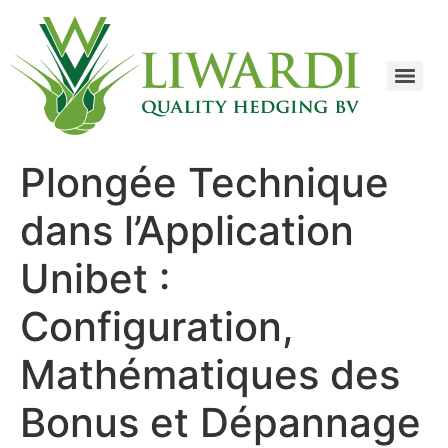
Plongée Technique
dans l’Application
Unibet :
Configuration,
Mathématiques des
Bonus et Dépannage