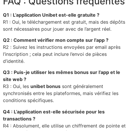
FAQ : Questions fréquentes
Q1 : L’application Unibet est-elle gratuite ?
R1 : Oui, le téléchargement est gratuit, mais des dépôts
sont nécessaires pour jouer avec de l’argent réel.
Q2 : Comment vérifier mon compte sur l’app ?
R2 : Suivez les instructions envoyées par email après
l’inscription ; cela peut inclure l’envoi de pièces
d’identité.
Q3 : Puis-je utiliser les mêmes bonus sur l’app et le
site web ?
R3 : Oui, les
unibet bonus
sont généralement
synchronisés entre les plateformes, mais vérifiez les
conditions spécifiques.
Q4 : L’application est-elle sécurisée pour les
transactions ?
R4 : Absolument, elle utilise un chiffrement de pointe et