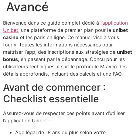
Avancé
Bienvenue dans ce guide complet dédié à l’
application
Unibet
, une plateforme de premier plan pour le
unibet
casino
et les paris en ligne. Ce manuel vise à vous
fournir toutes les informations nécessaires pour
maîtriser l’app, des inscriptions aux stratégies de
unibet
bonus
, en passant par le dépannage. Conçu pour les
utilisateurs techniques, il suit le protocole M avec des
détails approfondis, incluant des calculs et une FAQ.
Avant de commencer :
Checklist essentielle
Assurez-vous de respecter ces points avant d’utiliser
l’application Unibet :
Âge légal de 18 ans ou plus selon votre