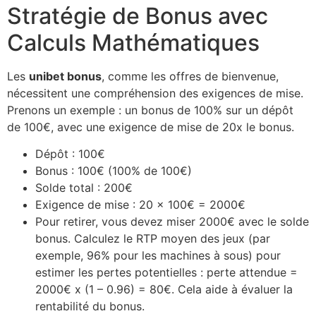
Stratégie de Bonus avec
Calculs Mathématiques
Les
unibet bonus
, comme les offres de bienvenue,
nécessitent une compréhension des exigences de mise.
Prenons un exemple : un bonus de 100% sur un dépôt
de 100€, avec une exigence de mise de 20x le bonus.
Dépôt : 100€
Bonus : 100€ (100% de 100€)
Solde total : 200€
Exigence de mise : 20 x 100€ = 2000€
Pour retirer, vous devez miser 2000€ avec le solde
bonus. Calculez le RTP moyen des jeux (par
exemple, 96% pour les machines à sous) pour
estimer les pertes potentielles : perte attendue =
2000€ x (1 – 0.96) = 80€. Cela aide à évaluer la
rentabilité du bonus.