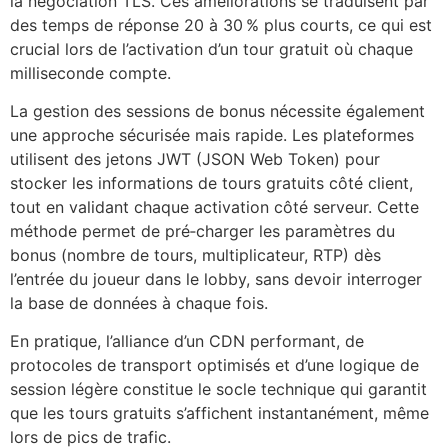
la négociation TLS. Ces améliorations se traduisent par
des temps de réponse 20 à 30 % plus courts, ce qui est
crucial lors de l’activation d’un tour gratuit où chaque
milliseconde compte.
La gestion des sessions de bonus nécessite également
une approche sécurisée mais rapide. Les plateformes
utilisent des jetons JWT (JSON Web Token) pour
stocker les informations de tours gratuits côté client,
tout en validant chaque activation côté serveur. Cette
méthode permet de pré‑charger les paramètres du
bonus (nombre de tours, multiplicateur, RTP) dès
l’entrée du joueur dans le lobby, sans devoir interroger
la base de données à chaque fois.
En pratique, l’alliance d’un CDN performant, de
protocoles de transport optimisés et d’une logique de
session légère constitue le socle technique qui garantit
que les tours gratuits s’affichent instantanément, même
lors de pics de trafic.