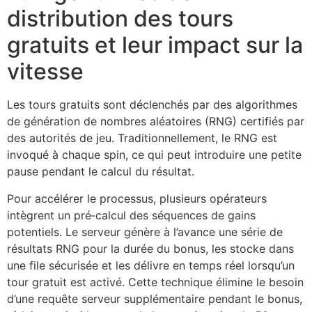
distribution des tours
gratuits et leur impact sur la
vitesse
Les tours gratuits sont déclenchés par des algorithmes
de génération de nombres aléatoires (RNG) certifiés par
des autorités de jeu. Traditionnellement, le RNG est
invoqué à chaque spin, ce qui peut introduire une petite
pause pendant le calcul du résultat.
Pour accélérer le processus, plusieurs opérateurs
intègrent un pré‑calcul des séquences de gains
potentiels. Le serveur génère à l’avance une série de
résultats RNG pour la durée du bonus, les stocke dans
une file sécurisée et les délivre en temps réel lorsqu’un
tour gratuit est activé. Cette technique élimine le besoin
d’une requête serveur supplémentaire pendant le bonus,