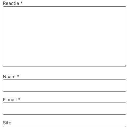
Reactie
*
Naam
*
E-mail
*
Site