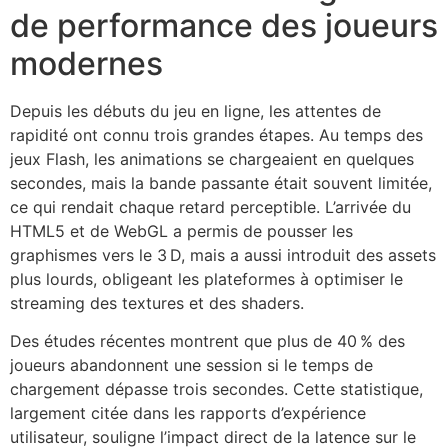
de performance des joueurs
modernes
Depuis les débuts du jeu en ligne, les attentes de
rapidité ont connu trois grandes étapes. Au temps des
jeux Flash, les animations se chargeaient en quelques
secondes, mais la bande passante était souvent limitée,
ce qui rendait chaque retard perceptible. L’arrivée du
HTML5 et de WebGL a permis de pousser les
graphismes vers le 3 D, mais a aussi introduit des assets
plus lourds, obligeant les plateformes à optimiser le
streaming des textures et des shaders.
Des études récentes montrent que plus de 40 % des
joueurs abandonnent une session si le temps de
chargement dépasse trois secondes. Cette statistique,
largement citée dans les rapports d’expérience
utilisateur, souligne l’impact direct de la latence sur le