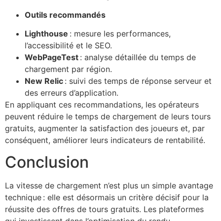
Outils recommandés
Lighthouse
: mesure les performances,
l’accessibilité et le SEO.
WebPageTest
: analyse détaillée du temps de
chargement par région.
New Relic
: suivi des temps de réponse serveur et
des erreurs d’application.
En appliquant ces recommandations, les opérateurs
peuvent réduire le temps de chargement de leurs tours
gratuits, augmenter la satisfaction des joueurs et, par
conséquent, améliorer leurs indicateurs de rentabilité.
Conclusion
La vitesse de chargement n’est plus un simple avantage
technique : elle est désormais un critère décisif pour la
réussite des offres de tours gratuits. Les plateformes