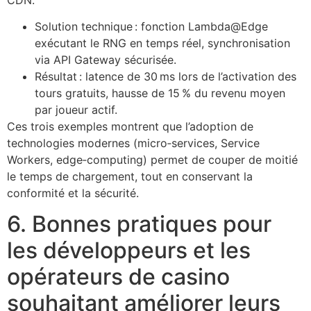
Solution technique : fonction Lambda@Edge
exécutant le RNG en temps réel, synchronisation
via API Gateway sécurisée.
Résultat : latence de 30 ms lors de l’activation des
tours gratuits, hausse de 15 % du revenu moyen
par joueur actif.
Ces trois exemples montrent que l’adoption de
technologies modernes (micro‑services, Service
Workers, edge‑computing) permet de couper de moitié
le temps de chargement, tout en conservant la
conformité et la sécurité.
6. Bonnes pratiques pour
les développeurs et les
opérateurs de casino
souhaitant améliorer leurs