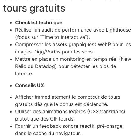
tours gratuits
Checklist technique
Réaliser un audit de performance avec Lighthouse
(focus sur “Time to Interactive”).
Compresser les assets graphiques : WebP pour les
images, Ogg/Vorbis pour les sons.
Mettre en place un monitoring en temps réel (New
Relic ou Datadog) pour détecter les pics de
latence.
Conseils UX
Afficher immédiatement le compteur de tours
gratuits dès que le bonus est déclenché.
Utiliser des animations légères (CSS transitions)
plutôt que des GIF lourds.
Fournir un feedback sonore réactif, pré‑chargé
dans le cache du navigateur.