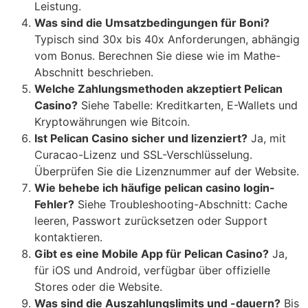
Leistung.
Was sind die Umsatzbedingungen für Boni?
Typisch sind 30x bis 40x Anforderungen, abhängig
vom Bonus. Berechnen Sie diese wie im Mathe-
Abschnitt beschrieben.
Welche Zahlungsmethoden akzeptiert Pelican
Casino?
Siehe Tabelle: Kreditkarten, E-Wallets und
Kryptowährungen wie Bitcoin.
Ist Pelican Casino sicher und lizenziert?
Ja, mit
Curacao-Lizenz und SSL-Verschlüsselung.
Überprüfen Sie die Lizenznummer auf der Website.
Wie behebe ich häufige pelican casino login-
Fehler?
Siehe Troubleshooting-Abschnitt: Cache
leeren, Passwort zurücksetzen oder Support
kontaktieren.
Gibt es eine Mobile App für Pelican Casino?
Ja,
für iOS und Android, verfügbar über offizielle
Stores oder die Website.
Was sind die Auszahlungslimits und -dauern?
Bis