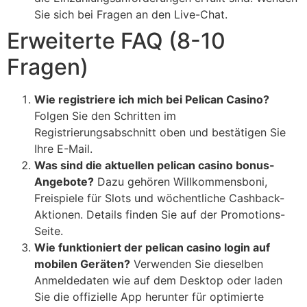
Sie sich bei Fragen an den Live-Chat.
Erweiterte FAQ (8-10
Fragen)
Wie registriere ich mich bei Pelican Casino?
Folgen Sie den Schritten im
Registrierungsabschnitt oben und bestätigen Sie
Ihre E-Mail.
Was sind die aktuellen pelican casino bonus-
Angebote?
Dazu gehören Willkommensboni,
Freispiele für Slots und wöchentliche Cashback-
Aktionen. Details finden Sie auf der Promotions-
Seite.
Wie funktioniert der pelican casino login auf
mobilen Geräten?
Verwenden Sie dieselben
Anmeldedaten wie auf dem Desktop oder laden
Sie die offizielle App herunter für optimierte