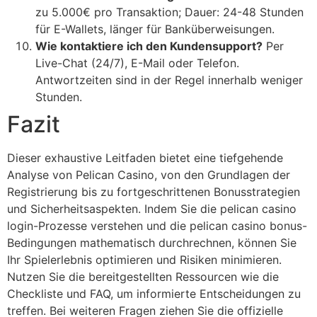
zu 5.000€ pro Transaktion; Dauer: 24-48 Stunden
für E-Wallets, länger für Banküberweisungen.
Wie kontaktiere ich den Kundensupport?
Per
Live-Chat (24/7), E-Mail oder Telefon.
Antwortzeiten sind in der Regel innerhalb weniger
Stunden.
Fazit
Dieser exhaustive Leitfaden bietet eine tiefgehende
Analyse von Pelican Casino, von den Grundlagen der
Registrierung bis zu fortgeschrittenen Bonusstrategien
und Sicherheitsaspekten. Indem Sie die pelican casino
login-Prozesse verstehen und die pelican casino bonus-
Bedingungen mathematisch durchrechnen, können Sie
Ihr Spielerlebnis optimieren und Risiken minimieren.
Nutzen Sie die bereitgestellten Ressourcen wie die
Checkliste und FAQ, um informierte Entscheidungen zu
treffen. Bei weiteren Fragen ziehen Sie die offizielle