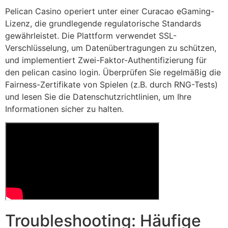
Pelican Casino operiert unter einer Curacao eGaming-
Lizenz, die grundlegende regulatorische Standards
gewährleistet. Die Plattform verwendet SSL-
Verschlüsselung, um Datenübertragungen zu schützen,
und implementiert Zwei-Faktor-Authentifizierung für
den pelican casino login. Überprüfen Sie regelmäßig die
Fairness-Zertifikate von Spielen (z.B. durch RNG-Tests)
und lesen Sie die Datenschutzrichtlinien, um Ihre
Informationen sicher zu halten.
Troubleshooting: Häufige