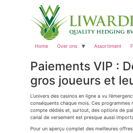
Home
Over ons
Assortiment
F
Paiements VIP : D
gros joueurs et le
L’univers des casinos en ligne a vu l’émerge
conséquents chaque mois. Ces programmes ne se
compte dédiés et, surtout, des options de paiem
canal de versement est presque aussi importa
Pour un aperçu complet des meilleures offres 