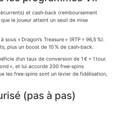
 récurrents) et cash‑back (remboursement
ue le joueur atteint un seuil de mise
à sous « Dragon’s Treasure » (RTP = 96,5 %).
its, plus un boost de 10 % de cash‑back.
icie d’un taux de conversion de 1 € = 1 tour.
ond », et lui accorde 200 free‑spins
les free‑spins sont un levier de fidélisation,
risé (pas à pas)
.