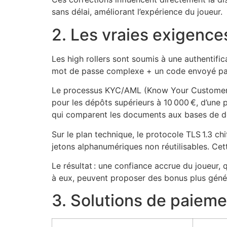
sans délai, améliorant l’expérience du joueur.
2. Les vraies exigences
Les high rollers sont soumis à une authentific
mot de passe complexe + un code envoyé par 
Le processus KYC/AML (Know Your Customer / A
pour les dépôts supérieurs à 10 000 €, d’une p
qui comparent les documents aux bases de do
Sur le plan technique, le protocole TLS 1.3 c
jetons alphanumériques non réutilisables. Cet
Le résultat : une confiance accrue du joueur,
à eux, peuvent proposer des bonus plus génére
3. Solutions de paiemen