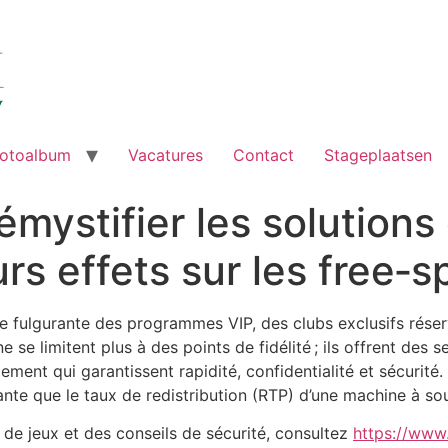
otoalbum
Vacatures
Contact
Stageplaatsen
émystifier les solution
urs effets sur les free‑s
nce fulgurante des programmes VIP, des clubs exclusifs rése
 limitent plus à des points de fidélité ; ils offrent des s
ent qui garantissent rapidité, confidentialité et sécurité. 
nte que le taux de redistribution (RTP) d’une machine à so
de jeux et des conseils de sécurité, consultez
https://www