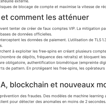
tefeuille externe.
 risques de blocage de compte et maximise la vitesse de réc
 et comment les atténuer
uvent tenter de créer de faux comptes VIP. La mitigation pas
bases de données officielles.
interceptent les données de paiement. L’utilisation de TLS 1.
s.
erchent à exploiter les free‑spins en créant plusieurs comp
ombre de dépôts, fréquence des retraits) et bloquent le
ure obligatoire, authentification biométrique (empreinte dig
arts de pattern. En protégeant les free‑spins, les opérateurs
 IA, blockchain et nouveaux 
de la prévention des fraudes. Des modèles de machine learnin
 client pour détecter des anomalies en moins de 2 secondes