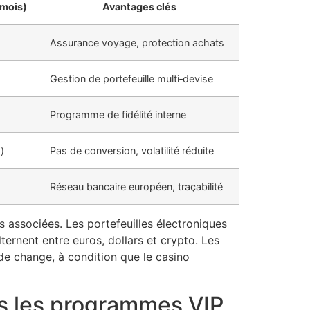
/mois)
Avantages clés
Assurance voyage, protection achats
Gestion de portefeuille multi‑devise
Programme de fidélité interne
)
Pas de conversion, volatilité réduite
Réseau bancaire européen, traçabilité
 associées. Les portefeuilles électroniques
lternent entre euros, dollars et crypto. Les
 de change, à condition que le casino
ns les programmes VIP