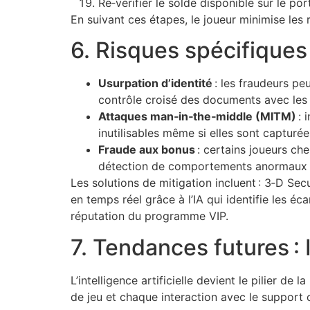
Re‑vérifier le solde disponible sur le por
En suivant ces étapes, le joueur minimise les
6. Risques spécifiques
Usurpation d’identité
: les fraudeurs pe
contrôle croisé des documents avec les 
Attaques man‑in‑the‑middle (MITM)
: 
inutilisables même si elles sont capturée
Fraude aux bonus
: certains joueurs ch
détection de comportements anormaux (n
Les solutions de mitigation incluent : 3‑D Sec
en temps réel grâce à l’IA qui identifie les éc
réputation du programme VIP.
7. Tendances futures :
L’intelligence artificielle devient le pilier 
de jeu et chaque interaction avec le support