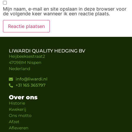
Mijn naam, e-mail en site opslaan in deze browser voor
de volgende keer wanneer ik een reactie plaats.
LIWARDI QUALITY HEDGING BV
Heijbeeksestraat2
4709BM Nispen
Nederland
info@liwardi.nl
+31 165 365797
Over ons
Historie
Kwekerij
Ons motto
Afzet
Afleveren