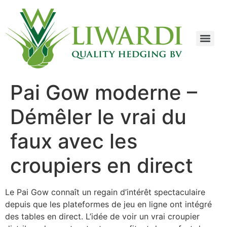
Pai Gow moderne –
Démêler le vrai du
faux avec les
croupiers en direct
Le Pai Gow connaît un regain d’intérêt spectaculaire
depuis que les plateformes de jeu en ligne ont intégré
des tables en direct. L’idée de voir un vrai croupier