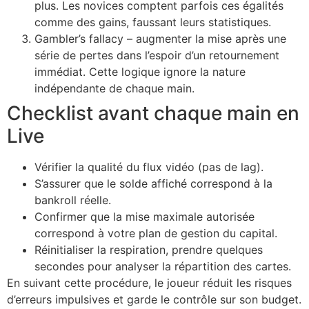
plus. Les novices comptent parfois ces égalités
comme des gains, faussant leurs statistiques.
Gambler’s fallacy – augmenter la mise après une
série de pertes dans l’espoir d’un retournement
immédiat. Cette logique ignore la nature
indépendante de chaque main.
Checklist avant chaque main en
Live
Vérifier la qualité du flux vidéo (pas de lag).
S’assurer que le solde affiché correspond à la
bankroll réelle.
Confirmer que la mise maximale autorisée
correspond à votre plan de gestion du capital.
Réinitialiser la respiration, prendre quelques
secondes pour analyser la répartition des cartes.
En suivant cette procédure, le joueur réduit les risques
d’erreurs impulsives et garde le contrôle sur son budget.