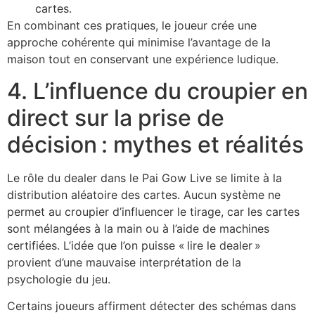
cartes.
En combinant ces pratiques, le joueur crée une
approche cohérente qui minimise l’avantage de la
maison tout en conservant une expérience ludique.
4. L’influence du croupier en
direct sur la prise de
décision : mythes et réalités
Le rôle du dealer dans le Pai Gow Live se limite à la
distribution aléatoire des cartes. Aucun système ne
permet au croupier d’influencer le tirage, car les cartes
sont mélangées à la main ou à l’aide de machines
certifiées. L’idée que l’on puisse « lire le dealer »
provient d’une mauvaise interprétation de la
psychologie du jeu.
Certains joueurs affirment détecter des schémas dans