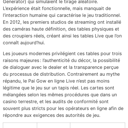
Generator) qui simulaient le tirage aléatoire.
L’expérience était fonctionnelle, mais manquait de
l’interaction humaine qui caractérise le jeu traditionnel.
En 2012, les premiers studios de streaming ont installé
des caméras haute définition, des tables physiques et
des croupiers réels, créant ainsi les tables Live que l’on
connaît aujourd’hui.
Les joueurs modernes privilégient ces tables pour trois
raisons majeures : l’authenticité du décor, la possibilité
de dialoguer avec le dealer et la transparence perçue
du processus de distribution. Contrairement au mythe
répandu, le Pai Gow en ligne Live n’est pas moins
légitime que le jeu sur un tapis réel. Les cartes sont
mélangées selon les mêmes procédures que dans un
casino terrestre, et les audits de conformité sont
souvent plus stricts pour les opérateurs en ligne afin de
répondre aux exigences des autorités de jeu.