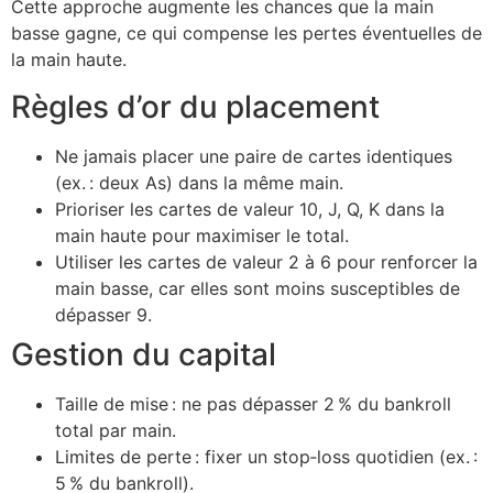
Cette approche augmente les chances que la main
basse gagne, ce qui compense les pertes éventuelles de
la main haute.
Règles d’or du placement
Ne jamais placer une paire de cartes identiques
(ex. : deux As) dans la même main.
Prioriser les cartes de valeur 10, J, Q, K dans la
main haute pour maximiser le total.
Utiliser les cartes de valeur 2 à 6 pour renforcer la
main basse, car elles sont moins susceptibles de
dépasser 9.
Gestion du capital
Taille de mise : ne pas dépasser 2 % du bankroll
total par main.
Limites de perte : fixer un stop‑loss quotidien (ex. :
5 % du bankroll).