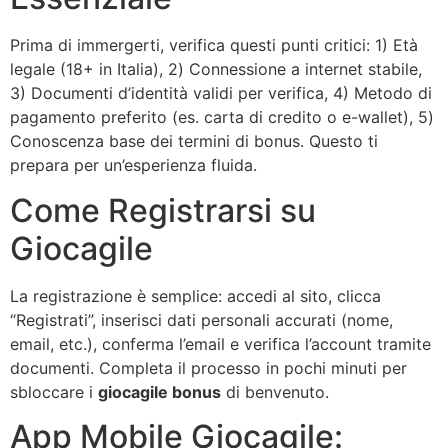
Prima di immergerti, verifica questi punti critici: 1) Età
legale (18+ in Italia), 2) Connessione a internet stabile,
3) Documenti d’identità validi per verifica, 4) Metodo di
pagamento preferito (es. carta di credito o e-wallet), 5)
Conoscenza base dei termini di bonus. Questo ti
prepara per un’esperienza fluida.
Come Registrarsi su
Giocagile
La registrazione è semplice: accedi al sito, clicca
“Registrati”, inserisci dati personali accurati (nome,
email, etc.), conferma l’email e verifica l’account tramite
documenti. Completa il processo in pochi minuti per
sbloccare i
giocagile bonus
di benvenuto.
App Mobile Giocagile: