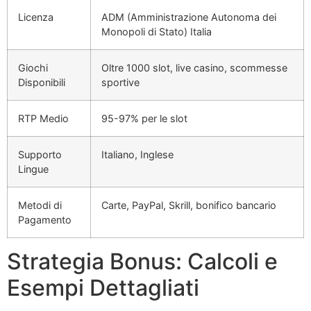
Licenza
ADM (Amministrazione Autonoma dei
Monopoli di Stato) Italia
Giochi
Oltre 1000 slot, live casino, scommesse
Disponibili
sportive
RTP Medio
95-97% per le slot
Supporto
Italiano, Inglese
Lingue
Metodi di
Carte, PayPal, Skrill, bonifico bancario
Pagamento
Strategia Bonus: Calcoli e
Esempi Dettagliati