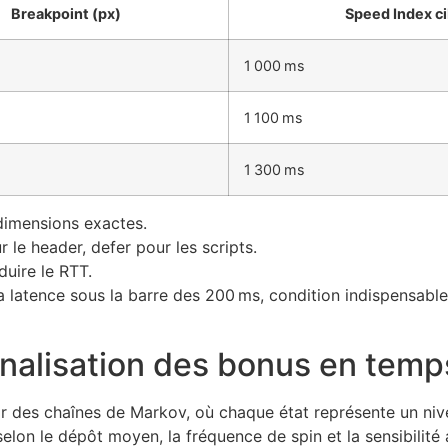
Breakpoint (px)
Speed Index ci
1 000 ms
1 100 ms
1 300 ms
 dimensions exactes.
ur le header, defer pour les scripts.
duire le RTT.
latence sous la barre des 200 ms, condition indispensable 
nalisation des bonus en temps
ar des chaînes de Markov, où chaque état représente un niv
selon le dépôt moyen, la fréquence de spin et la sensibilité