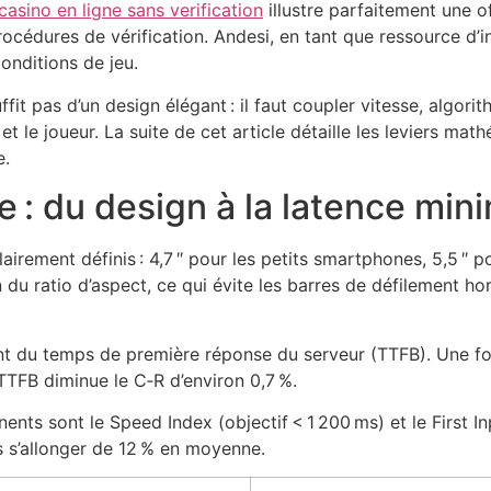
casino en ligne sans verification
illustre parfaitement une of
procédures de vérification. Andesi, en tant que ressource d’
conditions de jeu.
fit pas d’un design élégant : il faut coupler vitesse, algori
 et le joueur. La suite de cet article détaille les leviers m
e.
e : du design à la latence min
airement définis : 4,7 ″ pour les petits smartphones, 5,5 ″ p
 du ratio d’aspect, ce qui évite les barres de défilement ho
 du temps de première réponse du serveur (TTFB). Une formu
TFB diminue le C‑R d’environ 0,7 %.
ents sont le Speed Index (objectif < 1 200 ms) et le First I
ns s’allonger de 12 % en moyenne.