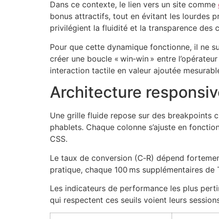
Dans ce contexte, le lien vers un site comme
bonus attractifs, tout en évitant les lourdes 
privilégient la fluidité et la transparence des 
Pour que cette dynamique fonctionne, il ne suf
créer une boucle « win‑win » entre l’opérateur
interaction tactile en valeur ajoutée mesurabl
Architecture responsiv
Une grille fluide repose sur des breakpoints cl
phablets. Chaque colonne s’ajuste en fonction
CSS.
Le taux de conversion (C‑R) dépend fortement
pratique, chaque 100 ms supplémentaires de T
Les indicateurs de performance les plus pertin
qui respectent ces seuils voient leurs sessio