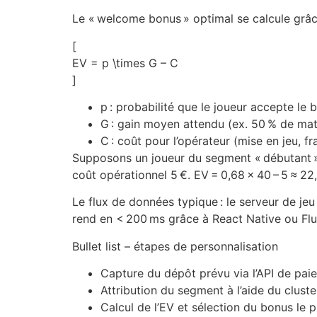
Le « welcome bonus » optimal se calcule grâce
[
EV = p \times G – C
]
p : probabilité que le joueur accepte le
G : gain moyen attendu (ex. 50 % de mat
C : coût pour l’opérateur (mise en jeu, fr
Supposons un joueur du segment « débutant » 
coût opérationnel 5 €. EV = 0,68 × 40 – 5 ≈ 22,2 
Le flux de données typique : le serveur de je
rend en < 200 ms grâce à React Native ou Flut
Bullet list – étapes de personnalisation
Capture du dépôt prévu via l’API de pai
Attribution du segment à l’aide du cluste
Calcul de l’EV et sélection du bonus le p