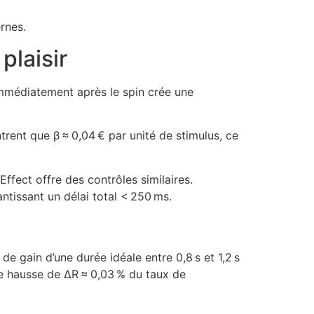
rnes.
plaisir
mmédiatement après le spin crée une
trent que β ≈ 0,04 € par unité de stimulus, ce
Effect offre des contrôles similaires.
antissant un délai total < 250 ms.
e gain d’une durée idéale entre 0,8 s et 1,2 s
ne hausse de ΔR ≈ 0,03 % du taux de