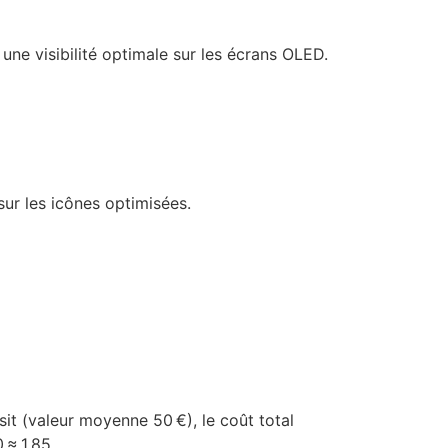
 une visibilité optimale sur les écrans OLED.
sur les icônes optimisées.
t (valeur moyenne 50 €), le coût total
 ≈ 1,85.