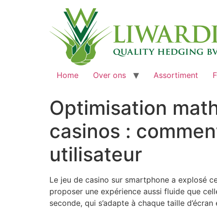
Home
Over ons
Assortiment
F
Optimisation math
casinos : comment
utilisateur
Le jeu de casino sur smartphone a explosé ce
proposer une expérience aussi fluide que cell
seconde, qui s’adapte à chaque taille d’écran