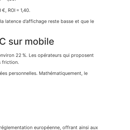
€, ROI = 1,40.
 latence d’affichage reste basse et que le
YC sur mobile
’environ 22 %. Les opérateurs qui proposent
friction.
nées personnelles. Mathématiquement, le
 réglementation européenne, offrant ainsi aux