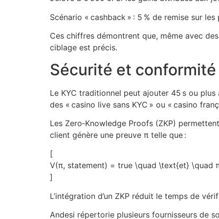
Scénario « cashback » : 5 % de remise sur les 
Ces chiffres démontrent que, même avec des p
ciblage est précis.
Sécurité et conformité 
Le KYC traditionnel peut ajouter 45 s ou plus
des « casino live sans KYC » ou « casino franç
Les Zero‑Knowledge Proofs (ZKP) permettent 
client génère une preuve π telle que :
[
V(π, statement) = true \quad \text{et} \quad 
]
L’intégration d’un ZKP réduit le temps de vérifi
Andesi répertorie plusieurs fournisseurs de s