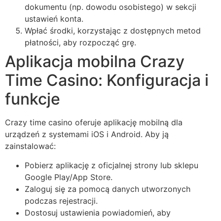
dokumentu (np. dowodu osobistego) w sekcji
ustawień konta.
Wpłać środki, korzystając z dostępnych metod
płatności, aby rozpocząć grę.
Aplikacja mobilna Crazy
Time Casino: Konfiguracja i
funkcje
Crazy time casino oferuje aplikację mobilną dla
urządzeń z systemami iOS i Android. Aby ją
zainstalować:
Pobierz aplikację z oficjalnej strony lub sklepu
Google Play/App Store.
Zaloguj się za pomocą danych utworzonych
podczas rejestracji.
Dostosuj ustawienia powiadomień, aby