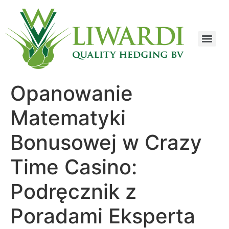
Opanowanie
Matematyki
Bonusowej w Crazy
Time Casino:
Podręcznik z
Poradami Eksperta