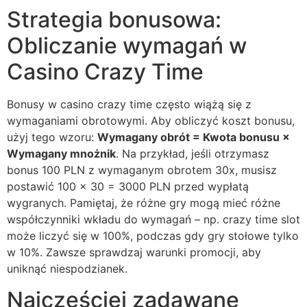
Strategia bonusowa:
Obliczanie wymagań w
Casino Crazy Time
Bonusy w casino crazy time często wiążą się z
wymaganiami obrotowymi. Aby obliczyć koszt bonusu,
użyj tego wzoru:
Wymagany obrót = Kwota bonusu ×
Wymagany mnożnik
. Na przykład, jeśli otrzymasz
bonus 100 PLN z wymaganym obrotem 30x, musisz
postawić 100 × 30 = 3000 PLN przed wypłatą
wygranych. Pamiętaj, że różne gry mogą mieć różne
współczynniki wkładu do wymagań – np. crazy time slot
może liczyć się w 100%, podczas gdy gry stołowe tylko
w 10%. Zawsze sprawdzaj warunki promocji, aby
uniknąć niespodzianek.
Najczęściej zadawane