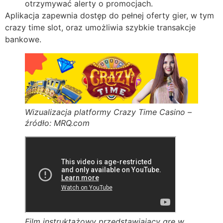
otrzymywać alerty o promocjach.
Aplikacja zapewnia dostęp do pełnej oferty gier, w tym
crazy time slot, oraz umożliwia szybkie transakcje
bankowe.
Wizualizacja platformy Crazy Time Casino –
źródło: MRQ.com
Film instruktażowy przedstawiający grę w