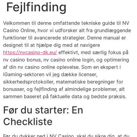
Fejlfinding
Velkommen til denne omfattende tekniske guide til NV
Casino Online, hvor vi udforsker alt fra grundlæggende
funktioner til avancerede strategier. Denne manual er
designet til at hjælpe dig med at navigere
https://nvcasino-dk.eu/
effektivt, med særlig fokus på
nv casino bonus, nv casino online login, og optimering
af din nv casino online oplevelse. Som en ekspert i
iGaming-sektoren vil jeg dække licenser,
sikkerhedsprotokoller, matematiske beregninger for
bonusser, og fejlfinding af almindelige problemer, alt
sammen baseret på faktuelle data og bedste praksis.
Før du starter: En
Checkliste
Før du dykker ned i NV Casino, skal du sikre dig, at du