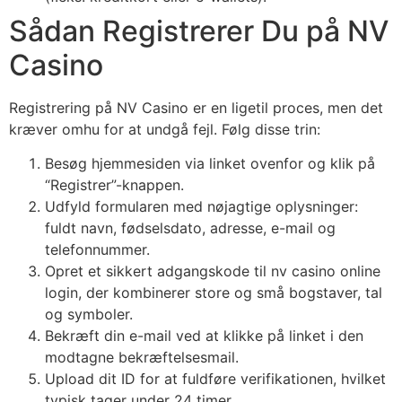
Sådan Registrerer Du på NV
Casino
Registrering på NV Casino er en ligetil proces, men det
kræver omhu for at undgå fejl. Følg disse trin:
Besøg hjemmesiden via linket ovenfor og klik på
“Registrer”-knappen.
Udfyld formularen med nøjagtige oplysninger:
fuldt navn, fødselsdato, adresse, e-mail og
telefonnummer.
Opret et sikkert adgangskode til nv casino online
login, der kombinerer store og små bogstaver, tal
og symboler.
Bekræft din e-mail ved at klikke på linket i den
modtagne bekræftelsesmail.
Upload dit ID for at fuldføre verifikationen, hvilket
typisk tager under 24 timer.