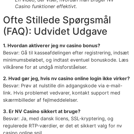
Casino funktioner effektivt.
Ofte Stillede Spørgsmål
(FAQ): Udvidet Udgave
1. Hvordan aktiverer jeg nv casino bonus?
Besvar: Gå til kasseafdelingen efter registrering, indsæt
minimumsbeløbet, og indtast eventuel bonuskode. Læs
vilkårene for at undgå misforståelser.
2. Hvad gør jeg, hvis nv casino online login ikke virker?
Besvar: Prøv at nulstille din adgangskode via e-mail-
link. Hvis problemet vedvarer, kontakt support med
skærmbilleder af fejlmeddelelser.
3. Er NV Casino sikkert at bruge?
Besvar: Ja, med dansk licens, SSL-kryptering, og
regulerede RTP-værdier, er det et sikkert valg for nv
casino online spil.