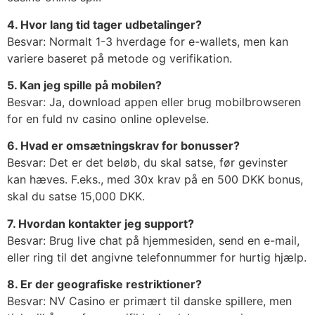
4. Hvor lang tid tager udbetalinger?
Besvar: Normalt 1-3 hverdage for e-wallets, men kan
variere baseret på metode og verifikation.
5. Kan jeg spille på mobilen?
Besvar: Ja, download appen eller brug mobilbrowseren
for en fuld nv casino online oplevelse.
6. Hvad er omsætningskrav for bonusser?
Besvar: Det er det beløb, du skal satse, før gevinster
kan hæves. F.eks., med 30x krav på en 500 DKK bonus,
skal du satse 15,000 DKK.
7. Hvordan kontakter jeg support?
Besvar: Brug live chat på hjemmesiden, send en e-mail,
eller ring til det angivne telefonnummer for hurtig hjælp.
8. Er der geografiske restriktioner?
Besvar: NV Casino er primært til danske spillere, men