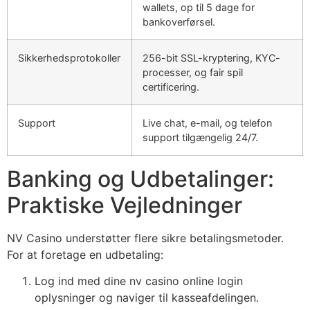
wallets, op til 5 dage for
bankoverførsel.
Sikkerhedsprotokoller
256-bit SSL-kryptering, KYC-
processer, og fair spil
certificering.
Support
Live chat, e-mail, og telefon
support tilgængelig 24/7.
Banking og Udbetalinger:
Praktiske Vejledninger
NV Casino understøtter flere sikre betalingsmetoder.
For at foretage en udbetaling:
Log ind med dine nv casino online login
oplysninger og naviger til kasseafdelingen.