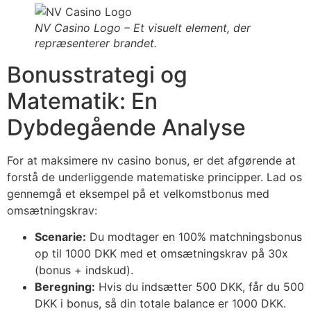
NV Casino Logo – Et visuelt element, der
repræsenterer brandet.
Bonusstrategi og
Matematik: En
Dybdegående Analyse
For at maksimere nv casino bonus, er det afgørende at
forstå de underliggende matematiske principper. Lad os
gennemgå et eksempel på et velkomstbonus med
omsætningskrav:
Scenarie:
Du modtager en 100% matchningsbonus
op til 1000 DKK med et omsætningskrav på 30x
(bonus + indskud).
Beregning:
Hvis du indsætter 500 DKK, får du 500
DKK i bonus, så din totale balance er 1000 DKK.