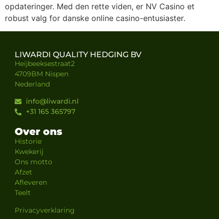
opdateringer. Med den rette viden, er NV Casino et
robust valg for danske online casino-entusiaster.
LIWARDI QUALITY HEDGING BV
Heijbeeksestraat2
4709BM Nispen
Nederland
info@liwardi.nl
+31 165 365797
Over ons
Historie
Kwekerij
Ons motto
Afzet
Afleveren
Teelt
Privacyverklaring