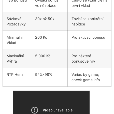
Typ Bonusu
Uvítací bonus,
Často se vztahuje na
volné rotace
první vklad
Sázkové
30x až 50x
Závisí na konkrétní
Požadavky
nabídce
Minimální
200 Kč
Pro aktivaci bonusu
Vklad
Maximální
5 000 Kč
Pro některé
Výhra
bonusové hry
RTP Hern
94%-98%
Varies by game;
check game info