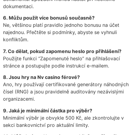
dokumentaci.
6. Můžu použít více bonusů současně?
Ne, většinou platí pravidlo jednoho bonusu na účet
najednou. Přečtěte si podmínky, abyste se vyhnuli
konfliktům.
7. Co dělat, pokud zapomenu heslo pro přihlášení?
Použijte funkci “Zapomenuté heslo” na přihlašovací
stránce a postupujte podle instrukcí e-mailem.
8. Jsou hry na Nv casino férové?
Ano, hry používají certifikované generátory náhodných
čísel (RNG) a jsou pravidelně auditovány nezávislými
organizacemi.
9. Jaká je minimální částka pro výběr?
Minimální výběr je obvykle 500 Kč, ale zkontrolujte v
sekci bankovnictví pro aktuální limity.