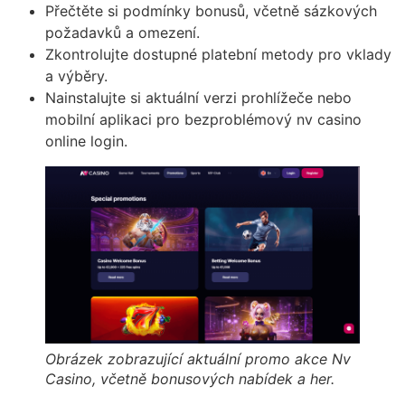
Přečtěte si podmínky bonusů, včetně sázkových
požadavků a omezení.
Zkontrolujte dostupné platební metody pro vklady
a výběry.
Nainstalujte si aktuální verzi prohlížeče nebo
mobilní aplikaci pro bezproblémový nv casino
online login.
Obrázek zobrazující aktuální promo akce Nv
Casino, včetně bonusových nabídek a her.