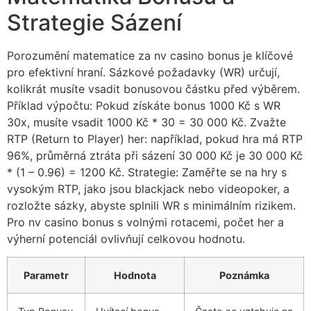
Strategie Sázení
Porozumění matematice za nv casino bonus je klíčové
pro efektivní hraní. Sázkové požadavky (WR) určují,
kolikrát musíte vsadit bonusovou částku před výběrem.
Příklad výpočtu: Pokud získáte bonus 1000 Kč s WR
30x, musíte vsadit 1000 Kč * 30 = 30 000 Kč. Zvažte
RTP (Return to Player) her: například, pokud hra má RTP
96%, průměrná ztráta při sázení 30 000 Kč je 30 000 Kč
* (1 – 0.96) = 1200 Kč. Strategie: Zaměřte se na hry s
vysokým RTP, jako jsou blackjack nebo videopoker, a
rozložte sázky, abyste splnili WR s minimálním rizikem.
Pro nv casino bonus s volnými rotacemi, počet her a
výherní potenciál ovlivňují celkovou hodnotu.
Parametr
Hodnota
Poznámka