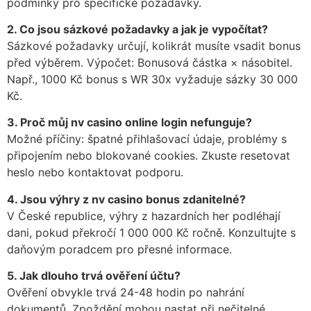
podmínky pro specifické požadavky.
2. Co jsou sázkové požadavky a jak je vypočítat?
Sázkové požadavky určují, kolikrát musíte vsadit bonus
před výběrem. Výpočet: Bonusová částka × násobitel.
Např., 1000 Kč bonus s WR 30x vyžaduje sázky 30 000
Kč.
3. Proč můj nv casino online login nefunguje?
Možné příčiny: špatné přihlašovací údaje, problémy s
připojením nebo blokované cookies. Zkuste resetovat
heslo nebo kontaktovat podporu.
4. Jsou výhry z nv casino bonus zdanitelné?
V České republice, výhry z hazardních her podléhají
dani, pokud překročí 1 000 000 Kč ročně. Konzultujte s
daňovým poradcem pro přesné informace.
5. Jak dlouho trvá ověření účtu?
Ověření obvykle trvá 24-48 hodin po nahrání
dokumentů. Zpoždění mohou nastat při nečitelné