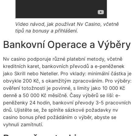
Video návod, jak používat Nv Casino, včetně
tipů na bonusy a přihlášení.
Bankovní Operace a Výběry
Nv casino podporuje různé platební metody, včetně
kreditních karet, bankovních převodů a e-peněženek
jako Skrill nebo Neteller. Pro vklady: minimální částka je
obvykle 200 Kč, s okamžitým zpracováním. Pro výběry:
ověření totožnosti je povinné, s limity jako 10 000 Kč
denně a 50 000 Kč měsíčně. Časy výběrů se liší: e-
peněženky 24 hodin, bankovní převody 3-5 pracovních
dnů. Ujistěte se, že splníte sázkové požadavky nv
casino bonus před požádáním o výběr, abyste se
vyhnuli zamítnutí.