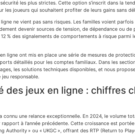
écurité les plus strictes. Cette option s’inscrit dans la ten
ur les joueurs qui souhaitent profiter de leurs gains sans dél
 ligne ne vient pas sans risques. Les familles voient parfoi
dement devenir sources de tension, de dépendance ou de p
 12 % des signalements de comportements à risque parmi le
 en ligne ont mis en place une série de mesures de protectio
pports détaillés pour les comptes familiaux. Dans les sectio
ges, les solutions techniques disponibles, et nous propose
e jeu responsable.
é des jeux en ligne : chiffres 
 a connu une relance exceptionnelle. En 2024, le volume tot
 rapport à l’année précédente. Cette croissance est portée
g Authority » ou « UKGC », offrant des RTP (Return to Playe