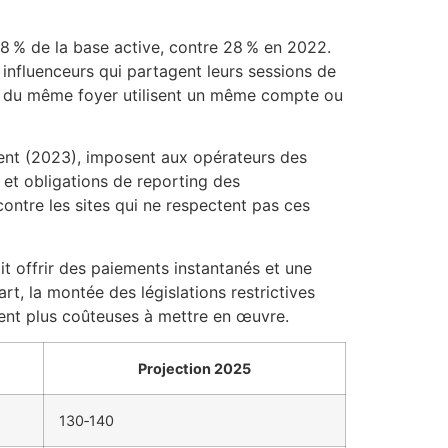
8 % de la base active, contre 28 % en 2022.
influenceurs qui partagent leurs sessions de
es du même foyer utilisent un même compte ou
rgent (2023), imposent aux opérateurs des
, et obligations de reporting des
ontre les sites qui ne respectent pas ces
it offrir des paiements instantanés et une
rt, la montée des législations restrictives
nnent plus coûteuses à mettre en œuvre.
Projection 2025
130‑140