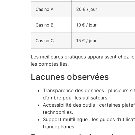
Casino A
20 € / jour
Casino B
10 € / jour
Casino C
15 € / jour
Les meilleures pratiques apparaissent chez le
les comptes liés.
Lacunes observées
Transparence des données : plusieurs sit
d’ombre pour les utilisateurs.
Accessibilité des outils : certaines pla
technophiles.
Support multilingue : les guides d’utilisa
francophones.