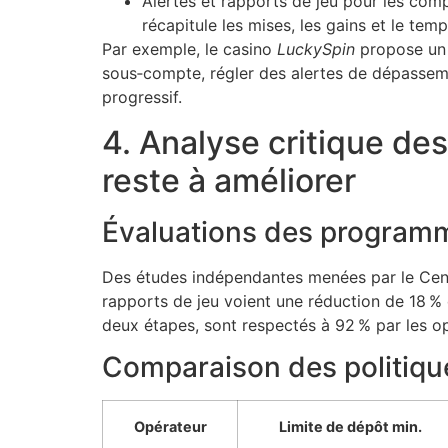
Alertes et rapports de jeu pour les compt
récapitule les mises, les gains et le temp
Par exemple, le casino
LuckySpin
propose un «
sous‑compte, régler des alertes de dépasseme
progressif.
4. Analyse critique des
reste à améliorer
Évaluations des programm
Des études indépendantes menées par le Cent
rapports de jeu voient une réduction de 18 % 
deux étapes, sont respectés à 92 % par les o
Comparaison des politique
Opérateur
Limite de dépôt min.