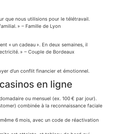
que nous utilisions pour le télétravail.
amilial. » – Famille de Lyon
ent « un cadeau ». En deux semaines, il
lectricité. » – Couple de Bordeaux
yer d’un conflit financier et émotionnel.
 casinos en ligne
domadaire ou mensuel (ex. 100 € par jour).
Customer) combinée à la reconnaissance faciale
ou même 6 mois, avec un code de réactivation