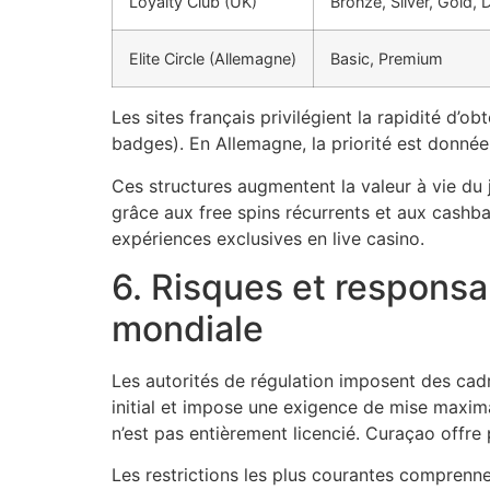
Loyalty Club (UK)
Bronze, Silver, Gold,
Elite Circle (Allemagne)
Basic, Premium
Les sites français privilégient la rapidité d’
badges). En Allemagne, la priorité est donné
Ces structures augmentent la valeur à vie du 
grâce aux free spins récurrents et aux cashb
expériences exclusives en live casino.
6. Risques et responsabi
mondiale
Les autorités de régulation imposent des cadr
initial et impose une exigence de mise maximal
n’est pas entièrement licencié. Curaçao offre 
Les restrictions les plus courantes comprenne