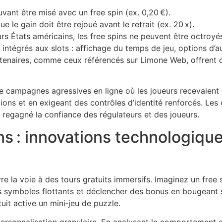
ant être misé avec un free spin (ex. 0,20 €).
 le gain doit être rejoué avant le retrait (ex. 20 x).
urs États américains, les free spins ne peuvent être octroyé
intégrés aux slots : affichage du temps de jeu, options d’a
artenaires, comme ceux référencés sur Limone Web, offrent 
 campagnes agressives en ligne où les joueurs recevaient d
ions et en exigeant des contrôles d’identité renforcés. Les
egagné la confiance des régulateurs et des joueurs.
ins : innovations technologiq
 la voie à des tours gratuits immersifs. Imaginez un free s
es symboles flottants et déclencher des bonus en bougeant
uit active un mini‑jeu de puzzle.
 personnalisation granulaire. En analysant le comportement de