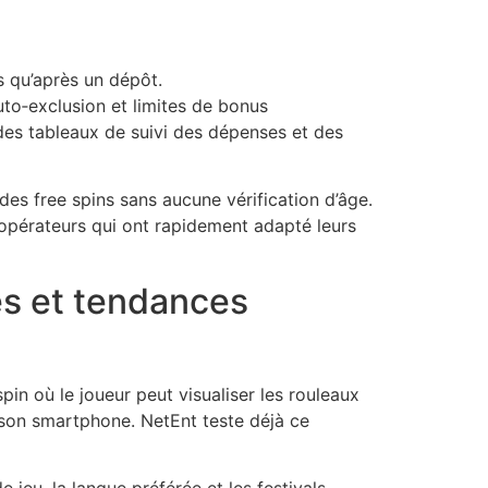
s qu’après un dépôt.
uto‑exclusion et limites de bonus
des tableaux de suivi des dépenses et des
es free spins sans aucune vérification d’âge.
 opérateurs qui ont rapidement adapté leurs
ues et tendances
pin où le joueur peut visualiser les rouleaux
 son smartphone. NetEnt teste déjà ce
 jeu, la langue préférée et les festivals