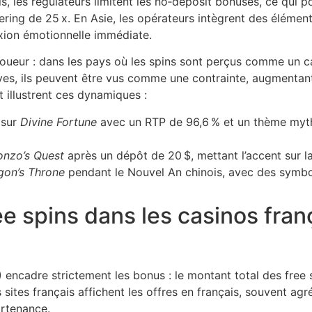
, les régulateurs limitent les no‑deposit bonuses, ce qui 
ing de 25 x. En Asie, les opérateurs intègrent des éléments 
exion émotionnelle immédiate.
oueur : dans les pays où les spins sont perçus comme un cade
ctives, ils peuvent être vus comme une contrainte, augmentant
 illustrent ces dynamiques :
 sur
Divine Fortune
avec un RTP de 96,6 % et un thème mytho
nzo’s Quest
après un dépôt de 20 $, mettant l’accent sur l
gon’s Throne
pendant le Nouvel An chinois, avec des symbo
ree spins dans les casinos fran
) encadre strictement les bonus : le montant total des free 
s sites français affichent les offres en français, souvent agr
artenance.