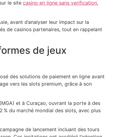
ur le site
casino en ligne sans verification
,
ie, avant d’analyser leur impact sur la
rés de casinos partenaires, tout en rappelant
eformes de jeux
sé des solutions de paiement en ligne avant
age vers les slots premium, grâce à son
 (MGA) et à Curaçao, ouvrant la porte à des
2 % du marché mondial des slots, avec plus
ne campagne de lancement incluant des tours
reen. Ces incitations ont accéléré l’adoption