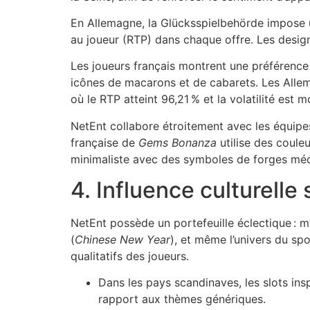
En Allemagne, la Glücksspielbehörde impose u
au joueur (RTP) dans chaque offre. Les designs
Les joueurs français montrent une préférence
icônes de macarons et de cabarets. Les Allem
où le RTP atteint 96,21 % et la volatilité est 
NetEnt collabore étroitement avec les équipes
française de
Gems Bonanza
utilise des coule
minimaliste avec des symboles de forges méd
4. Influence culturelle
NetEnt possède un portefeuille éclectique : m
(
Chinese New Year
), et même l’univers du spo
qualitatifs des joueurs.
Dans les pays scandinaves, les slots in
rapport aux thèmes génériques.