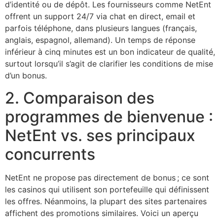
d’identité ou de dépôt. Les fournisseurs comme NetEnt
offrent un support 24/7 via chat en direct, email et
parfois téléphone, dans plusieurs langues (français,
anglais, espagnol, allemand). Un temps de réponse
inférieur à cinq minutes est un bon indicateur de qualité,
surtout lorsqu’il s’agit de clarifier les conditions de mise
d’un bonus.
2. Comparaison des
programmes de bienvenue :
NetEnt vs. ses principaux
concurrents
NetEnt ne propose pas directement de bonus ; ce sont
les casinos qui utilisent son portefeuille qui définissent
les offres. Néanmoins, la plupart des sites partenaires
affichent des promotions similaires. Voici un aperçu