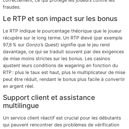
correctement, ce qui protège les joueurs contre les
fraudes.
Le RTP et son impact sur les bonus
Le RTP indique le pourcentage théorique que le joueur
récupère sur le long terme. Un RTP élevé (par exemple
97,8 % sur
Gonzo’s Quest
) signifie que le jeu rend
davantage, ce qui se traduit souvent par des exigences
de mise moins strictes sur les bonus. Les casinos
ajustent leurs conditions de wagering en fonction du
RTP : plus le taux est haut, plus le multiplicateur de mise
peut être réduit, rendant le bonus plus facile à convertir
en argent réel.
Support client et assistance
multilingue
Un service client réactif est crucial pour les débutants
qui peuvent rencontrer des problèmes de vérification