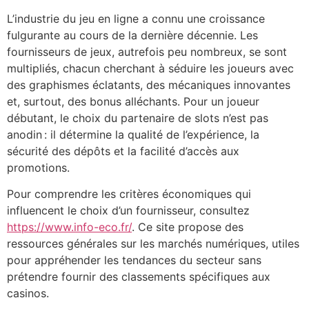
L’industrie du jeu en ligne a connu une croissance
fulgurante au cours de la dernière décennie. Les
fournisseurs de jeux, autrefois peu nombreux, se sont
multipliés, chacun cherchant à séduire les joueurs avec
des graphismes éclatants, des mécaniques innovantes
et, surtout, des bonus alléchants. Pour un joueur
débutant, le choix du partenaire de slots n’est pas
anodin : il détermine la qualité de l’expérience, la
sécurité des dépôts et la facilité d’accès aux
promotions.
Pour comprendre les critères économiques qui
influencent le choix d’un fournisseur, consultez
https://www.info-eco.fr/
. Ce site propose des
ressources générales sur les marchés numériques, utiles
pour appréhender les tendances du secteur sans
prétendre fournir des classements spécifiques aux
casinos.