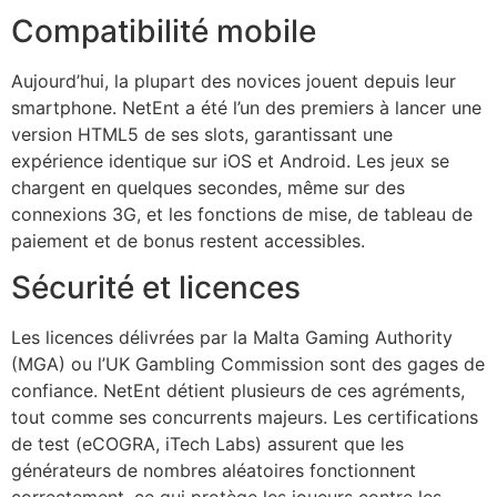
Compatibilité mobile
Aujourd’hui, la plupart des novices jouent depuis leur
smartphone. NetEnt a été l’un des premiers à lancer une
version HTML5 de ses slots, garantissant une
expérience identique sur iOS et Android. Les jeux se
chargent en quelques secondes, même sur des
connexions 3G, et les fonctions de mise, de tableau de
paiement et de bonus restent accessibles.
Sécurité et licences
Les licences délivrées par la Malta Gaming Authority
(MGA) ou l’UK Gambling Commission sont des gages de
confiance. NetEnt détient plusieurs de ces agréments,
tout comme ses concurrents majeurs. Les certifications
de test (eCOGRA, iTech Labs) assurent que les
générateurs de nombres aléatoires fonctionnent