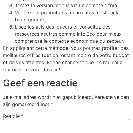
Testez la version mobile via un compte démo.
Vérifiez les promotions récurrentes (cashback,
tours gratuits).
Lisez les avis des joueurs et consultez des
ressources neutres comme Info Eco pour mieux
comprendre le contexte économique du secteur.
En appliquant cette méthode, vous pourrez profiter des
meilleures offres tout en restant maître de votre budget
et de vos attentes. Bonne chance et que les rouleaux
tournent en votre faveur !
Geef een reactie
Je e-mailadres wordt niet gepubliceerd.
Vereiste velden
zijn gemarkeerd met
*
Reactie
*