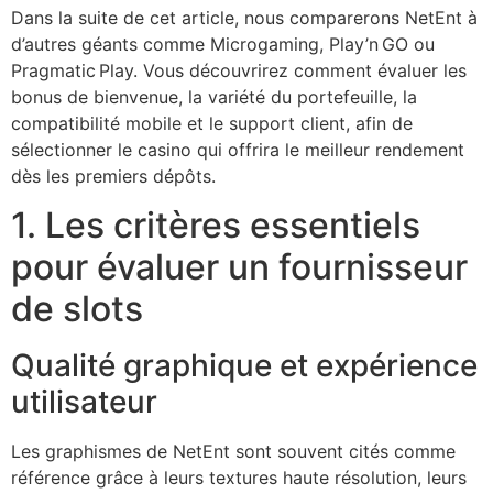
Dans la suite de cet article, nous comparerons NetEnt à
d’autres géants comme Microgaming, Play’n GO ou
Pragmatic Play. Vous découvrirez comment évaluer les
bonus de bienvenue, la variété du portefeuille, la
compatibilité mobile et le support client, afin de
sélectionner le casino qui offrira le meilleur rendement
dès les premiers dépôts.
1. Les critères essentiels
pour évaluer un fournisseur
de slots
Qualité graphique et expérience
utilisateur
Les graphismes de NetEnt sont souvent cités comme
référence grâce à leurs textures haute résolution, leurs