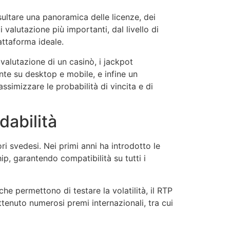
sultare una panoramica delle licenze, dei
 valutazione più importanti, dal livello di
iattaforma ideale.
 valutazione di un casinò, i jackpot
ente su desktop e mobile, e infine un
ssimizzare le probabilità di vincita e di
dabilità
 svedesi. Nei primi anni ha introdotto le
p, garantendo compatibilità su tutti i
e permettono di testare la volatilità, il RTP
tenuto numerosi premi internazionali, tra cui