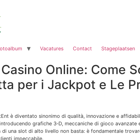
otoalbum
Vacatures
Contact
Stageplaatsen
i Casino Online: Come S
tta per i Jackpot e Le P
nt è diventato sinonimo di qualità, innovazione e affidabil
ot, introducendo grafiche 3‑D, meccaniche di gioco avanzate 
za di una slot di alto livello non basta: è fondamentale tr
lienti impeccabile.