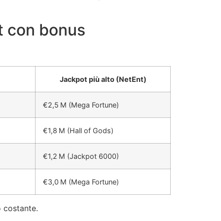
nt con bonus
Jackpot più alto (NetEnt)
€2,5 M (Mega Fortune)
€1,8 M (Hall of Gods)
€1,2 M (Jackpot 6000)
€3,0 M (Mega Fortune)
o costante.