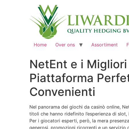
Home
Over ons
Assortiment
F
NetEnt e i Miglior
Piattaforma Perfe
Convenienti
Nel panorama dei giochi da casinò online, NetE
titoli che hanno ridefinito l’esperienza di sl
Per i giocatori esperti, però, la mera presen
generosi, promozioni ricorrenti e un servizio c