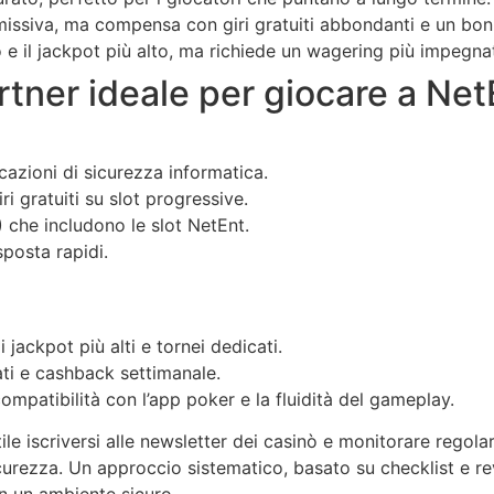
missiva, ma compensa con giri gratuiti abbondanti e un bon
e il jackpot più alto, ma richiede un wagering più impegna
rtner ideale per giocare a Net
cazioni di sicurezza informatica.
 gratuiti su slot progressive.
) che includono le slot NetEnt.
sposta rapidi.
i jackpot più alti e tornei dedicati.
ti e cashback settimanale.
 compatibilità con l’app poker e la fluidità del gameplay.
le iscriversi alle newsletter dei casinò e monitorare regola
curezza. Un approccio sistematico, basato su checklist e re