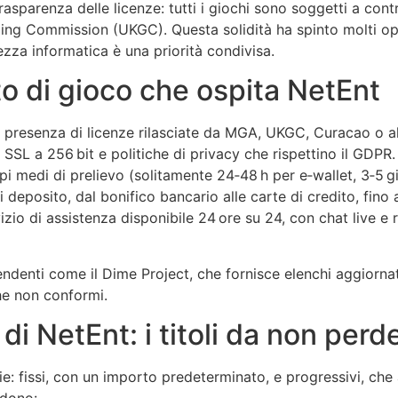
trasparenza delle licenze: tutti i giochi sono soggetti a cont
g Commission (UKGC). Questa solidità ha spinto molti opera
ezza informatica è una priorità condivisa.
to di gioco che ospita NetEnt
a presenza di licenze rilasciate da MGA, UKGC, Curacao o al
i SSL a 256 bit e politiche di privacy che rispettino il GDPR.
i medi di prelievo (solitamente 24‑48 h per e‑wallet, 3‑5 gi
i deposito, dal bonifico bancario alle carte di credito, fin
rvizio di assistenza disponibile 24 ore su 24, con chat live e
pendenti come il Dime Project, che fornisce elenchi aggiornat
che non conformi.
 di NetEnt: i titoli da non perd
rie: fissi, con un importo predeterminato, e progressivi, ch