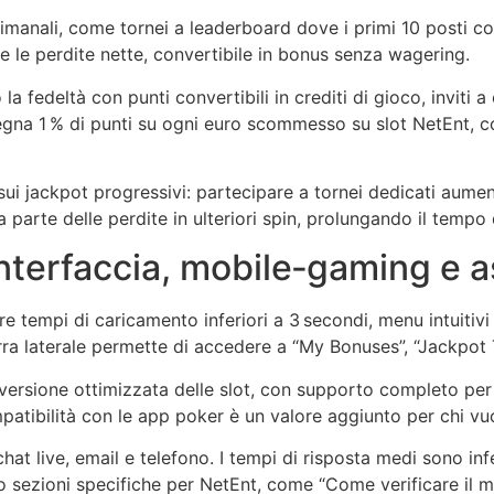
ttimanali, come tornei a leaderboard dove i primi 10 posti 
e le perdite nette, convertibile in bonus senza wagering.
a fedeltà con punti convertibili in crediti di gioco, inviti a e
ssegna 1 % di punti su ogni euro scommesso su slot NetEnt,
i jackpot progressivi: partecipare a tornei dedicati aument
 parte delle perdite in ulteriori spin, prolungando il tempo 
nterfaccia, mobile‑gaming e a
e tempi di caricamento inferiori a 3 secondi, menu intuitivi 
arra laterale permette di accedere a “My Bonuses”, “Jackpot 
ersione ottimizzata delle slot, con supporto completo per le
tibilità con le app poker è un valore aggiunto per chi vuole
 chat live, email e telefono. I tempi di risposta medi sono inf
 sezioni specifiche per NetEnt, come “Come verificare il mio