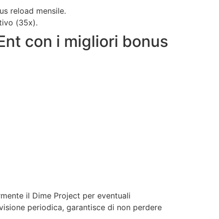
us reload mensile.
tivo (35x).
Ent con i migliori bonus
rmente il Dime Project per eventuali
visione periodica, garantisce di non perdere