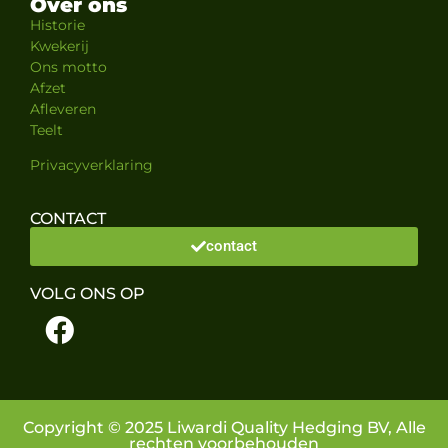
Over ons
Historie
Kwekerij
Ons motto
Afzet
Afleveren
Teelt
Privacyverklaring
CONTACT
contact
VOLG ONS OP
Copyright © 2025 Liwardi Quality Hedging BV, Alle
rechten voorbehouden