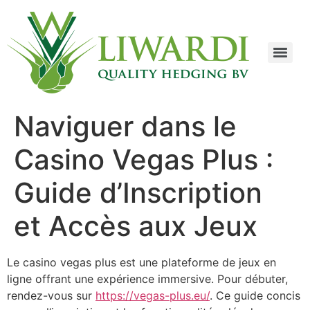
Naviguer dans le
Casino Vegas Plus :
Guide d’Inscription
et Accès aux Jeux
Le casino vegas plus est une plateforme de jeux en
ligne offrant une expérience immersive. Pour débuter,
rendez-vous sur
https://vegas-plus.eu/
. Ce guide concis