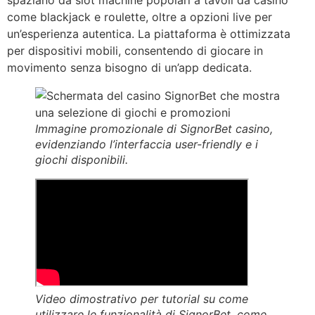
spaziano da slot machine popolari a tavoli da casino
come blackjack e roulette, oltre a opzioni live per
un’esperienza autentica. La piattaforma è ottimizzata
per dispositivi mobili, consentendo di giocare in
movimento senza bisogno di un’app dedicata.
Immagine promozionale di SignorBet casino,
evidenziando l’interfaccia user-friendly e i
giochi disponibili.
Video dimostrativo per tutorial su come
utilizzare le funzionalità di SignorBet, come