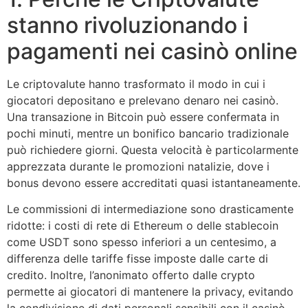
stanno rivoluzionando i
pagamenti nei casinò online
Le criptovalute hanno trasformato il modo in cui i
giocatori depositano e prelevano denaro nei casinò.
Una transazione in Bitcoin può essere confermata in
pochi minuti, mentre un bonifico bancario tradizionale
può richiedere giorni. Questa velocità è particolarmente
apprezzata durante le promozioni natalizie, dove i
bonus devono essere accreditati quasi istantaneamente.
Le commissioni di intermediazione sono drasticamente
ridotte: i costi di rete di Ethereum o delle stablecoin
come USDT sono spesso inferiori a un centesimo, a
differenza delle tariffe fisse imposte dalle carte di
credito. Inoltre, l’anonimato offerto dalle crypto
permette ai giocatori di mantenere la privacy, evitando