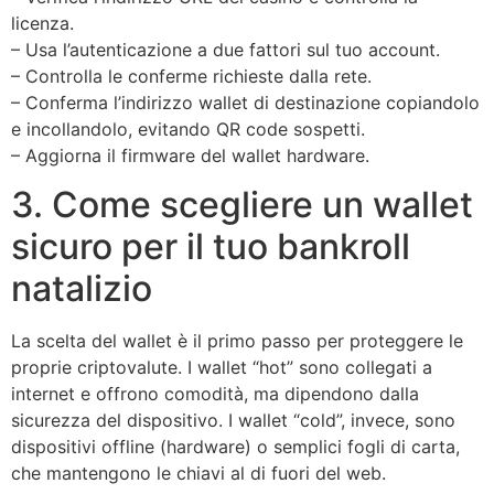
licenza.
– Usa l’autenticazione a due fattori sul tuo account.
– Controlla le conferme richieste dalla rete.
– Conferma l’indirizzo wallet di destinazione copiandolo
e incollandolo, evitando QR code sospetti.
– Aggiorna il firmware del wallet hardware.
3. Come scegliere un wallet
sicuro per il tuo bankroll
natalizio
La scelta del wallet è il primo passo per proteggere le
proprie criptovalute. I wallet “hot” sono collegati a
internet e offrono comodità, ma dipendono dalla
sicurezza del dispositivo. I wallet “cold”, invece, sono
dispositivi offline (hardware) o semplici fogli di carta,
che mantengono le chiavi al di fuori del web.