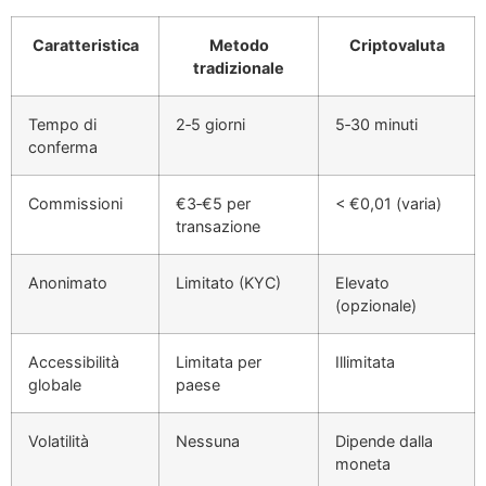
Caratteristica
Metodo
Criptovaluta
tradizionale
Tempo di
2‑5 giorni
5‑30 minuti
conferma
Commissioni
€3‑€5 per
< €0,01 (varia)
transazione
Anonimato
Limitato (KYC)
Elevato
(opzionale)
Accessibilità
Limitata per
Illimitata
globale
paese
Volatilità
Nessuna
Dipende dalla
moneta