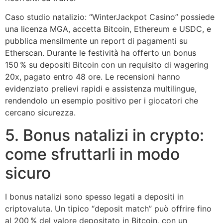
Caso studio natalizio: “WinterJackpot Casino” possiede
una licenza MGA, accetta Bitcoin, Ethereum e USDC, e
pubblica mensilmente un report di pagamenti su
Etherscan. Durante le festività ha offerto un bonus
150 % su depositi Bitcoin con un requisito di wagering
20x, pagato entro 48 ore. Le recensioni hanno
evidenziato prelievi rapidi e assistenza multilingue,
rendendolo un esempio positivo per i giocatori che
cercano sicurezza.
5. Bonus natalizi in crypto:
come sfruttarli in modo
sicuro
I bonus natalizi sono spesso legati a depositi in
criptovaluta. Un tipico “deposit match” può offrire fino
al 200 % del valore depositato in Bitcoin, con un