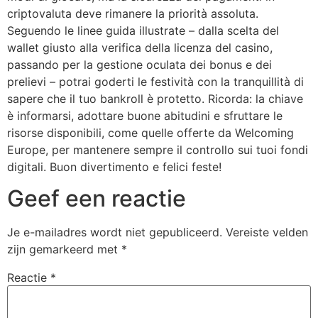
criptovaluta deve rimanere la priorità assoluta.
Seguendo le linee guida illustrate – dalla scelta del
wallet giusto alla verifica della licenza del casino,
passando per la gestione oculata dei bonus e dei
prelievi – potrai goderti le festività con la tranquillità di
sapere che il tuo bankroll è protetto. Ricorda: la chiave
è informarsi, adottare buone abitudini e sfruttare le
risorse disponibili, come quelle offerte da Welcoming
Europe, per mantenere sempre il controllo sui tuoi fondi
digitali. Buon divertimento e felici feste!
Geef een reactie
Je e-mailadres wordt niet gepubliceerd.
Vereiste velden
zijn gemarkeerd met
*
Reactie
*