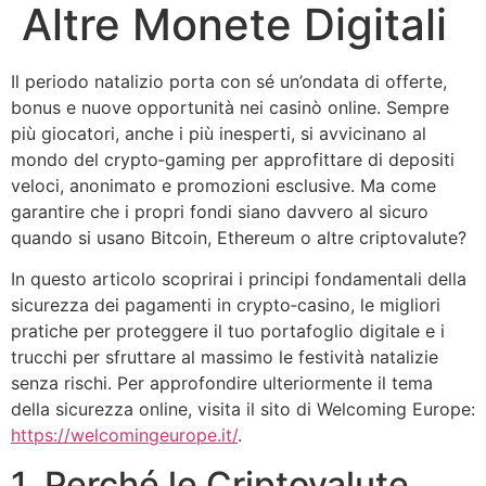
Altre Monete Digitali
Il periodo natalizio porta con sé un’ondata di offerte,
bonus e nuove opportunità nei casinò online. Sempre
più giocatori, anche i più inesperti, si avvicinano al
mondo del crypto‑gaming per approfittare di depositi
veloci, anonimato e promozioni esclusive. Ma come
garantire che i propri fondi siano davvero al sicuro
quando si usano Bitcoin, Ethereum o altre criptovalute?
In questo articolo scoprirai i principi fondamentali della
sicurezza dei pagamenti in crypto‑casino, le migliori
pratiche per proteggere il tuo portafoglio digitale e i
trucchi per sfruttare al massimo le festività natalizie
senza rischi. Per approfondire ulteriormente il tema
della sicurezza online, visita il sito di Welcoming Europe:
https://welcomingeurope.it/
.
1. Perché le Criptovalute