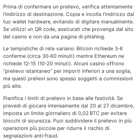
Prima di confermare un prelievo, verifica attentamente
l’indirizzo di destinazione. Copia e incolla l’indirizzo dal
tuo wallet hardware, evitando di digitare manualmente.
Se utilizzi un QR code, assicurati che provenga dal sito
del casino e non da una pagina di phishing.
Le tempistiche di rete variano: Bitcoin richiede 3‑6
conferme (circa 30‑60 minuti) mentre Ethereum ne
richiede 12‑15 (10‑20 minuti). Alcuni casino offrono
“prelievo istantaneo” per importi inferiori a una soglia,
ma questi prelievi sono spesso soggetti a commissioni
più alte.
Pianifica i limiti di prelievo in base alle festività. Se
prevedi di giocare intensamente dal 20 al 27 dicembre,
imposta un limite giornaliero di 0,02 BTC per evitare
blocchi di sicurezza. Puoi suddividere il prelievo in più
operazioni più piccole per ridurre il rischio di
segnalazioni anti‑fraud.