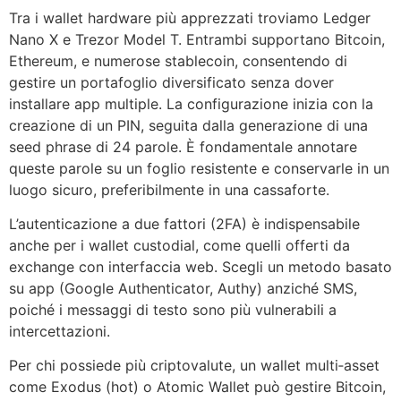
Tra i wallet hardware più apprezzati troviamo Ledger
Nano X e Trezor Model T. Entrambi supportano Bitcoin,
Ethereum, e numerose stablecoin, consentendo di
gestire un portafoglio diversificato senza dover
installare app multiple. La configurazione inizia con la
creazione di un PIN, seguita dalla generazione di una
seed phrase di 24 parole. È fondamentale annotare
queste parole su un foglio resistente e conservarle in un
luogo sicuro, preferibilmente in una cassaforte.
L’autenticazione a due fattori (2FA) è indispensabile
anche per i wallet custodial, come quelli offerti da
exchange con interfaccia web. Scegli un metodo basato
su app (Google Authenticator, Authy) anziché SMS,
poiché i messaggi di testo sono più vulnerabili a
intercettazioni.
Per chi possiede più criptovalute, un wallet multi‑asset
come Exodus (hot) o Atomic Wallet può gestire Bitcoin,